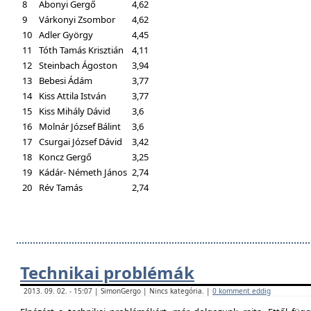
8
Abonyi Gergő
4,62
9
Várkonyi Zsombor
4,62
10
Adler György
4,45
11
Tóth Tamás Krisztián
4,11
12
Steinbach Ágoston
3,94
13
Bebesi Ádám
3,77
14
Kiss Attila István
3,77
15
Kiss Mihály Dávid
3,6
16
Molnár József Bálint
3,6
17
Csurgai József Dávid
3,42
18
Koncz Gergő
3,25
19
Kádár- Németh János
2,74
20
Rév Tamás
2,74
Technikai problémák
2013. 09. 02. - 15:07 | SimonGergo | Nincs kategória. |
0 komment eddig