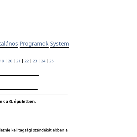
talános
Programok
System
19
|
20
|
21
|
22
|
23
|
24
|
25
unk a G. épületben.
eznie kell tagsági szándékát ebben a