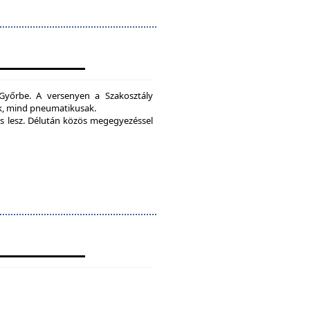
yőrbe. A versenyen a Szakosztály
ak, mind pneumatikusak.
 lesz.
Délután közös megegyezéssel