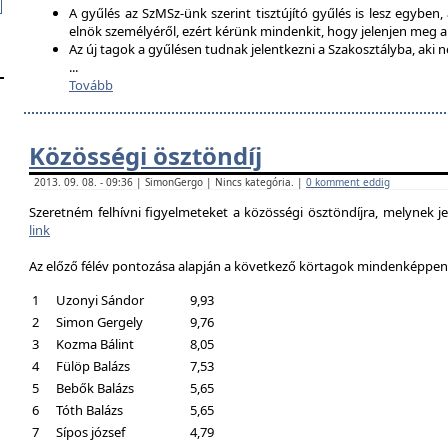
A gyűlés az SzMSz-ünk szerint tisztújító gyűlés is lesz egyben,
elnök személyéről, ezért kérünk mindenkit, hogy jelenjen meg 
Az új tagok a gyűlésen tudnak jelentkezni a Szakosztályba, aki n
...
Tovább
Közösségi ösztöndíj
2013. 09. 08. - 09:36 | SimonGergo | Nincs kategória. |
0 komment eddig
Szeretném felhívni figyelmeteket a közösségi ösztöndíjra, melynek je
link
Az előző félév pontozása alapján a következő körtagok mindenképpen a
1
Uzonyi Sándor
9,93
2
Simon Gergely
9,76
3
Kozma Bálint
8,05
4
Fülöp Balázs
7,53
5
Bebők Balázs
5,65
6
Tóth Balázs
5,65
7
Sípos józsef
4,79