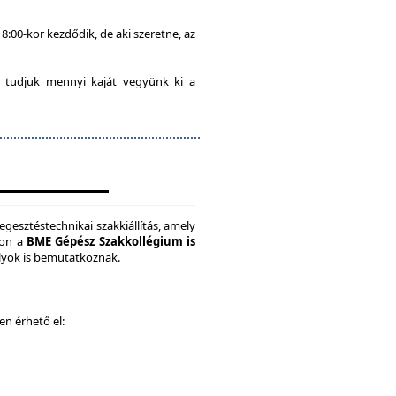
8:00-kor kezdődik, de aki szeretne, az
 tudjuk mennyi kaját vegyünk ki a
gesztéstechnikai szakkiállítás, amely
son a
BME Gépész Szakkollégium is
ályok is bemutatkoznak.
ken érhető el: