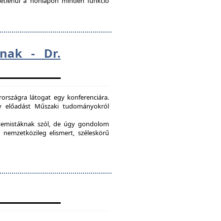
ggetlenül a honlapon minden funkció
nak - Dr.
országra látogat egy konferenciára.
egy előadást Műszaki tudományokról
etemistáknak szól, de úgy gondolom
 nemzetközileg elismert, széleskörű