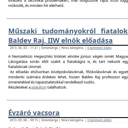
Elnézést a technikai problémákért, már dolgozunk rajta. Ettől fü
működik, és minden hír elérhető.
Műszaki tudományokról fiatalok
Baldev Raj, IIW elnök előadása
2013. 06. 03. - 11:21 | SimonGergo | Nincs kategória. |
0 komment eddig
A Nemzetközi Hegesztési Intézet elnöke június végén ismét Magyar
Látogatása során időt szakít a fiatalságra is, és tart nekünk 
fiataloknak címmel.
Az előadás elsősorban középiskolásoknak, főiskolásoknak és egy
mindenki számára érdekes lehet, hiszen Baldev Raj professzor egy
ismeretekkel és tapasztalatokkal rendelkező tudós.
Részleteket a
plakáton
találhattok.
Évzáró vacsora
2013. 09. 08. - 09:15 | SimonGergo | Nincs kategória. |
0 komment eddig