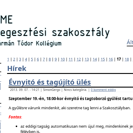
Ál
1
|
2
|
3
|
4
|
5
|
6
|
7
|
8
|
9
|
10
|
11
|
12
|
13
|
14
|
15
|
16
|
17
|
18
|
Hírek
Évnyitó és tagújító ülés
2013. 09. 07. - 14:21 | SimonGergo | Nincs kategória. |
0 komment eddig
Szeptember 19.-én, 18:00-kor évnyitó és tagtoborzó gyűlést tart
A gyűlésre várunk mindenkit, aki szeretne tag lenni a Szakosztályban.
Fontos
:
az eddigi tagság automatikusan nem újul meg, mindenkinek jel
félévben is.