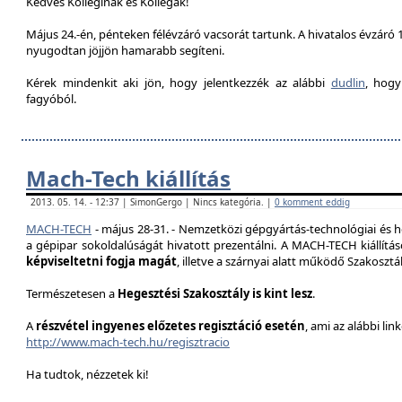
Kedves Kolleginák és Kollégák!
Május 24.-én, pénteken félévzáró vacsorát tartunk. A hivatalos évzáró 1
nyugodtan jöjjön hamarabb segíteni.
Kérek mindenkit aki jön, hogy jelentkezzék az alábbi
dudlin
, hogy
fagyóból.
Mach-Tech kiállítás
2013. 05. 14. - 12:37 | SimonGergo | Nincs kategória. |
0 komment eddig
MACH-TECH
-
május 28-31.
- Nemzetközi gépgyártás-technológiai és he
a gépipar sokoldalúságát hivatott prezentál
ni.
A MACH-TECH kiállítá
képviseltetni fogja magát
, illetve a szárnyai alatt működő Szakoszt
Természetesen a
Hegesztési Szakosztály is kint lesz
.
A
részvétel ingyenes előzetes regisztáció esetén
, ami az alábbi lin
http://www.mach-tech.hu/regisztracio
Ha tudtok, nézzetek ki!