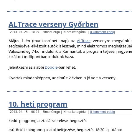
ALTrace verseny Győrben
2013. 04. 24. - 10:29 | SimonGergo | Nincs kategória. |
0 komment eddig
Május 1.-én (munkaszüneti nap) az
ALTrace
versenyre megyünk G
segítségével elkészült autók is lesznek, mind elektromos meghajtású
Valószínűleg 7-k
or indulunk a Kármántól, a program teljesen ingyenes
kikáltott indőpontban indulunk haza.
Jelentkezni az alábbi
Doodle
-ban lehet.
Gyertek mindenképpen, az elmúlt 2 évben is jó volt a verseny.
10. heti program
2013. 04. 15. - 06:24 | SimonGergo | Nincs kategória. |
0 komment eddig
kedd: pingpong asztal átszerelése, hegesztés
csütörtök: pingpong asztal befejezése, hegesztés 18:30-ig, utána: