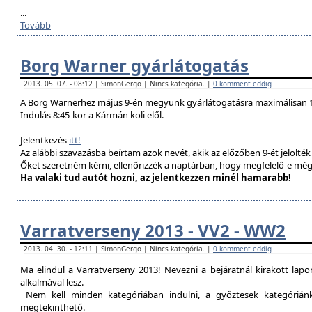
...
Tovább
Borg Warner gyárlátogatás
2013. 05. 07. - 08:12 | SimonGergo | Nincs kategória. |
0 komment eddig
A Borg Warnerhez május 9-én megyünk gyárlátogatásra maximálisan 1
Indulás 8:45-kor a Kármán koli elől.
Jelentkezés
itt!
Az alábbi szavazásba beírtam azok nevét, akik az előzőben 9-ét jelölté
Őket szeretném kérni, ellenőrizzék a naptárban, hogy megfelelő-e még
Ha valaki tud autót hozni, az jelentkezzen minél hamarabb!
Varratverseny 2013 - VV2 - WW2
2013. 04. 30. - 12:11 | SimonGergo | Nincs kategória. |
0 komment eddig
Ma elindul a Varratverseny 2013! Nevezni a bejáratnál kirakott lap
alkalmával lesz.
Nem kell minden kategóriában indulni, a győztesek kategóriánké
megtekinthető.