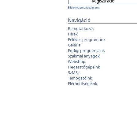
Elfelejtettem a jelszavam...
Navigáció
Bemutatkozás
Hírek
Féléves programunk
Galéria
Eddigi programjaink
Szakmai anyagok
Webshop
Hegesztőgépeink
SzMSz
Támogatóink
Elérhetőségeink