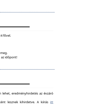
4 fővel.
k meg.
 az időpont!
on lehet, eredményhirdetés az évzáró
nt lesznek kihirdetve. A kiírás
itt