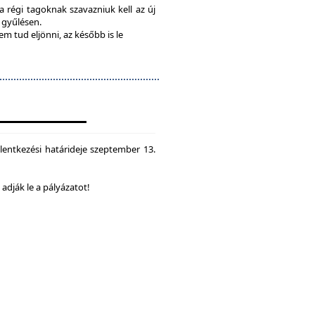
 a régi tagoknak szavazniuk kell az új
a gyűlésen.
em tud eljönni, az később is le
lentkezési határideje szeptember 13.
dják le a pályázatot!