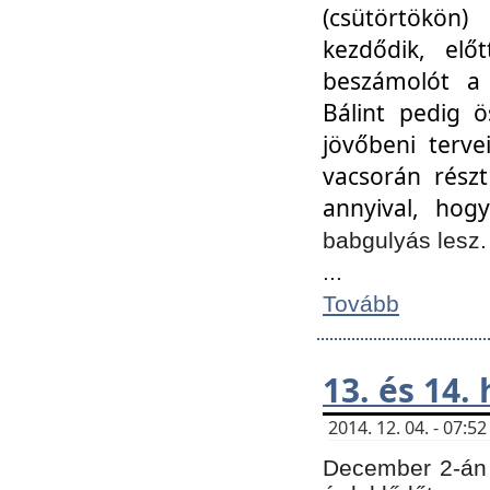
(csütörtökön
kezdődik, elő
beszámolót a 
Bálint pedig ö
jövőbeni terve
vacsorán részt
annyival, hogy
babgulyás lesz
...
Tovább
13. és 14.
2014. 12. 04. - 07:
December 2-án 