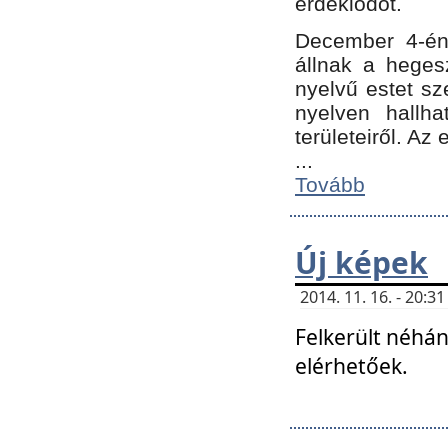
érdeklődőt.
December 4-én
állnak a hegesz
nyelvű estet sz
nyelven hallh
területeiről. A
...
Tovább
Új képek
2014. 11. 16. - 20:
Felkerült néhán
elérhetőek.