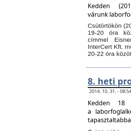
Kedden (201
várunk laborfo
Csütörtökön (20
19-20 óra kö
címmel Eisne
InterCert Kft. 
20-22 óra közöt
8. heti p
2014. 10. 31. - 08
Kedden 18 ó
a laborfoglal
tapasztaltabba