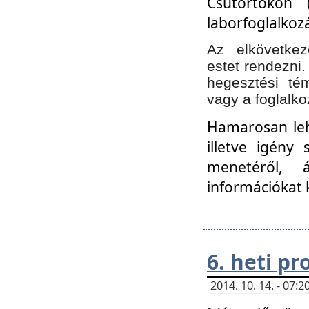
Csütörtökön 
laborfoglalkozá
Az elkövetke
estet rendezni
hegesztési té
vagy a foglalko
Hamarosan lehe
illetve igény
menetéről, á
információkat 
6. heti p
2014. 10. 14. - 07