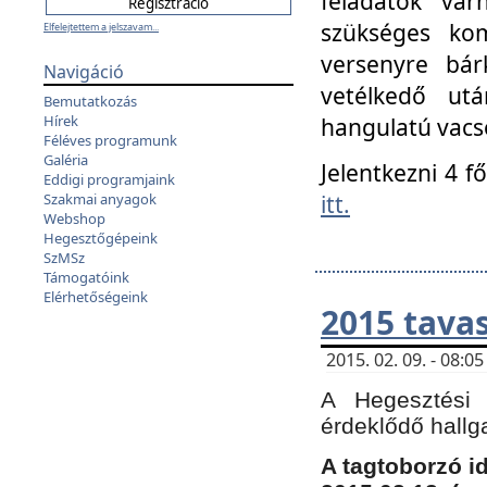
feladatok vá
szükséges kom
Elfelejtettem a jelszavam...
versenyre bár
Navigáció
vetélkedő ut
Bemutatkozás
Hírek
hangulatú vacso
Féléves programunk
Galéria
Jelentkezni 4 f
Eddigi programjaink
itt.
Szakmai anyagok
Webshop
Hegesztőgépeink
SzMSz
Támogatóink
Elérhetőségeink
2015 tavas
2015. 02. 09. - 08:
A Hegesztési 
érdeklődő hallg
A tagtoborzó i