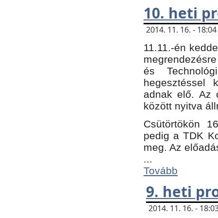
10. heti 
2014. 11. 16. - 18:
11.11.-én kedde
megrendezésre 
és Technológ
hegesztéssel k
adnak elő. Az o
között nyitva ál
Csütörtökön 16
pedig a TDK Kon
meg. Az előadá
...
Tovább
9. heti p
2014. 11. 16. - 18