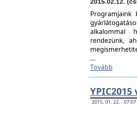
2015.02.12. (cs
Programjaink k
gyárlátogatáso
alkalommal h
rendezünk, ah
megismerhetite
...
Tovább
YPIC2015 
2015. 01. 22. - 07: