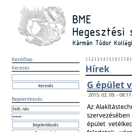
Kezdőlap
1
|
2
|
3
|
4
|
5
|
6
|
7
|
8
Hírek
Keresés
G épület 
2015. 02. 09. - 08:
Bejelentkezés
Az Alakítástech
szervezésében
épület vetélke