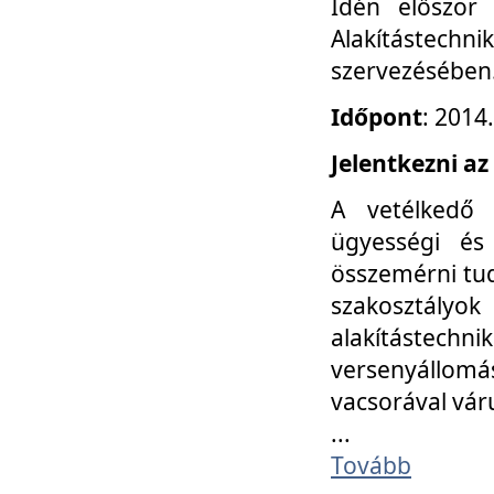
Idén először
Alakítástechni
szervezésében
Időpont
: 2014
Jelentkezni az
A vetélkedő 
ügyességi és
összemérni tud
szakosztályok 
alakítástec
versenyállom
vacsorával vár
...
Tovább