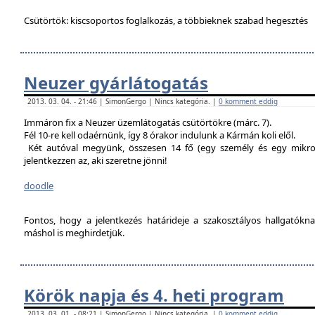
Csütörtök: kiscsoportos foglalkozás, a többieknek szabad hegesztés
Neuzer gyárlátogatás
2013. 03. 04. - 21:46 | SimonGergo | Nincs kategória. |
0 komment eddig
Immáron fix a Neuzer üzemlátogatás csütörtökre (márc. 7).
Fél 10-re kell odaérnünk, így 8 órakor indulunk a Kármán koli elől.
Két autóval megyünk, összesen 14 fő (egy személy és egy mikro
jelentkezzen az, aki szeretne jönni!
doodle
Fontos, hogy a jelentkezés határideje a szakosztályos hallgatókn
máshol is meghirdetjük.
Körök napja és 4. heti program
2013. 03. 01. - 08:21 | SimonGergo | Nincs kategória. |
0 komment eddig