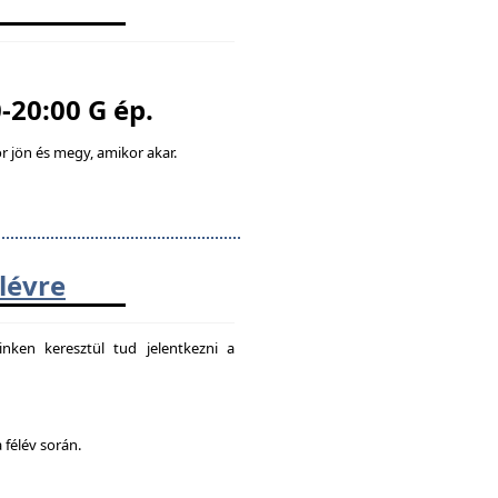
-20:00 G ép.
 jön és megy, amikor akar.
élévre
nken keresztül tud jelentkezni a
 félév során.