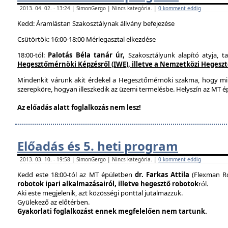
2013. 04. 02. - 13:24 | SimonGergo | Nincs kategória. |
0 komment eddig
Kedd: Áramlástan Szakosztálynak állvány befejezése
Csütörtök: 16:00-18:00 Mérlegasztal elkezdése
18:00-tól:
Palotás Béla tanár úr,
Szakosztályunk alapító atyja, t
Hegesztőmérnöki Képzésről (IWE), illetve a Nemzetközi Hegesztés
Mindenkit várunk akit érdekel a Hegesztőmérnöki szakma, hogy mi
szerepköre, hogyan illeszkedik az üzemi termelésbe. Helyszín az MT ép
Az előadás alatt foglalkozás nem lesz!
Előadás és 5. heti program
2013. 03. 10. - 19:58 | SimonGergo | Nincs kategória. |
0 komment eddig
Kedd este 18:00-tól az MT épületben
dr. Farkas Attila
(Flexman Ro
robotok ipari alkalmazásairól, illetve hegesztő robotok
ról.
Aki este megjelenik, azt közösségi ponttal jutalmazzuk.
Gyülekező az előtérben.
Gyakorlati foglalkozást ennek megfelelően nem tartunk.