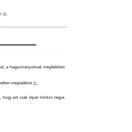
n:
itt
.
észt, a hagyományoknak megfelelően
ékelten megtaláltok
itt.
it, hogy ezt csak olyan módon tegye,