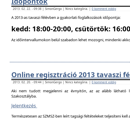
Időpontok
2013. 02. 22. - 09:38 | SimonGergo | Nincs kategória. |
0 komment eddig
A 2013-as tavaszi félévben a gyakorlati foglalkozások időpontja:
kedd: 18:00-20:00, csütörtök: 16:00
Az időintervallumokon belül szabadon lehet mozogni, mindenki akkor
Online regisztráció 2013 tavaszi f
2013. 02. 20. - 09:44 | SimonGergo | Nincs kategória. |
0 komment eddig
Aki nem tudott megjelenni az évnyitón, az az alább látható li
Szakosztályba.
Jelentkezés
Természetesen az SZMSZ-ben leírt tagsági feltételeket teljesíteni kell a