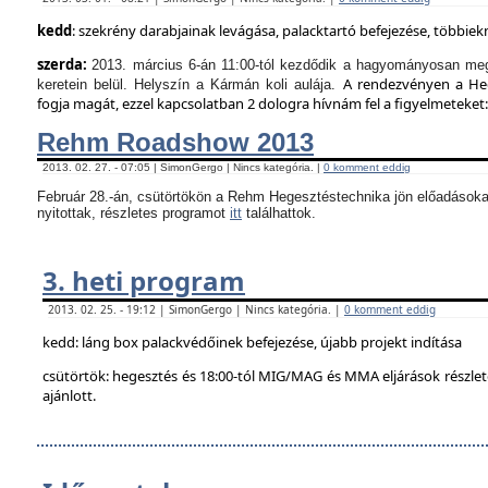
kedd
: szekrény darabjainak levágása, palacktartó befejezése, többie
szerda:
2013. március 6-án 11:00-tól kezdődik a hagyományosan meg
A rendezvényen a Hege
keretein belül. Helyszín a Kármán koli aulája.
fogja magát, ezzel kapcsolatban 2 dologra hívnám fel a figyelmeteket:
Rehm Roadshow 2013
2013. 02. 27. - 07:05 | SimonGergo | Nincs kategória. |
0 komment eddig
Február 28.-án, csütörtökön a Rehm Hegesztéstechnika jön előadásoka
nyitottak, részletes programot
itt
találhattok.
3. heti program
2013. 02. 25. - 19:12 | SimonGergo | Nincs kategória. |
0 komment eddig
kedd: láng box palackvédőinek befejezése, újabb projekt indítása
csütörtök: hegesztés és 18:00-tól MIG/MAG és MMA eljárások részle
ajánlott.