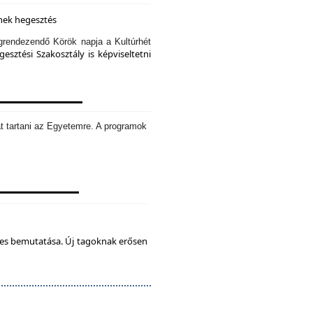
knek hegesztés
rendezendő Körök napja a Kultúrhét
sztési Szakosztály is képviseltetni
t tartani az Egyetemre. A programok
tes bemutatása. Új tagoknak erősen