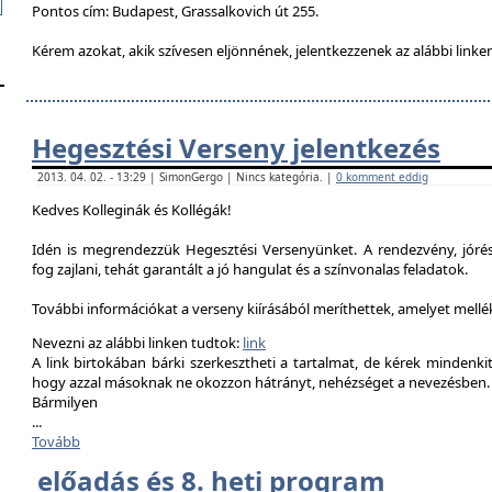
Pontos cím: Budapest, Grassalkovich út 255.
Kérem azokat, akik szívesen eljönnének, jelentkezzenek az alábbi linke
Hegesztési Verseny jelentkezés
2013. 04. 02. - 13:29 | SimonGergo | Nincs kategória. |
0 komment eddig
Kedves Kolleginák és Kollégák!
Idén is megrendezzük Hegesztési Versenyünket. A rendezvény, jór
fog zajlani, tehát garantált a jó hangulat és a színvonalas feladatok.
További információkat a verseny kiírásából meríthettek, amelyet mell
Nevezni az alábbi linken tudtok:
link
A link birtokában bárki szerkesztheti a tartalmat, de kérek mindenk
hogy azzal másoknak ne okozzon hátrányt, nehézséget a nevezésben.
Bármilyen
...
Tovább
előadás és 8. heti program