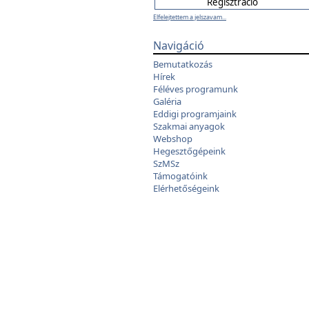
Elfelejtettem a jelszavam...
Navigáció
Bemutatkozás
Hírek
Féléves programunk
Galéria
Eddigi programjaink
Szakmai anyagok
Webshop
Hegesztőgépeink
SzMSz
Támogatóink
Elérhetőségeink