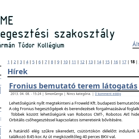
Ál
1
|
2
|
3
|
4
|
5
|
6
|
7
|
8
|
9
|
10
|
11
|
12
|
13
|
14
|
15
|
16
|
17
|
18
|
Hírek
Fronius bemutató terem látogatás
2013. 04. 08. - 15:24 | SimonGergo | Nincs kategória. |
0 komment eddig
Lehetőségünk nyílt megtekinteni a Froweld Kft. budapesti bemutatóter
A cég Fronius hegesztőgépek és berendezések forgalmazásával foglalk
Többek között lehetőségünk van Robotos CMT-, Robotos AVI hide
Orbitális csőhegesztéssel kapcsolatos ismereteink bővítésére.
A határidő elég szűkre sikeredett, csütörtökön délelőtt indulunk 
találkozó 8:45-kor. Az út megközelítőleg 40 perces BKV-val.