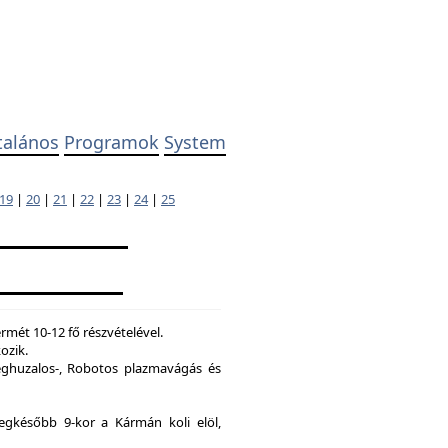
talános
Programok
System
19
|
20
|
21
|
22
|
23
|
24
|
25
mét 10-12 fő részvételével.
ozik.
ghuzalos-, Robotos plazmavágás és
legkésőbb 9-kor a Kármán koli elöl,