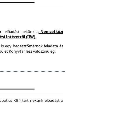
art előadást nekünk a
Nemzetközi
i Intézetről (IIW).
 is egy hegesztőmérnök feladata és
ület Könyvtár lesz valószínűleg.
botics Kft.) tart nekünk előadást a