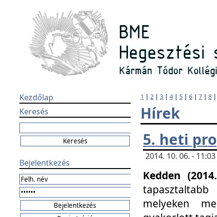
Kezdőlap
1
|
2
|
3
|
4
|
5
|
6
|
7
|
8
Hírek
Keresés
5. heti p
2014. 10. 06. - 11:
Bejelentkezés
Kedden (2014.
tapasztaltabb
melyeken meg