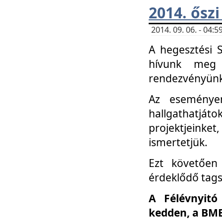
2014. őszi
2014. 09. 06. - 04
A hegesztési 
hívunk meg 
rendezvényünk
Az eseménye
hallgathatjáto
projektjeink
ismertetjük.
Ezt követően 
érdeklődő tag
A Félévnyitó
kedden, a BME