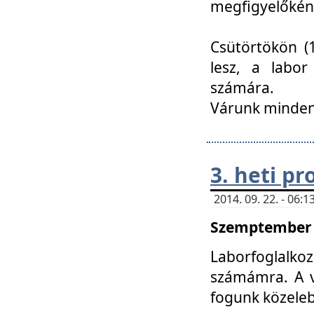
megfigyelőkén
Csütörtökön (1
lesz, a labor
számára.
Várunk mindenk
3. heti p
2014. 09. 22. - 06
Szemptember 2
Laborfoglalk
számámra. A ve
fogunk közele