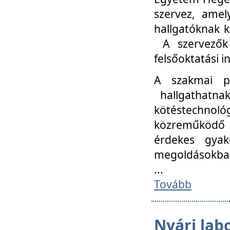
szervez, amel
hallgatóknak k
A szervezők
felsőoktatási 
A szakmai p
hallgathatna
kötéstechnológ
közreműködő i
érdekes gyak
megoldásokba
...
Tovább
Nyári lab