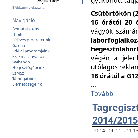
gyakorlott tagj
Elfelejtettem a jelszavam...
Csütörtökön (2
Navigáció
16 órától 20 
Bemutatkozás
vágyók számá
Hírek
laborfoglal
Féléves programunk
Galéria
hegesztőlaborb
Eddigi programjaink
végén a jelenl
Szakmai anyagok
Webshop
utólagos reklam
Hegesztőgépeink
SzMSz
18 órától a G1
Támogatóink
...
Elérhetőségeink
Tovább
Tagreg
2014/2015
2014. 09. 11. - 11