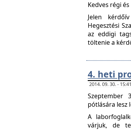
Kedves régi és 
Jelen kérdőí
Hegesztési Sza
az eddigi tag
töltenie a kérd
4. heti p
2014. 09. 30. - 15
Szeptember 3
pótlására lesz
A laborfoglal
várjuk, de t