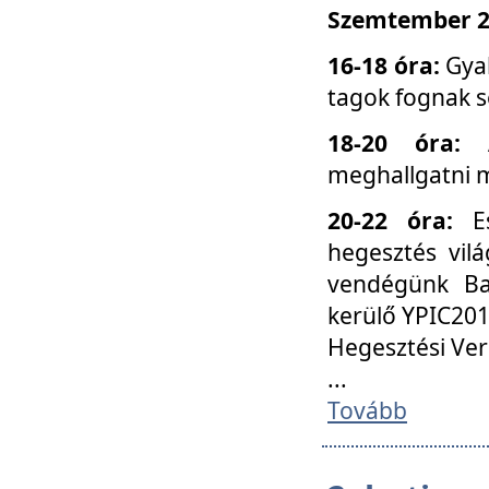
Szemtember 25
16-18 óra:
Gyak
tagok fognak s
18-20 óra:
meghallgatni m
20-22 óra:
Es
hegesztés vilá
vendégünk Ba
kerülő YPIC201
Hegesztési Ver
...
Tovább