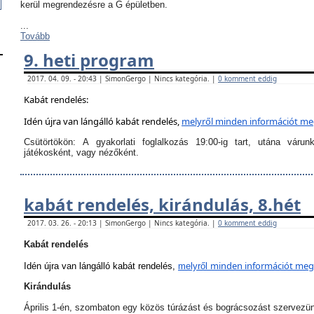
kerül megrendezésre a G épületben.
...
Tovább
9. heti program
2017. 04. 09. - 20:43 | SimonGergo | Nincs kategória. |
0 komment eddig
Kabát rendelés:
Idén újra van lángálló kabát rendelés,
melyről
minden információt megt
Csütörtökön:
A
gyakorlati foglalkozás 19:00-ig tart
, utána várun
játékosként, vagy nézőként.
kabát rendelés, kirándulás, 8.hét
2017. 03. 26. - 20:13 | SimonGergo | Nincs kategória. |
0 komment eddig
Kabát rendelés
minden információt megta
Idén újra van lángálló kabát rendelés,
melyről
Kirándulás
Április 1-én, szombaton egy közös túrázást és bográcsozást szervezü