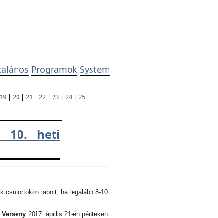
talános
Programok
System
19
|
20
|
21
|
22
|
23
|
24
|
25
 10. heti
k csütörtökön labort, ha legalább 8-10
i Verseny
2017. április 21-én pénteken