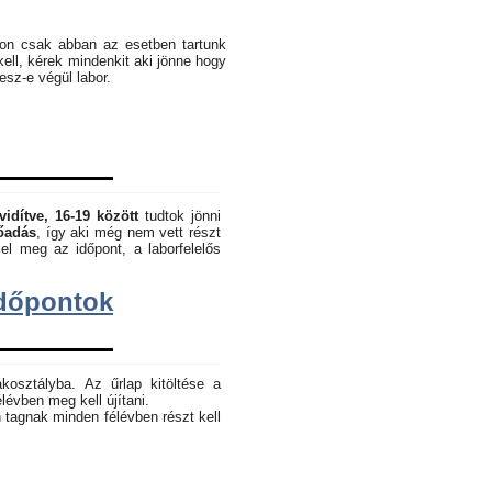
pon csak abban az esetben tartunk
kell, kérek mindenkit aki jönne hogy
lesz-e végül labor.
vidítve, 16-19 között
tudtok jönni
lőadás
, így aki még nem vett részt
el meg az időpont, a laborfelelős
dőpontok
akosztályba. Az űrlap kitöltése a
lévben meg kell újítani.
 tagnak minden félévben részt kell