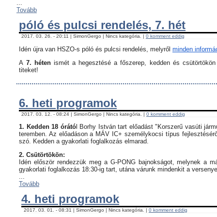
...
Tovább
póló és pulcsi rendelés, 7. hét
2017. 03. 26. - 20:11 | SimonGergo | Nincs kategória. |
0 komment eddig
Idén újra van HSZO-s póló és pulcsi rendelés, melyről
minden informáci
A
7. héten
ismét a hegesztésé a főszerep, kedden és csütörtökön i
titeket!
6. heti programok
2017. 03. 12. - 08:24 | SimonGergo | Nincs kategória. |
0 komment eddig
1. Kedden 18 órátó
l Borhy István tart előadást "Korszerű vasúti já
teremben. Az előadáson a MÁV IC+ személykocsi típus fejlesztésérő
szó. Kedden a gyakorlati foglalkozás elmarad.
2. Csütörtökön:
Idén először rendezzük meg a G-PONG bajnokságot, melynek a máso
gyakorlati foglalkozás 18:30-ig tart, utána várunk mindenkit a verseny
...
Tovább
4. heti programok
2017. 03. 01. - 08:31 | SimonGergo | Nincs kategória. |
0 komment eddig