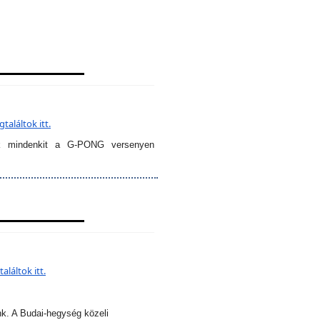
aláltok itt.
k mindenkit a G-PONG versenyen
láltok itt.
nk. A Budai-hegység közeli