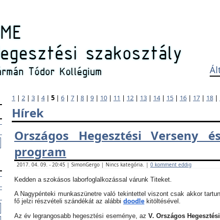
Ál
1
|
2
|
3
|
4
|
5
|
6
|
7
|
8
|
9
|
10
|
11
|
12
|
13
|
14
|
15
|
16
|
17
|
18
|
Hírek
Országos Hegesztési Verseny és
program
2017. 04. 09. - 20:45 | SimonGergo | Nincs kategória. |
0 komment eddig
Kedden a szokásos laborfoglalkozással várunk Titeket.
A Nagypénteki munkaszünetre való tekintettel viszont csak akkor tartun
fő jelzi részvételi szándékát az alábbi
doodle
kitöltésével.
Az év legrangosabb hegesztési eseménye, az
V. Országos Hegesztés