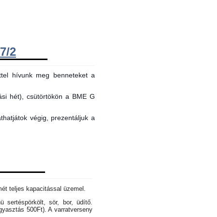
7/2
ttel hívunk meg benneteket a
tási hét), csütörtökön a BME G
hatjátok végig, prezentáljuk a
mét teljes kapacitással üzemel.
sertéspörkölt, sör, bor, üdítő.
gyasztás 500Ft). A varratverseny