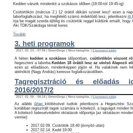
Kedden várunk mindenkit a szokásos időben (18:00-tól 19:45-ig)
Csütörtökön (március 2.) 12 órától dékáni szünet lesz! ezen a na
laborfoglalkozást, ha megfelelő számú érdeklődő lesz, jelentkezni
itt
írja be magát szerda éjfélig és csütörtök reggel küldünk emailt, hogy 
Aki TDK/Szakdoga témát keres
...
Tovább
3. heti programok
2017. 02. 23. - 07:59 | SimonGergo | Nincs kategória. |
0 komment eddig
A héten
kedden a szokásos
időpontban,
csütörtökön viszont rö
hegeszteni a laborba.
Kedden 18 órától lesz az utolsó Alapozó e
ezen az előadáson, mindenképpen jöjjön el. Ha valakinek nem fel
alelnököt (Nagy András) keresse foglalkozásidőben.
Tagregisztráció és előadás i
2016/2017/2
2017. 02. 09. - 08:19 | SimonGergo | Nincs kategória. |
0 komment eddig
Az alábbi
űrlap
kitöltésével tudtok jelentkezni a Hegesztési Sz
korábban regisztrált tagok számára is kötelező, a tagságot minden fé
​A kötelező balesetvédelmi oktatások időpontja (az oktatáson minden
vennie):
​2017.02.09. Csütrötök 18:40 (évnyitó után)
2017.02.14. Kedd 19:00