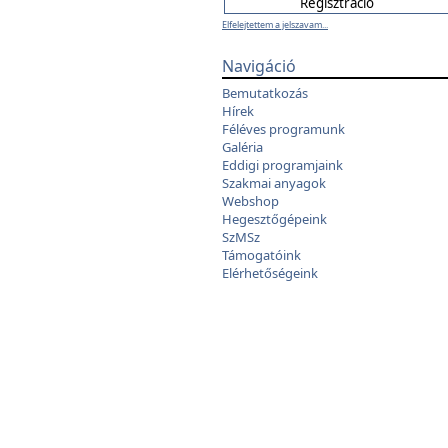
Elfelejtettem a jelszavam...
Navigáció
Bemutatkozás
Hírek
Féléves programunk
Galéria
Eddigi programjaink
Szakmai anyagok
Webshop
Hegesztőgépeink
SzMSz
Támogatóink
Elérhetőségeink