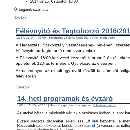
2017.02.16. Csütörtök 18:00
Új tagjaink számára,
...
Tovább
Félévnyitó és Tagtoborzó 2016/201
2017. 02. 04. - 07:00 | SimonGergo | Nincs kategória. |
0 komment eddig
A Hegesztési Szakosztály vezetőségének nevében, szerete
Félévnyitó és Tagtoborzó rendezvényünkre.
A Félévnyitó 18:00-kor veszi kezdetét február 9-én (1. okta
épületének 120-as termében. Gyülekező az előtérben.
Az eseményen az elmúlt egy évről készült beszámolót hallgat
félév során
...
Tovább
14. heti programok és évzáró
2016. 12. 05. - 07:03 | SimonGergo | Nincs kategória. |
0 komment eddig
Az utolsó héten is mindenkit várunk a szokásos időben, a labor is
Évzáró vacsora december 14-én lesz 18 órai kezdettel, a menü 
Részvételi szándékotokat kérlek jelezzétek
itt
(a vacsora és italfo
eredményhirdetése is az évzárón.