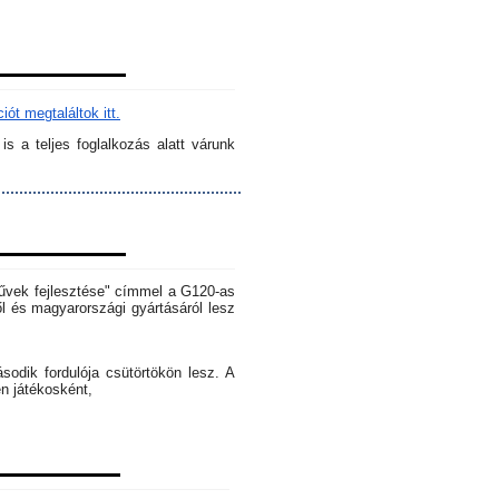
ót megtaláltok itt.
s a teljes foglalkozás alatt várunk
rművek fejlesztése" címmel a G120-as
l és magyarországi gyártásáról lesz
dik fordulója csütörtökön lesz. A
en játékosként,