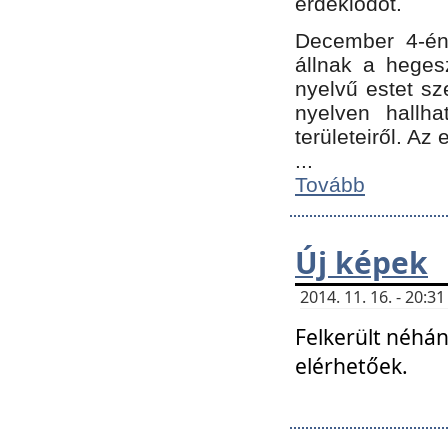
érdeklődőt.
December 4-én
állnak a hegesz
nyelvű estet sz
nyelven hallh
területeiről. A
...
Tovább
Új képek
2014. 11. 16. - 20:
Felkerült néhán
elérhetőek.