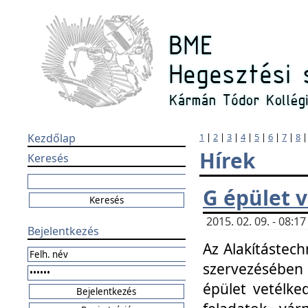
Kezdőlap
1
|
2
|
3
|
4
|
5
|
6
|
7
|
8
Hírek
Keresés
G épület 
2015. 02. 09. - 08:
Bejelentkezés
Az Alakítástech
szervezésében
épület vetélke