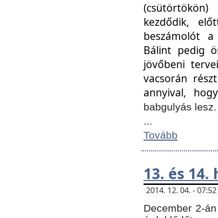
(csütörtökön
kezdődik, elő
beszámolót a 
Bálint pedig ö
jövőbeni terve
vacsorán részt
annyival, hogy
babgulyás lesz
...
Tovább
13. és 14.
2014. 12. 04. - 07:
December 2-án 