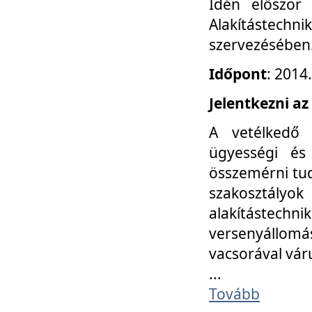
Idén először
Alakítástechni
szervezésében
Időpont
: 2014
Jelentkezni az
A vetélkedő 
ügyességi és
összemérni tud
szakosztályok 
alakítástec
versenyállom
vacsorával vár
...
Tovább