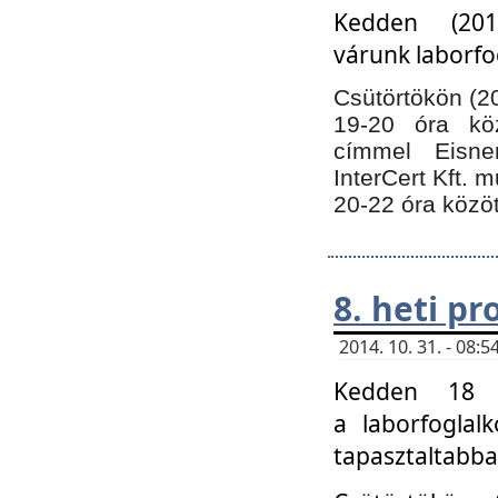
Kedden (201
várunk laborfo
Csütörtökön (20
19-20 óra kö
címmel Eisne
InterCert Kft. 
20-22 óra közöt
8. heti p
2014. 10. 31. - 08
Kedden 18 ó
a laborfoglal
tapasztaltabba