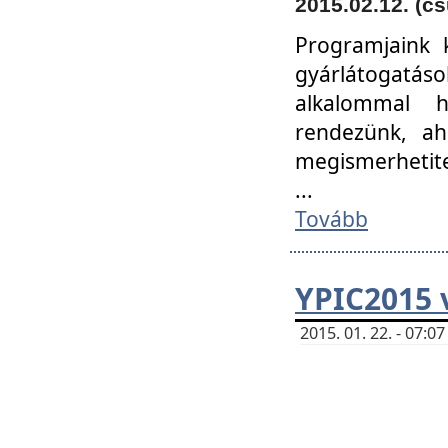
2015.02.12. (cs
Programjaink k
gyárlátogatáso
alkalommal h
rendezünk, ah
megismerhetite
...
Tovább
YPIC2015 
2015. 01. 22. - 07: