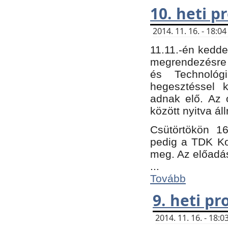
10. heti 
2014. 11. 16. - 18:
11.11.-én kedde
megrendezésre 
és Technológ
hegesztéssel k
adnak elő. Az o
között nyitva ál
Csütörtökön 16
pedig a TDK Kon
meg. Az előadá
...
Tovább
9. heti p
2014. 11. 16. - 18