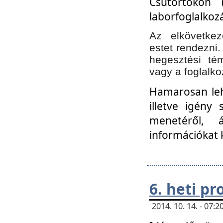
Csütörtökön 
laborfoglalkozá
Az elkövetke
estet rendezni
hegesztési té
vagy a foglalko
Hamarosan lehe
illetve igény
menetéről, á
információkat 
6. heti p
2014. 10. 14. - 07