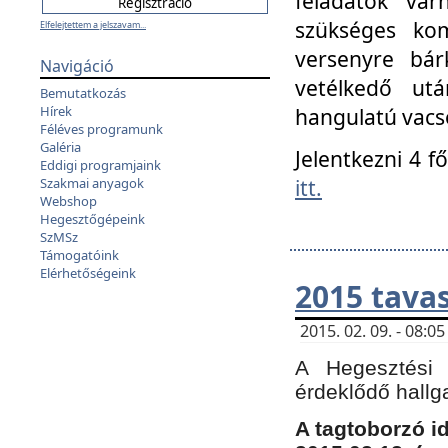
feladatok vá
szükséges kom
Elfelejtettem a jelszavam...
versenyre bár
Navigáció
vetélkedő ut
Bemutatkozás
Hírek
hangulatú vacso
Féléves programunk
Galéria
Jelentkezni 4 f
Eddigi programjaink
itt.
Szakmai anyagok
Webshop
Hegesztőgépeink
SzMSz
Támogatóink
Elérhetőségeink
2015 tavas
2015. 02. 09. - 08:
A Hegesztési 
érdeklődő hallg
A tagtoborzó i