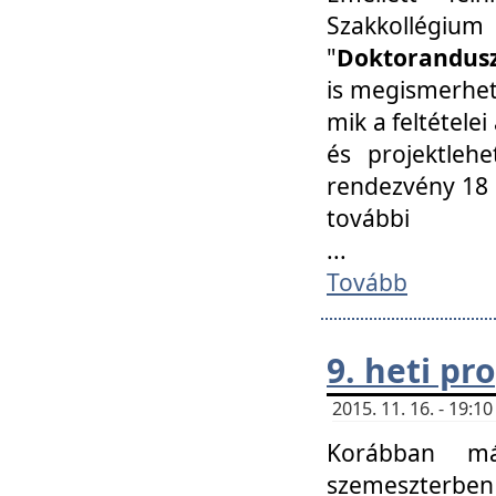
Szakkollégi
"
Doktorandusz
is megismerhet
mik a feltétele
és projektleh
rendezvény 18 
további
...
Tovább
9. heti p
2015. 11. 16. - 19:
Korábban má
szemeszterben