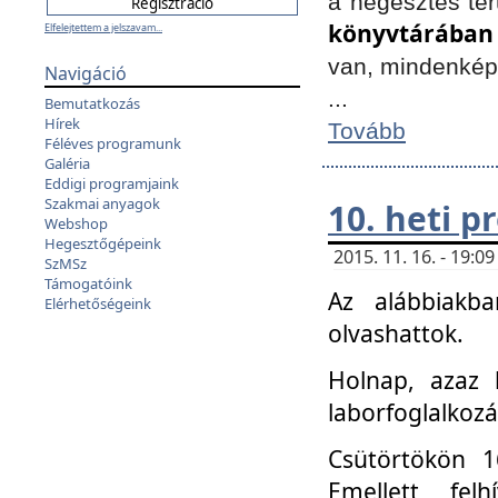
a hegesztés ter
könyvtárában
Elfelejtettem a jelszavam...
van, mindenké
Navigáció
...
Bemutatkozás
Hírek
Tovább
Féléves programunk
Galéria
Eddigi programjaink
Szakmai anyagok
10. heti 
Webshop
Hegesztőgépeink
2015. 11. 16. - 19:
SzMSz
Támogatóink
Az alábbiakb
Elérhetőségeink
olvashattok.
Holnap, azaz 
laborfoglalkozá
Csütörtökön 16
Emellett fe