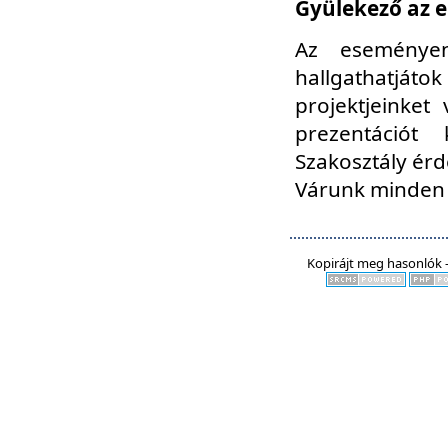
Gyülekező az e
Az eseményen
hallgathatjáto
projektjeinket
prezentációt
Szakosztály ér
Várunk minden 
Kopirájt meg hasonlók -