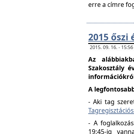
erre a címre fo
2015 őszi 
2015. 09. 16. - 15:
Az alábbiakb
Szakosztály é
információkról
A legfontosabb
- Aki tag szere
Tagregisztációs
- A foglalkozá
19:45-ig vann