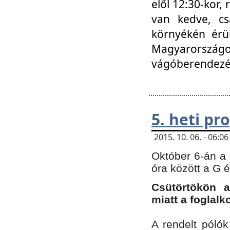
elől 12:30-kor,
van kedve, cs
környékén érün
Magyarországo
vágóberendezé
5. heti p
2015. 10. 06. - 06:
Október 6-án a 
óra között a G 
Csütörtökön a
miatt a foglal
A rendelt póló