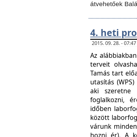
átvehetőek Balá
4. heti p
2015. 09. 28. - 07:
Az alábbiakban 
terveit olvash
Tamás tart elő
utasítás (WPS)
aki szeretne k
foglalkozni, 
időben laborfo
között laborfog
várunk mindenk
hozni ér). A 