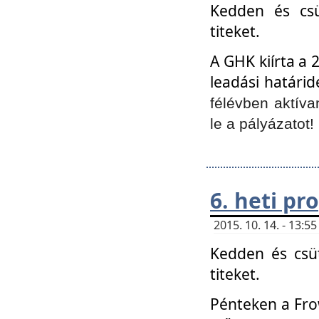
Kedden és csü
titeket.
A GHK kiírta a 
leadási határid
félévben aktíva
le a pályázatot!
6. heti p
2015. 10. 14. - 13:
Kedden és csüt
titeket.
Pénteken a Frow