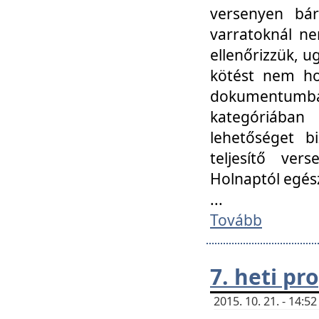
versenyen bár
varratoknál ne
ellenőrizzük, u
kötést nem hoz
dokumentumban 
kategóriába
lehetőséget bi
teljesítő ver
Holnaptól egés
...
Tovább
7. heti p
2015. 10. 21. - 14: