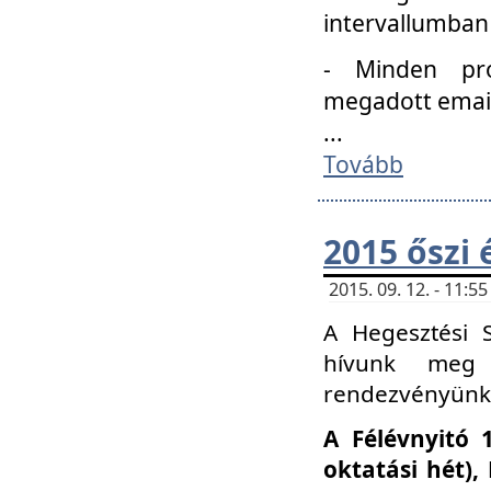
intervallumban
- Minden pro
megadott email 
...
Tovább
2015 őszi 
2015. 09. 12. - 11:
A Hegesztési S
hívunk meg 
rendezvényünk
A Félévnyitó 
oktatási hét)