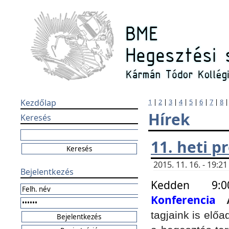
Kezdőlap
1
|
2
|
3
|
4
|
5
|
6
|
7
|
8
Hírek
Keresés
11. heti 
2015. 11. 16. - 19:
Bejelentkezés
Kedden 9:
Konferencia
tagjaink is elő