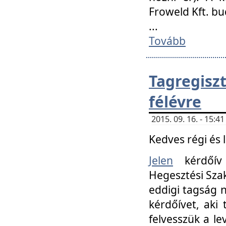
Froweld Kft. bu
...
Tovább
Tagregis
félévre
2015. 09. 16. - 15:
Kedves régi és 
Jelen
kérdőív 
Hegesztési Szak
eddigi tagság n
kérdőívet, aki
felvesszük a le