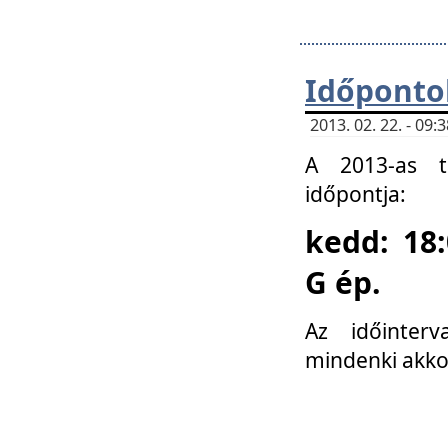
Időponto
2013. 02. 22. - 09
A 2013-as ta
időpontja:
kedd: 18:
G ép.
Az időinter
mindenki akko