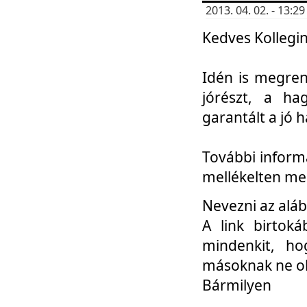
2013. 04. 02. - 13:
Kedves Kollegin
Idén is megren
jórészt, a ha
garantált a jó 
További informá
mellékelten me
Nevezni az aláb
A link birtoká
mindenkit, h
másoknak ne ok
Bármilyen
...