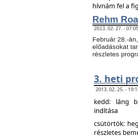
hívnám fel a f
Rehm Roa
2013. 02. 27. - 07:0
Február 28.-án
előadásokat tar
részletes prog
3. heti p
2013. 02. 25. - 19
kedd: láng b
indítása
csütörtök: he
részletes bemu