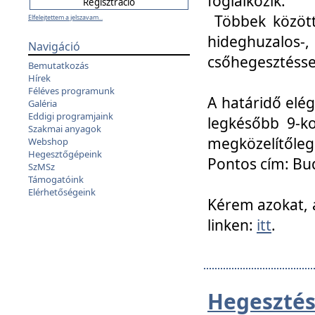
foglalkozik.
Többek között
Elfelejtettem a jelszavam...
hideghuzalo
Navigáció
csőhegesztéssel
Bemutatkozás
Hírek
Féléves programunk
A határidő elég
Galéria
Eddigi programjaink
legkésőbb 9-ko
Szakmai anyagok
megközelítőleg
Webshop
Hegesztőgépeink
Pontos cím: Bud
SzMSz
Támogatóink
Elérhetőségeink
Kérem azokat, a
linken:
itt
.
Hegesztés