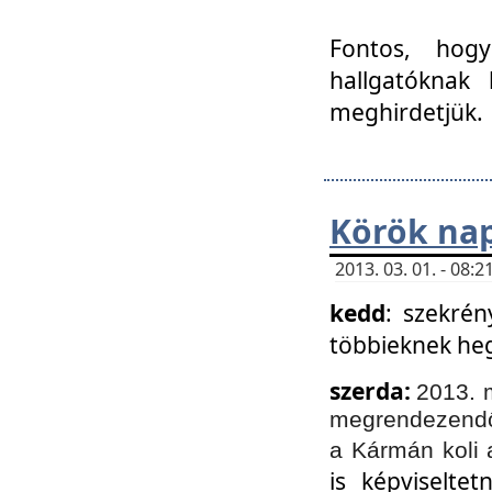
Fontos, hogy
hallgatóknak
meghirdetjük.
Körök nap
2013. 03. 01. - 08
kedd
: szekrén
többieknek he
szerda:
2013. 
megrendezendő 
a Kármán koli 
is képviselte