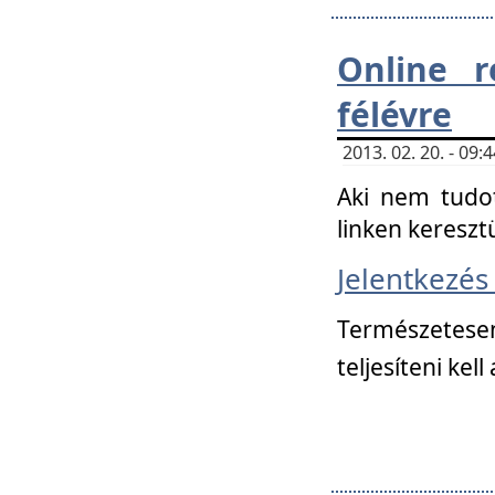
Online r
félévre
2013. 02. 20. - 09
Aki nem tudot
linken kereszt
Jelentkezé
Természetese
teljesíteni kell