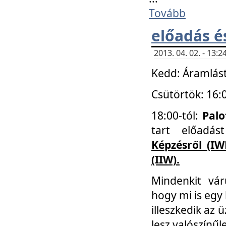
Tovább
előadás é
2013. 04. 02. - 13
Kedd: Áramlást
Csütörtök: 16:
18:00-tól:
Palo
tart előadá
Képzésről (IW
(IIW).
Mindenkit vá
hogy mi is egy
illeszkedik az
lesz valószínűl