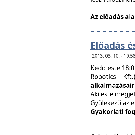
Az előadás ala
Előadás é
2013. 03. 10. - 19
Kedd este 18:0
Robotics Kf
alkalmazásairó
Aki este megjel
Gyülekező az e
Gyakorlati fo