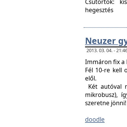
Csütörtök: ki
hegesztés
Neuzer gy
2013. 03. 04. - 21
Immáron fix a 
Fél 10-re kell
elől.
Két autóval 
mikrobusz), í
szeretne jönni!
doodle