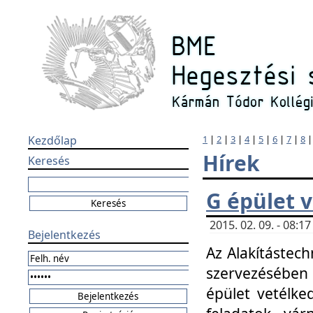
Kezdőlap
1
|
2
|
3
|
4
|
5
|
6
|
7
|
8
Hírek
Keresés
G épület 
2015. 02. 09. - 08:
Bejelentkezés
Az Alakítástech
szervezésében
épület vetélke