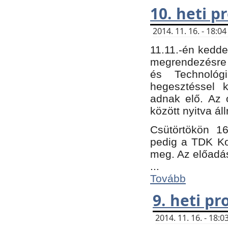
10. heti 
2014. 11. 16. - 18:
11.11.-én kedde
megrendezésre 
és Technológ
hegesztéssel k
adnak elő. Az o
között nyitva ál
Csütörtökön 16
pedig a TDK Kon
meg. Az előadá
...
Tovább
9. heti p
2014. 11. 16. - 18