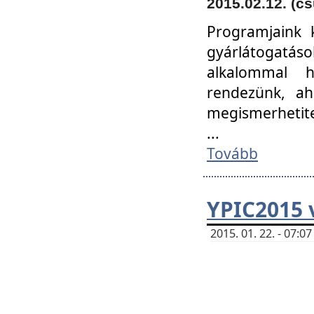
2015.02.12. (cs
Programjaink k
gyárlátogatáso
alkalommal h
rendezünk, ah
megismerhetite
...
Tovább
YPIC2015 
2015. 01. 22. - 07: