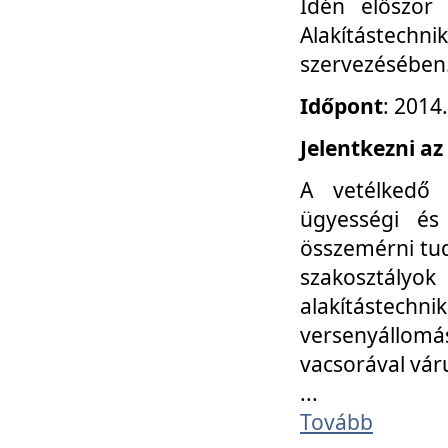
Idén először
Alakítástechni
szervezésében
Időpont
: 2014
Jelentkezni az
A vetélkedő 
ügyességi és
összemérni tud
szakosztályok 
alakítástec
versenyállom
vacsorával vár
...
Tovább