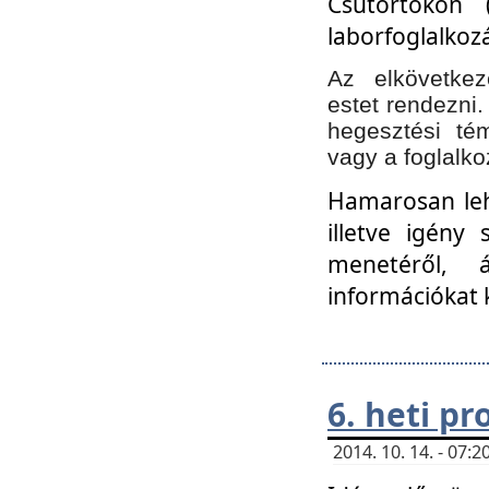
Csütörtökön 
laborfoglalkozá
Az elkövetke
estet rendezni
hegesztési té
vagy a foglalko
Hamarosan lehe
illetve igény
menetéről, á
információkat 
6. heti p
2014. 10. 14. - 07