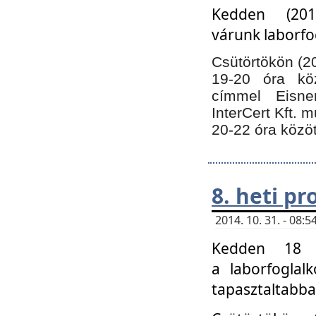
Kedden (201
várunk laborfo
Csütörtökön (20
19-20 óra kö
címmel Eisne
InterCert Kft. 
20-22 óra közöt
8. heti p
2014. 10. 31. - 08
Kedden 18 ó
a laborfoglal
tapasztaltabba