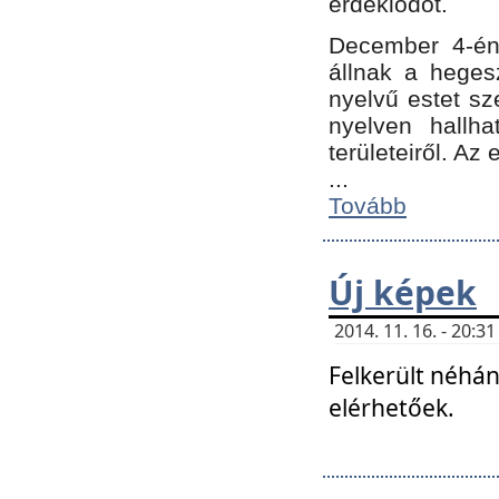
érdeklődőt.
December 4-én
állnak a hegesz
nyelvű estet sz
nyelven hallh
területeiről. A
...
Tovább
Új képek
2014. 11. 16. - 20:
Felkerült néhán
elérhetőek.