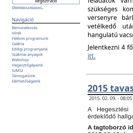
feladatok vá
szükséges kom
Elfelejtettem a jelszavam...
versenyre bár
Navigáció
vetélkedő ut
Bemutatkozás
Hírek
hangulatú vacso
Féléves programunk
Galéria
Jelentkezni 4 f
Eddigi programjaink
itt.
Szakmai anyagok
Webshop
Hegesztőgépeink
SzMSz
Támogatóink
Elérhetőségeink
2015 tavas
2015. 02. 09. - 08:
A Hegesztési 
érdeklődő hallg
A tagtoborzó i