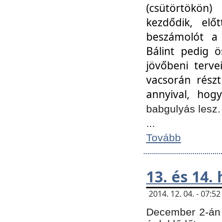
(csütörtökön
kezdődik, elő
beszámolót a 
Bálint pedig ö
jövőbeni terve
vacsorán részt
annyival, hogy
babgulyás lesz
...
Tovább
13. és 14.
2014. 12. 04. - 07:
December 2-án 