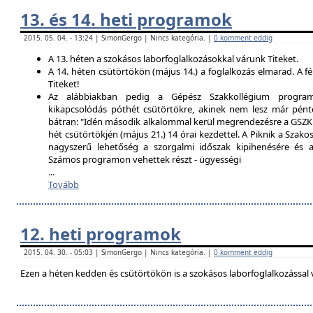
13. és 14. heti programok
2015. 05. 04. - 13:24 | SimonGergo | Nincs kategória. |
0 komment eddig
A 13. héten a szokásos laborfoglalkozásokkal várunk Titeket.
A 14. héten csütörtökön (május 14.) a foglalkozás elmarad. A f
Titeket!
Az alábbiakban pedig a Gépész Szakkollégium programfe
kikapcsolódás póthét csütörtökre, akinek nem lesz már pént
bátran: "Idén második alkalommal kerül megrendezésre a GSZK 
hét csütörtökjén (május 21.) 14 órai kezdettel. A Piknik a Szako
nagyszerű lehetőség a szorgalmi időszak kipihenésére és a 
Számos programon vehettek részt - ügyességi
...
Tovább
12. heti programok
2015. 04. 30. - 05:03 | SimonGergo | Nincs kategória. |
0 komment eddig
Ezen a héten kedden és csütörtökön is a szokásos laborfoglalkozással 