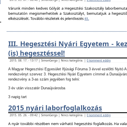
Várunk minden kedves Gólyát a Hegesztési Szakosztály laborbemutató
bemutatón megismerhetitek a Szakosztályt, bemutatjuk a hegesztő la
elkészülését. További részletek és jelentkezés
itt.
III. Hegesztési Nyári Egyetem - ke
(is) hegesztéssel!
2015. 08. 17. - 13:17 | SimonGergo | Nincs kategória. |
0 komment eddig
A Magyar Hegesztési Egyesület Ifjúsági Fóruma 3 évvel ezelőtti Nyitó 
rendezvényt szervez 3. Hegesztési Nyári Egyetem címmel a Dunaújvár
rendezvény a 3-as szám jegyében fog telni:
3 év után visszatér Dunaújvárosba
3 napig tart
2015 nyári laborfoglalkozás
2015. 05. 26. - 09:42 | SimonGergo | Nincs kategória. |
0 komment eddig
A nyár további részében nem várható hegesztési foglalkozás.
Ha vala