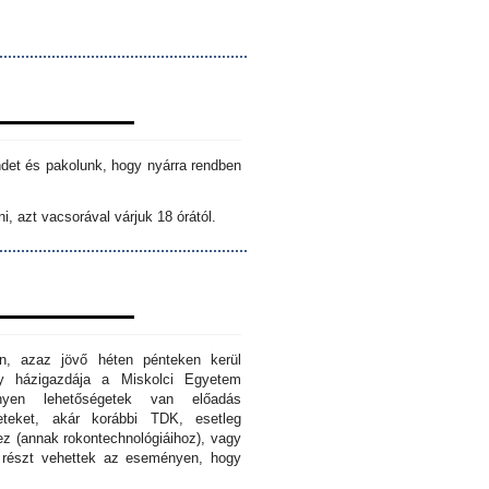
ndet és pakolunk, hogy nyárra rendben
i, azt vacsorával várjuk 18 órától.
n, azaz jövő héten pénteken kerül
ny házigazdája a Miskolci Egyetem
nyen lehetőségetek van előadás
eteket, akár korábbi TDK, esetleg
z (annak rokontechnológiáihoz), vagy
s részt vehettek az eseményen, hogy