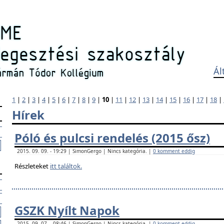
Ál
1
|
2
|
3
|
4
|
5
|
6
|
7
|
8
|
9
|
10
|
11
|
12
|
13
|
14
|
15
|
16
|
17
|
18
|
Hírek
Póló és pulcsi rendelés (2015 ősz)
2015. 09. 09. - 19:29 | SimonGergo | Nincs kategória. |
0 komment eddig
Részleteket
itt találtok.
GSZK Nyílt Napok
2015. 09. 07. - 08:46 | SimonGergo | Nincs kategória. |
0 komment eddig