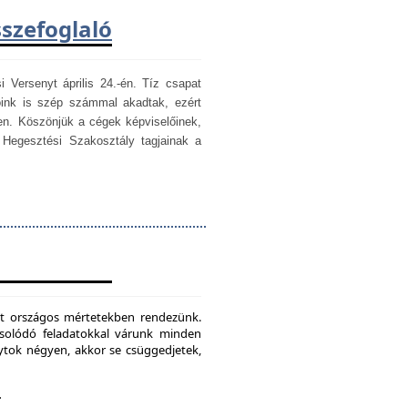
sszefoglaló
i Versenyt április 24.-én. Tíz csapat
óink is szép számmal akadtak, ezért
en. Köszönjük a cégek képviselőinek,
egesztési Szakosztály tagjainak a
mét országos mértetekben rendezünk.
csolódó feladatokkal várunk minden
ytok négyen, akkor se csüggedjetek,
.