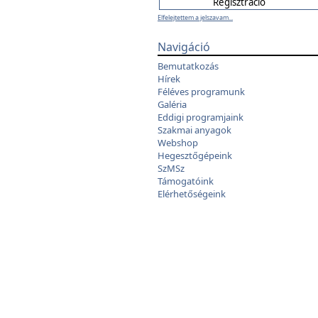
Elfelejtettem a jelszavam...
Navigáció
Bemutatkozás
Hírek
Féléves programunk
Galéria
Eddigi programjaink
Szakmai anyagok
Webshop
Hegesztőgépeink
SzMSz
Támogatóink
Elérhetőségeink