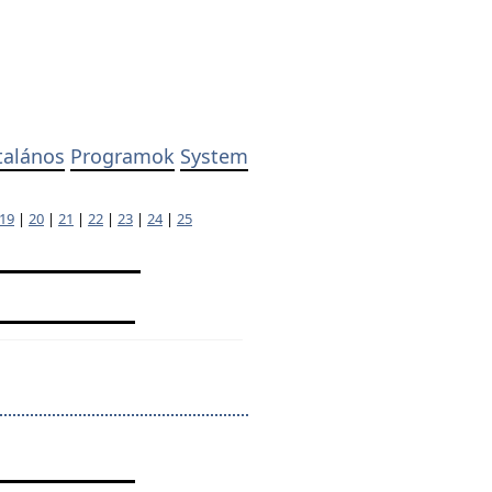
talános
Programok
System
19
|
20
|
21
|
22
|
23
|
24
|
25