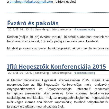
a
bmeheginfo(kukac)gmail.com
-ra írjon levelet!
Évzáró és pakolás
2015. 05. 16. - 13:16 | SimonGergo | Nincs kategória. |
0 komment eddig
Kedden (május 19.-én) évzárót tartunk. 16 órától a laborban teszünk re
hagyhassuk itt a labort, 18 órától pedig az évzáró veszi kezdetét.
Mindkét programra szívesen látjuk tagjainkat, aki jön pakolni és takarítan
Ifjú Hegesztők Konferenciája 2015
2015. 05. 06. - 06:47 | SimonGergo | Nincs kategória. |
0 komment eddig
A Magyar Hegesztési Egyesület szervezésében 2015. május 15-é
megrendezésre az Ifjú Hegesztők Konferenciája, mely rendezvé
Anyagszerkezettani és Anyagtechnológiai Intézete.
E rendezvé
formájában prezentálni akár jelenleg folyó szakmai tevékenység
szakdolgozat munkátokat, mely az anyagtechnológiákhoz, hegesztéshe
akár véges elemes analízishez kapcsolódik; továbbá hallgatóként i
társaitok előadásait meghallgathassátok.