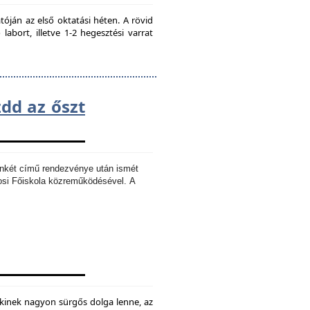
ján az első oktatási héten. A rövid
bort, illetve 1-2 hegesztési varrat
zdd az őszt
Ankét című rendezvénye után ismét
osi Főiskola közreműködésével.
A
kinek nagyon sürgős dolga lenne, az