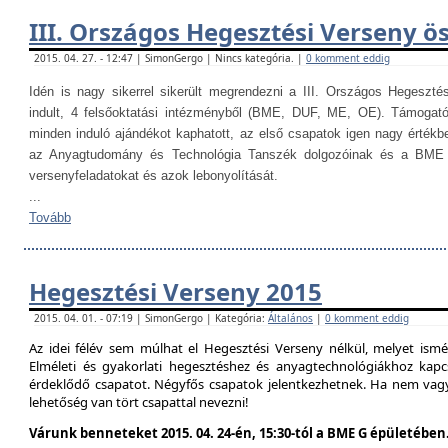
III. Országos Hegesztési Verseny ö
2015. 04. 27. - 12:47 | SimonGergo | Nincs kategória. |
0 komment eddig
Idén is nagy sikerrel sikerült megrendezni a III. Országos Hegesztés
indult, 4 felsőoktatási intézményből (BME, DUF, ME, OE). Támogat
minden induló ajándékot kaphatott, az első csapatok igen nagy értékb
az Anyagtudomány és Technológia Tanszék dolgozóinak és a BME H
versenyfeladatokat és azok lebonyolítását.
...
Tovább
Hegesztési Verseny 2015
2015. 04. 01. - 07:19 | SimonGergo | Kategória:
Általános
|
0 komment eddig
Az idei félév sem múlhat el Hegesztési Verseny nélkül, melyet is
Elméleti és gyakorlati hegesztéshez és anyagtechnológiákhoz kap
érdeklődő csapatot. Négyfős csapatok jelentkezhetnek. Ha nem vag
lehetőség van tört csapattal nevezni!
Várunk benneteket 2015. 04. 24-én, 15:30-tól a BME G épületében