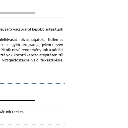
élévzáró vacsoráról később értesítünk
lhívását olvashatjátok. Kellemes
eken egyéb programja, jelentkezzen
Piknik nevű rendezvényünk a pótlási
sztályok közötti kapcsolatépítésen túl
vizsgaidőszakra való felkészülésre.
várunk titeket.