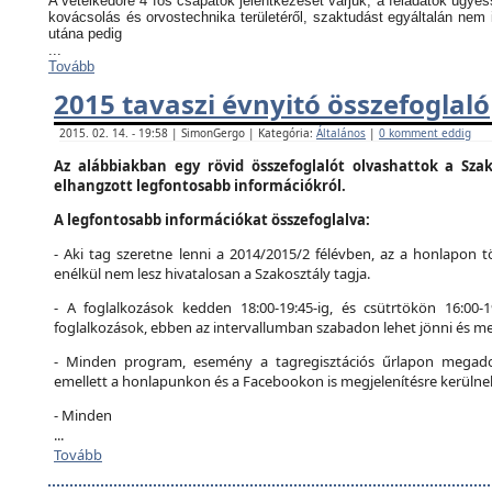
A vetélkedőre 4 fős csapatok jelentkezését várjuk, a feladatok ügyes
kovácsolás és orvostechnika területéről, szaktudást egyáltalán nem 
utána pedig
...
Tovább
2015 tavaszi évnyitó összefoglaló
2015. 02. 14. - 19:58 | SimonGergo | Kategória:
Általános
|
0 komment eddig
Az alábbiakban egy rövid összefoglalót olvashattok a Szak
elhangzott legfontosabb információkról.
A legfontosabb információkat összefoglalva:
- Aki tag szeretne lenni a 2014/2015/2 félévben, az a honlapon tö
enélkül nem lesz hivatalosan a Szakosztály tagja.
- A foglalkozások kedden 18:00-19:45-ig, és csütrtökön 16:00-
foglalkozások, ebben az intervallumban szabadon lehet jönni és me
- Minden program, esemény a tagregisztációs űrlapon megadot
emellett a honlapunkon és a Facebookon is megjelenítésre kerülne
- Minden
...
Tovább