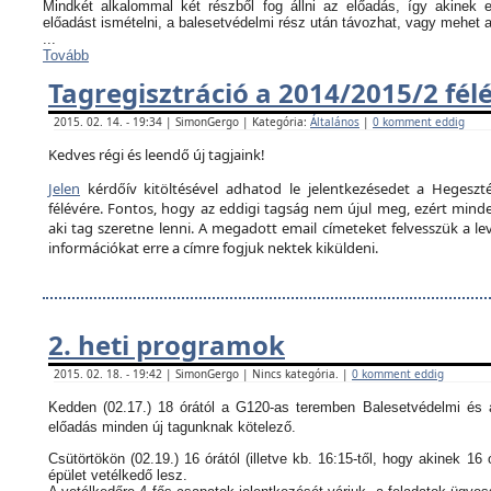
Mindkét alkalommal két részből fog állni az előadás, így akinek
előadást ismételni, a balesetvédelmi rész után távozhat, vagy mehet 
...
Tovább
Tagregisztráció a 2014/2015/2 fél
2015. 02. 14. - 19:34 | SimonGergo | Kategória:
Általános
|
0 komment eddig
Kedves régi és leendő új tagjaink!
Jelen
kérdőív kitöltésével adhatod le jelentkezésedet a Hegeszté
félévére. Fontos, hogy az eddigi tagság nem újul meg, ezért minden
aki tag szeretne lenni. A megadott email címeteket felvesszük a le
információkat erre a címre fogjuk nektek kiküldeni.
2. heti programok
2015. 02. 18. - 19:42 | SimonGergo | Nincs kategória. |
0 komment eddig
Kedden (02.17.) 18 órától a G120-as teremben Balesetvédelmi és a
előadás minden új tagunknak kötelező.
Csütörtökön (02.19.) 16 órától (illetve kb. 16:15-től, hogy akinek 16 
épület vetélkedő lesz.