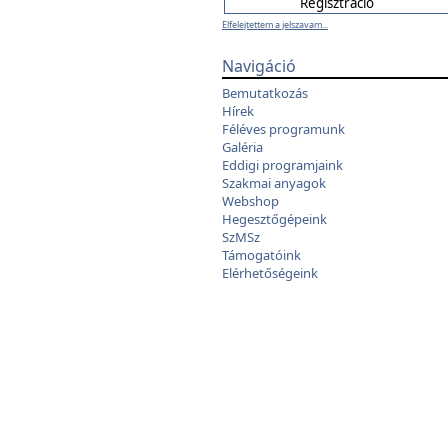
Elfelejtettem a jelszavam...
Navigáció
Bemutatkozás
Hírek
Féléves programunk
Galéria
Eddigi programjaink
Szakmai anyagok
Webshop
Hegesztőgépeink
SzMSz
Támogatóink
Elérhetőségeink