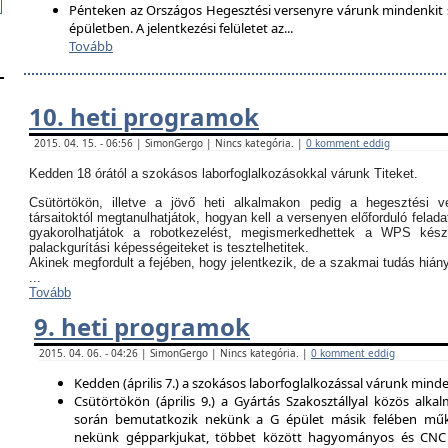
Pénteken az Országos Hegesztési versenyre várunk mindenkit so
épületben. A jelentkezési felületet az
...
Tovább
10. heti programok
2015. 04. 15. - 06:56 | SimonGergo | Nincs kategória. |
0 komment eddig
Kedden 18 órától a szokásos laborfoglalkozásokkal várunk Titeket.
Csütörtökön, illetve a jövő heti alkalmakon pedig a hegesztési ve
társaitoktól megtanulhatjátok, hogyan kell a versenyen előforduló felada
gyakorolhatjátok a robotkezelést, megismerkedhettek a WPS kész
palackgurítási képességeiteket is tesztelhetitek.
Akinek megfordult a fejében, hogy jelentkezik, de a szakmai tudás hi
...
Tovább
9. heti programok
2015. 04. 06. - 04:26 | SimonGergo | Nincs kategória. |
0 komment eddig
Kedden (április 7.) a szokásos laborfoglalkozással várunk minden
Csütörtökön (április 9.) a Gyártás Szakosztállyal közös alkal
során bemutatkozik nekünk a G épület másik felében műk
nekünk gépparkjukat, többet között hagyományos és CNC 