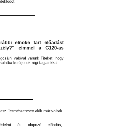
deklődőt.
ábbi elnöke tart előadást
eszély?" címmel a G120-as
rágcsálni valóval várunk Titeket, hogy
latba kerüljenek régi tagjainkkal.
lesz. Természetesen akik már voltak
tvédelmi és alapozó előadás,