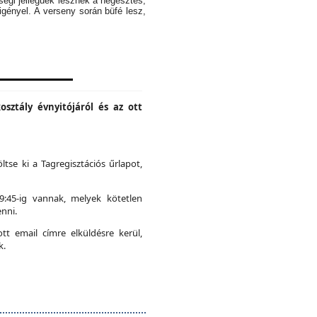
ségi jellegűek lesznek a hegesztés,
igényel. A verseny során büfé lesz,
osztály évnyitójáról és az ott
ltse ki a Tagregisztációs űrlapot,
19:45-ig vannak, melyek kötetlen
nni.
t email címre elküldésre kerül,
k.