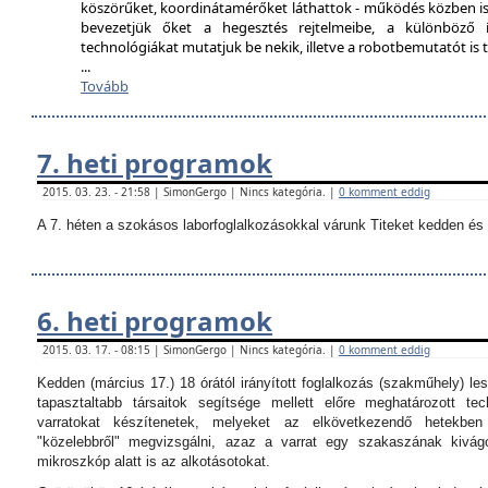
köszörűket, koordinátamérőket láthattok - működés közben is
bevezetjük őket a hegesztés rejtelmeibe, a különböző í
technológiákat mutatjuk be nekik, illetve a robotbemutatót i
...
Tovább
7. heti programok
2015. 03. 23. - 21:58 | SimonGergo | Nincs kategória. |
0 komment eddig
A 7. héten a szokásos laborfoglalkozásokkal várunk Titeket kedden és 
6. heti programok
2015. 03. 17. - 08:15 | SimonGergo | Nincs kategória. |
0 komment eddig
Kedden (március 17.) 18 órától irányított foglalkozás (szakműhely) les
tapasztaltabb társaitok segítsége mellett előre meghatározott tec
varratokat készítenetek, melyeket az elkövetkezendő hetekbe
"közelebbről" megvizsgálni, azaz a varrat egy szakaszának kivágo
mikroszkóp alatt is az alkotásotokat.