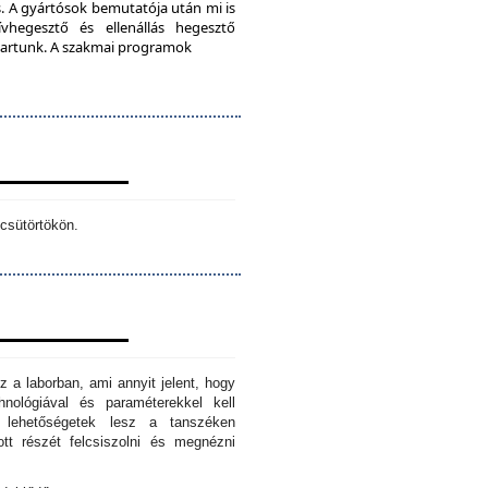
. A gyártósok bemutatója után mi is
vhegesztő és ellenállás hegesztő
s tartunk. A szakmai programok
csütörtökön.
z a laborban, ami annyit jelent, hogy
hnológiával és paraméterekkel kell
n lehetőségetek lesz a tanszéken
tt részét felcsiszolni és megnézni