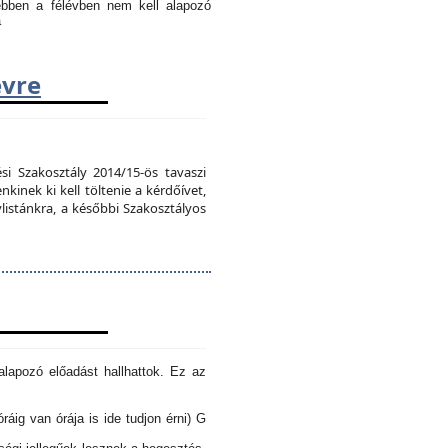
 ebben a félévben nem kell alapozó
a
évre
si Szakosztály 2014/15-ös tavaszi
kinek ki kell töltenie a kérdőívet,
vlistánkra, a későbbi Szakosztályos
lapozó előadást hallhattok. Ez az
óráig van órája is ide tudjon érni) G