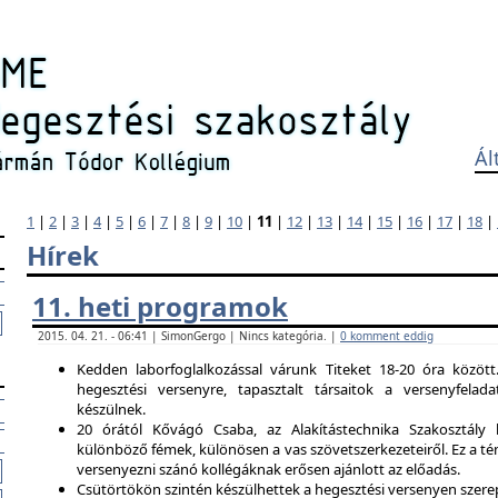
Ál
1
|
2
|
3
|
4
|
5
|
6
|
7
|
8
|
9
|
10
|
11
|
12
|
13
|
14
|
15
|
16
|
17
|
18
|
Hírek
11. heti programok
2015. 04. 21. - 06:41 | SimonGergo | Nincs kategória. |
0 komment eddig
Kedden laborfoglalkozással várunk Titeket 18-20 óra között
hegesztési versenyre, tapasztalt társaitok a versenyfela
készülnek.
20 órától Kővágó Csaba, az Alakítástechnika Szakosztály 
különböző fémek, különösen a vas szövetszerkezeteiről. Ez a tém
versenyezni szánó kollégáknak erősen ajánlott az előadás.
Csütörtökön szintén készülhettek a hegesztési versenyen szerep