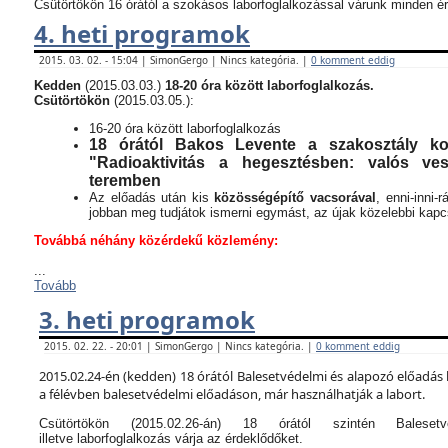
Csütörtökön 16 órától a szokásos laborfoglalkozással várunk minden ér
4. heti programok
2015. 03. 02. - 15:04 | SimonGergo | Nincs kategória. |
0 komment eddig
Kedden
(2015.03.03.)
18-20 óra között laborfoglalkozás.
Csütörtökön
(2015.03.05.):
16-20 óra között laborfoglalkozás
18 órától Bakos Levente a szakosztály kor
"Radioaktivitás a hegesztésben: valós v
teremben
Az előadás után kis
közösségépítő vacsorával
, enni-inni-
jobban meg tudjátok ismerni egymást, az újak közelebbi kapcso
Továbbá néhány közérdekű közlemény:
...
Tovább
3. heti programok
2015. 02. 22. - 20:01 | SimonGergo | Nincs kategória. |
0 komment eddig
2015.02.24-én (kedden) 18 órától Balesetvédelmi és alapozó előadás 
a félévben balesetvédelmi előadáson, már használhatják a labort.
Csütörtökön (2015.02.26-án) 18 órától szintén Balese
illetve laborfoglalkozás várja az érdeklődőket.