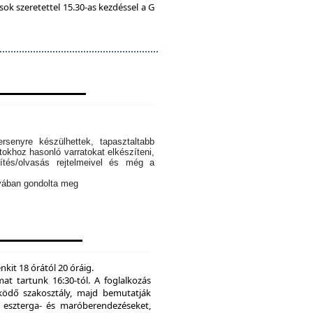
k szeretettel 15.30-as kezdéssel a G
rsenyre készülhettek, tapasztaltabb
tokhoz hasonló varratokat elkészíteni,
ítés/olvasás rejtelmeivel és még a
ányában gondolta meg
kit 18 órától 20 óráig.
mat tartunk 16:30-tól. A foglalkozás
ödő szakosztály, majd bemutatják
eszterga- és maróberendezéseket,