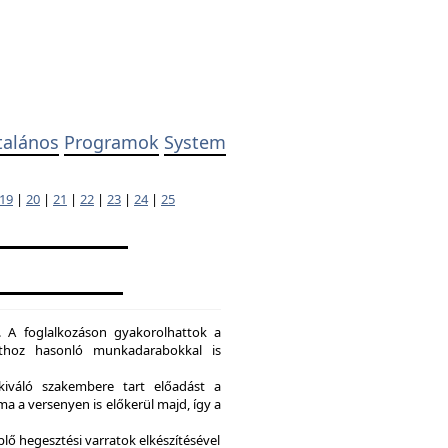
talános
Programok
System
19
|
20
|
21
|
22
|
23
|
24
|
25
. A foglalkozáson gyakorolhattok a
dathoz hasonló munkadarabokkal is
kiváló szakembere tart előadást a
a a versenyen is előkerül majd, így a
lő hegesztési varratok elkészítésével