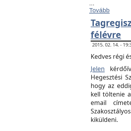
...
Tovább
Tagregi
félévre
2015. 02. 14. - 1
Kedves régi és
Jelen
kérdőív
Hegesztési Sz
hogy az eddi
kell töltenie
email címet
Szakosztályo
kiküldeni.