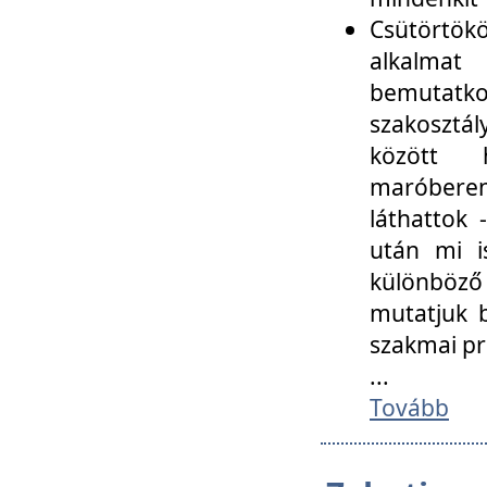
Csütörtökö
alkalmat
bemutatko
szakosztál
között
maróbere
láthattok
után mi i
különböző 
mutatjuk b
szakmai p
...
Tovább