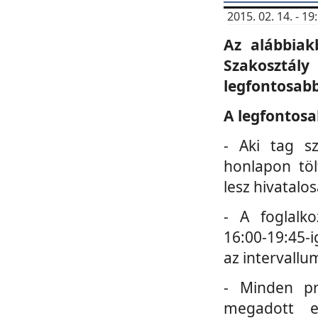
2015. 02. 14. - 
Az alábbiak
Szakosztá
legfontosabb
A legfontosa
- Aki tag s
honlapon töl
lesz hivatalo
- A foglalk
16:00-19:45-i
az intervallu
- Minden pr
megadott e