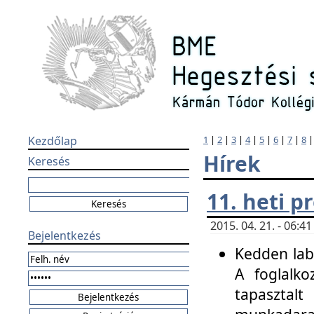
Kezdőlap
1
|
2
|
3
|
4
|
5
|
6
|
7
|
8
Hírek
Keresés
11. heti 
2015. 04. 21. - 06:
Bejelentkezés
Kedden labo
A foglalko
tapasztal