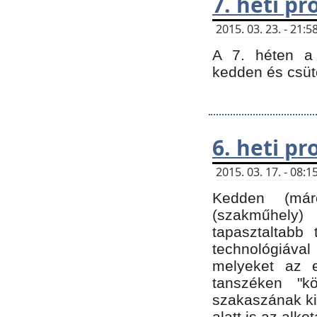
7. heti p
2015. 03. 23. - 21
A 7. héten a 
kedden és csüt
6. heti p
2015. 03. 17. - 08
Kedden (márc
(szakműhely)
tapasztaltabb 
technológiával
melyeket az e
tanszéken "k
szakaszának ki
alatt is az alko