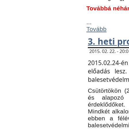
Továbbá néhá
...
Tovább
3. heti p
2015. 02. 22. - 20
2015.02.24-én
előadás lesz
balesetvédelmi
Csütörtökön (
és alapozó e
érdeklődőket.
Mindkét alkalo
ebben a félé
balesetvédelmi