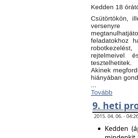
Kedden 18 órátó
Csütörtökön, i
versenyre k
megtanulhatj
feladatokhoz ha
robotkezelést
rejtelmeivel 
tesztelhetitek.
Akinek megfordu
hiányában gon
...
Tovább
9. heti p
2015. 04. 06. - 04
Kedden (áp
mindenkit 