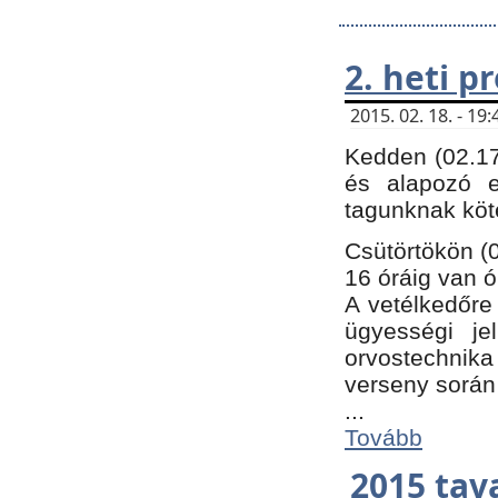
2. heti 
2015. 02. 18. - 1
Kedden (02.17
és alapozó e
tagunknak köt
Csütörtökön (0
16 óráig van ó
A vetélkedőre 
ügyességi je
orvostechnika 
verseny során
...
Tovább
2015 tav