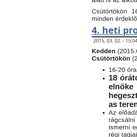
Csütörtökön 1
minden érdeklő
4. heti p
2015. 03. 02. - 15
Kedden
(2015.
Csütörtökön
(
16-20 óra
18 órát
elnöke
hegeszt
as ter
Az előad
rágcsálni
ismerni e
régi tagja