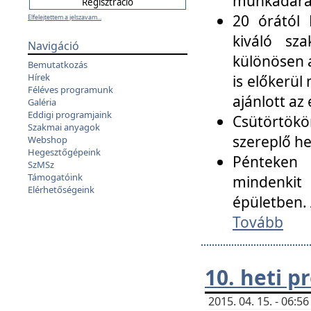
munkadarab
20 órától 
Elfelejtettem a jelszavam...
kiváló sz
Navigáció
különösen a
Bemutatkozás
Hírek
is előkerül
Féléves programunk
ajánlott az
Galéria
Eddigi programjaink
Csütörtökö
Szakmai anyagok
szereplő he
Webshop
Hegesztőgépeink
Pénteken 
SzMSz
Támogatóink
mindenkit
Elérhetőségeink
épületben. 
Tovább
10. heti 
2015. 04. 15. - 06: