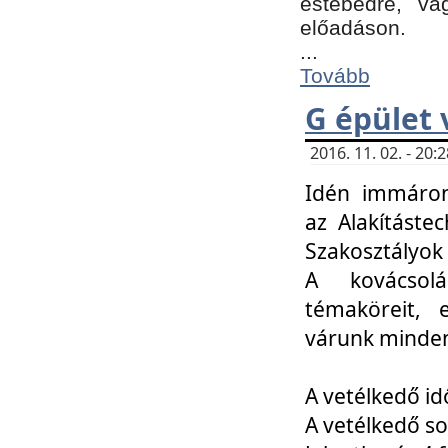
estebédre, va
előadáson.
...
Tovább
G épület 
2016. 11. 02. - 20
Idén immáro
az Alakításte
Szakosztályok
A kovácsolá
témaköreit, e
várunk minden
A vetélkedő id
A vetélkedő so