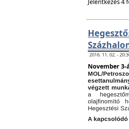
Jelentkezés 4 
Hegesz
Százhalo
2016. 11. 02. - 20
November 3-á
MOL/Petr
esettanulmá
végzett munká
a hegesztőm
olajfinomító 
Hegesztési Sz
A kapcsolódó