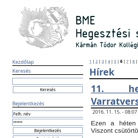
Kezdőlap
1
|
2
|
3
|
4
|
5
|
6
|
7
|
8
Hírek
Keresés
11. h
Varratver
Bejelentkezés
2016. 11. 15. - 08:
Ezen a héten 
Viszont csütört