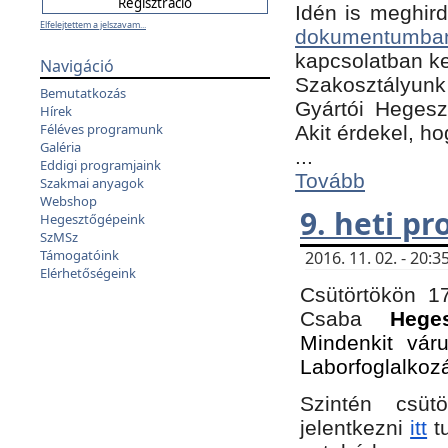
Idén is meghird
Elfelejtettem a jelszavam...
dokumentumba
kapcsolatban ke
Navigáció
Szakosztályunk 
Bemutatkozás
Gyártói Hegeszt
Hírek
Féléves programunk
Akit érdekel, h
Galéria
...
Eddigi programjaink
Tovább
Szakmai anyagok
Webshop
9. heti p
Hegesztőgépeink
SzMSz
Támogatóink
2016. 11. 02. - 20
Elérhetőségeink
Csütörtökön 17
Csaba
Hege
Mindenkit vár
Laborfoglalkoz
Szintén csüt
jelentkezni
itt
tu