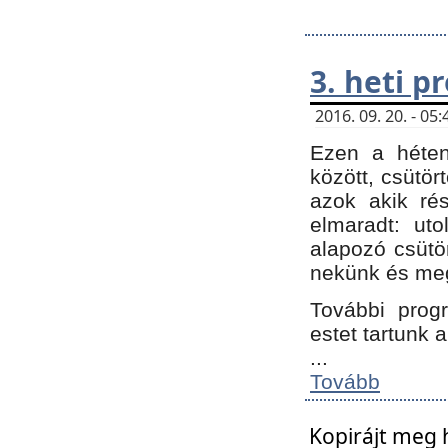
3. heti 
2016. 09. 20. - 0
Ezen a héte
között, csütör
azok akik ré
elmaradt: ut
alapozó csütör
nekünk és meg
További progr
estet tartunk 
...
Tovább
Kopirájt meg 