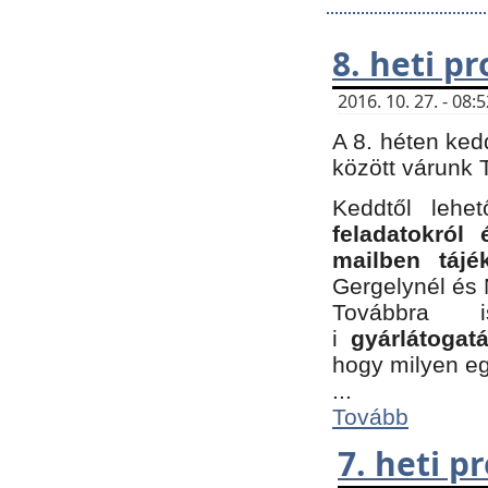
8. heti p
2016. 10. 27. - 08
A 8. héten ked
között várunk T
Keddtől leh
feladatokról
mailben tájé
Gergelynél és 
Továbbra 
i
gyárlátoga
hogy milyen e
...
Tovább
7. heti 