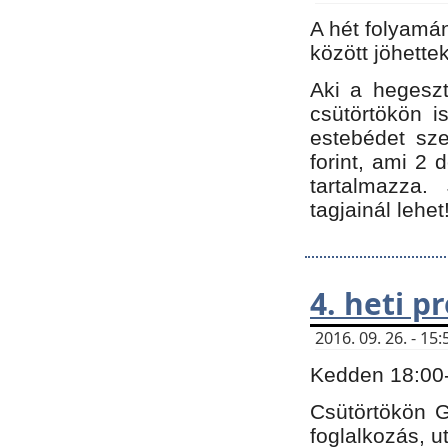
A hét folyamá
között jöhette
Aki a hegeszt
csütörtökön i
estebédet sze
forint, ami 2 
tartalmazza.
tagjainál lehet
4. heti 
2016. 09. 26. - 1
Kedden 18:00-t
Csütörtökön G
foglalkozás, ut