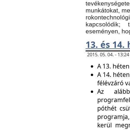
tevékenységet
munkátokat, me
rokontechnoló
kapcsolódik;
eseményen, hogy
13. és 14.
2015. 05. 04. - 13:
A 13. héten
A 14. héten
félévzáró v
Az alább
programfel
póthét csü
programja,
kerül meg