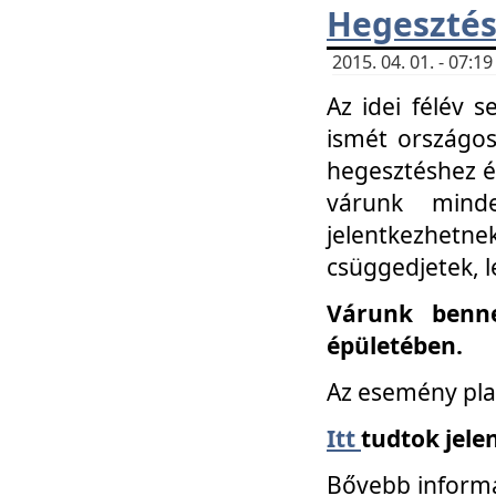
Hegesztés
2015. 04. 01. - 07:
Az idei félév 
ismét országos
hegesztéshez é
várunk mind
jelentkezhe
csüggedjetek, l
Várunk benne
épületében.
Az esemény pla
Itt
tudtok jele
Bővebb informá