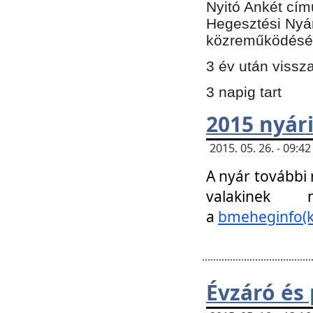
Nyitó Ankét cím
Hegesztési Nyá
közreműködésé
3 év után vissz
3 napig tart
2015 nyári
2015. 05. 26. - 09:
A nyár további
valakinek
a
bmeheginfo(k
Évzáró és