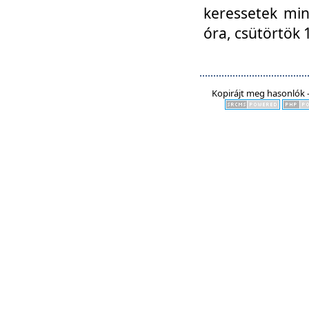
keressetek min
óra, csütörtök 
Kopirájt meg hasonlók -