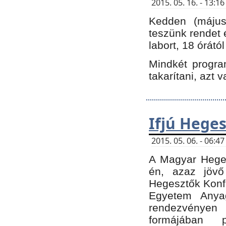
2015. 05. 16. - 13:
Kedden (május 
teszünk rendet 
labort, 18 órátó
Mindkét program
takarítani, azt 
Ifjú Hege
2015. 05. 06. - 06:
A Magyar Heges
én, azaz jövő
Hegesztők Konfe
Egyetem Anyag
rendezvén
formájában 