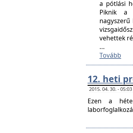
a pótlási h
Piknik a 
nagyszerű 
vizsgaidő
vehettek ré
...
Tovább
12. heti 
2015. 04. 30. - 05:
Ezen a héte
laborfoglalkozá