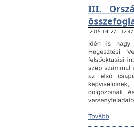
III. Orsz
összefogl
2015. 04. 27. - 12:
Idén is nagy 
Hegesztési Ve
felsőoktatási 
szép számmal a
az első csap
képviselőine
dolgozóinak é
versenyfeladato
...
Tovább