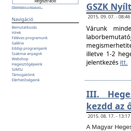
GSZK Nyíl
Elfelejtettem a jelszavam...
2015. 09. 07. - 08:
Navigáció
Várunk minde
Bemutatkozás
Hírek
laborbemutató
Féléves programunk
Galéria
megismerhetite
Eddigi programjaink
illetve 1-2 heg
Szakmai anyagok
Webshop
jelentkezés
itt.
Hegesztőgépeink
SzMSz
Támogatóink
Elérhetőségeink
III. Heg
kezdd az ő
2015. 08. 17. - 13:
A Magyar Hegesz