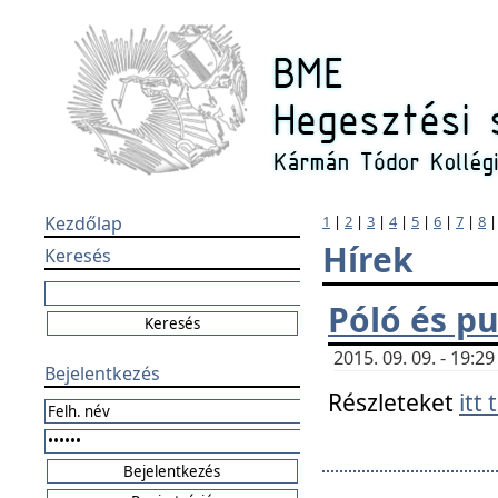
Kezdőlap
1
|
2
|
3
|
4
|
5
|
6
|
7
|
8
Hírek
Keresés
Póló és pu
2015. 09. 09. - 19:
Bejelentkezés
Részleteket
itt 