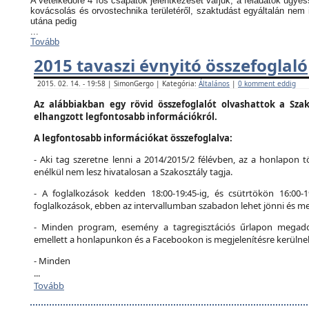
A vetélkedőre 4 fős csapatok jelentkezését várjuk, a feladatok ügyes
kovácsolás és orvostechnika területéről, szaktudást egyáltalán nem 
utána pedig
...
Tovább
2015 tavaszi évnyitó összefoglaló
2015. 02. 14. - 19:58 | SimonGergo | Kategória:
Általános
|
0 komment eddig
Az alábbiakban egy rövid összefoglalót olvashattok a Szak
elhangzott legfontosabb információkról.
A legfontosabb információkat összefoglalva:
- Aki tag szeretne lenni a 2014/2015/2 félévben, az a honlapon tö
enélkül nem lesz hivatalosan a Szakosztály tagja.
- A foglalkozások kedden 18:00-19:45-ig, és csütrtökön 16:00-
foglalkozások, ebben az intervallumban szabadon lehet jönni és me
- Minden program, esemény a tagregisztációs űrlapon megadot
emellett a honlapunkon és a Facebookon is megjelenítésre kerülne
- Minden
...
Tovább