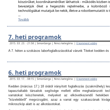
köszörűket, koordinátamérőket láthattok - működés közben is
bevezetjük őket a hegesztés rejtelmeibe, a különböző í
technológiákat mutatjuk be nekik, illetve a robotbemutatót i
...
Tovább
7. heti programok
2015. 03. 23. - 21:58 | SimonGergo | Nincs kategória. |
0 komment eddig
A 7. héten a szokásos laborfoglalkozásokkal várunk Titeket kedden és 
6. heti programok
2015. 03. 17. - 08:15 | SimonGergo | Nincs kategória. |
0 komment eddig
Kedden (március 17.) 18 órától irányított foglalkozás (szakműhely) les
tapasztaltabb társaitok segítsége mellett előre meghatározott tec
varratokat készítenetek, melyeket az elkövetkezendő hetekbe
"közelebbről" megvizsgálni, azaz a varrat egy szakaszának kivágo
mikroszkóp alatt is az alkotásotokat.