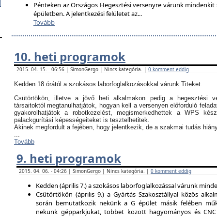
Pénteken az Országos Hegesztési versenyre várunk mindenkit so
épületben. A jelentkezési felületet az
...
Tovább
10. heti programok
2015. 04. 15. - 06:56 | SimonGergo | Nincs kategória. |
0 komment eddig
Kedden 18 órától a szokásos laborfoglalkozásokkal várunk Titeket.
Csütörtökön, illetve a jövő heti alkalmakon pedig a hegesztési ve
társaitoktól megtanulhatjátok, hogyan kell a versenyen előforduló felada
gyakorolhatjátok a robotkezelést, megismerkedhettek a WPS kész
palackgurítási képességeiteket is tesztelhetitek.
Akinek megfordult a fejében, hogy jelentkezik, de a szakmai tudás hi
...
Tovább
9. heti programok
2015. 04. 06. - 04:26 | SimonGergo | Nincs kategória. |
0 komment eddig
Kedden (április 7.) a szokásos laborfoglalkozással várunk minden
Csütörtökön (április 9.) a Gyártás Szakosztállyal közös alkal
során bemutatkozik nekünk a G épület másik felében műk
nekünk gépparkjukat, többet között hagyományos és CNC 