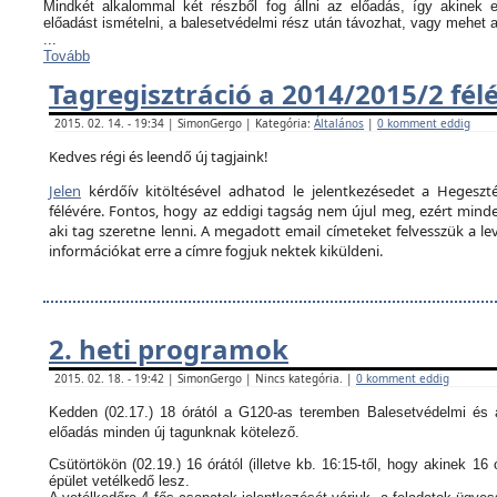
Mindkét alkalommal két részből fog állni az előadás, így akinek
előadást ismételni, a balesetvédelmi rész után távozhat, vagy mehet 
...
Tovább
Tagregisztráció a 2014/2015/2 fél
2015. 02. 14. - 19:34 | SimonGergo | Kategória:
Általános
|
0 komment eddig
Kedves régi és leendő új tagjaink!
Jelen
kérdőív kitöltésével adhatod le jelentkezésedet a Hegeszté
félévére. Fontos, hogy az eddigi tagság nem újul meg, ezért minden
aki tag szeretne lenni. A megadott email címeteket felvesszük a le
információkat erre a címre fogjuk nektek kiküldeni.
2. heti programok
2015. 02. 18. - 19:42 | SimonGergo | Nincs kategória. |
0 komment eddig
Kedden (02.17.) 18 órától a G120-as teremben Balesetvédelmi és a
előadás minden új tagunknak kötelező.
Csütörtökön (02.19.) 16 órától (illetve kb. 16:15-től, hogy akinek 16 
épület vetélkedő lesz.