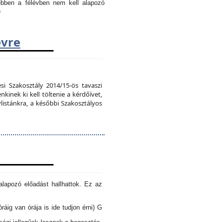
 ebben a félévben nem kell alapozó
a
évre
si Szakosztály 2014/15-ös tavaszi
kinek ki kell töltenie a kérdőívet,
vlistánkra, a későbbi Szakosztályos
lapozó előadást hallhattok. Ez az
óráig van órája is ide tudjon érni) G