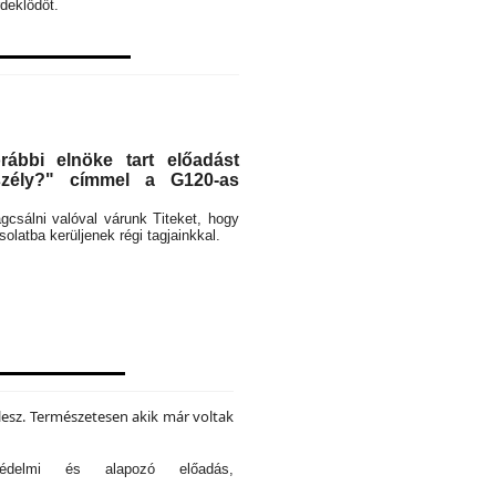
deklődőt.
ábbi elnöke tart előadást
eszély?" címmel a G120-as
rágcsálni valóval várunk Titeket, hogy
latba kerüljenek régi tagjainkkal.
lesz. Természetesen akik már voltak
tvédelmi és alapozó előadás,