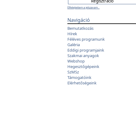
Elfelejtettem a jelszavam...
Navigáció
Bemutatkozás
Hírek
Féléves programunk
Galéria
Eddigi programjaink
Szakmai anyagok
Webshop
Hegesztőgépeink
SzMSz
Támogatóink
Elérhetőségeink