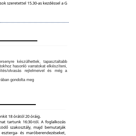
k szeretettel 15.30-as kezdéssel a G
rsenyre készülhettek, tapasztaltabb
tokhoz hasonló varratokat elkészíteni,
ítés/olvasás rejtelmeivel és még a
ányában gondolta meg
kit 18 órától 20 óráig.
mat tartunk 16:30-tól. A foglalkozás
ödő szakosztály, majd bemutatják
eszterga- és maróberendezéseket,