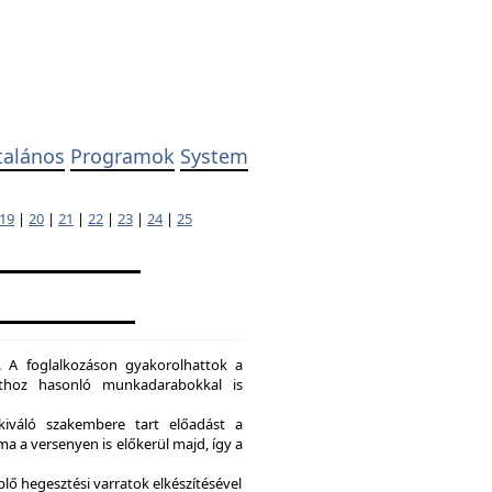
talános
Programok
System
19
|
20
|
21
|
22
|
23
|
24
|
25
. A foglalkozáson gyakorolhattok a
dathoz hasonló munkadarabokkal is
kiváló szakembere tart előadást a
a a versenyen is előkerül majd, így a
lő hegesztési varratok elkészítésével