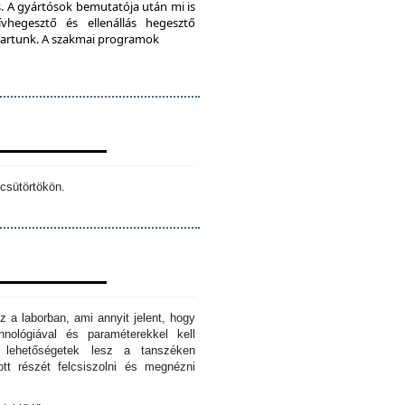
. A gyártósok bemutatója után mi is
vhegesztő és ellenállás hegesztő
s tartunk. A szakmai programok
csütörtökön.
z a laborban, ami annyit jelent, hogy
hnológiával és paraméterekkel kell
n lehetőségetek lesz a tanszéken
tt részét felcsiszolni és megnézni