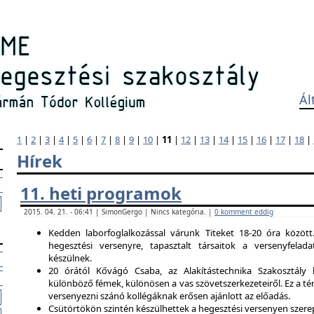
Ál
1
|
2
|
3
|
4
|
5
|
6
|
7
|
8
|
9
|
10
|
11
|
12
|
13
|
14
|
15
|
16
|
17
|
18
|
Hírek
11. heti programok
2015. 04. 21. - 06:41 | SimonGergo | Nincs kategória. |
0 komment eddig
Kedden laborfoglalkozással várunk Titeket 18-20 óra között
hegesztési versenyre, tapasztalt társaitok a versenyfela
készülnek.
20 órától Kővágó Csaba, az Alakítástechnika Szakosztály 
különböző fémek, különösen a vas szövetszerkezeteiről. Ez a tém
versenyezni szánó kollégáknak erősen ajánlott az előadás.
Csütörtökön szintén készülhettek a hegesztési versenyen szerep