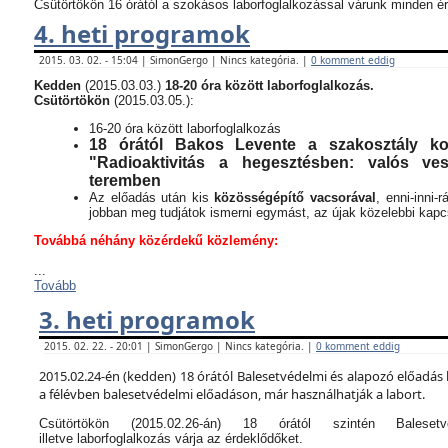
Csütörtökön 16 órától a szokásos laborfoglalkozással várunk minden ér
4. heti programok
2015. 03. 02. - 15:04 | SimonGergo | Nincs kategória. |
0 komment eddig
Kedden
(2015.03.03.)
18-20 óra között laborfoglalkozás.
Csütörtökön
(2015.03.05.):
16-20 óra között laborfoglalkozás
18 órától Bakos Levente a szakosztály kor
"Radioaktivitás a hegesztésben: valós v
teremben
Az előadás után kis
közösségépítő vacsorával
, enni-inni-
jobban meg tudjátok ismerni egymást, az újak közelebbi kapcso
Továbbá néhány közérdekű közlemény:
...
Tovább
3. heti programok
2015. 02. 22. - 20:01 | SimonGergo | Nincs kategória. |
0 komment eddig
2015.02.24-én (kedden) 18 órától Balesetvédelmi és alapozó előadás 
a félévben balesetvédelmi előadáson, már használhatják a labort.
Csütörtökön (2015.02.26-án) 18 órától szintén Balese
illetve laborfoglalkozás várja az érdeklődőket.