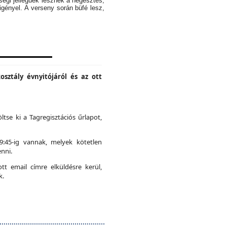
ségi jellegűek lesznek a hegesztés,
igényel. A verseny során büfé lesz,
osztály évnyitójáról és az ott
ltse ki a Tagregisztációs űrlapot,
19:45-ig vannak, melyek kötetlen
nni.
t email címre elküldésre kerül,
k.