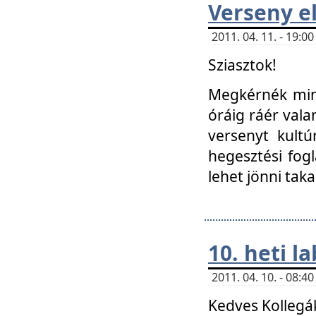
Verseny el
2011. 04. 11. - 19:
Sziasztok!
Megkérnék mind
óráig ráér vala
versenyt kultú
hegesztési fog
lehet jönni taka
10. heti l
2011. 04. 10. - 08:
Kedves Kollegá