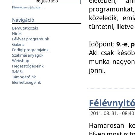
életében, a
programunkat, a
Elfelejtettem a jelszavam...
közeledik, em
Navigáció
tüntetni, illetve
Bemutatkozás
Hírek
Féléves programunk
Időpont:
9.-e, 
Galéria
Eddigi programjaink
Aki csak későb
Szakmai anyagok
munka nagyon 
Webshop
Hegesztőgépeink
jönni.
SzMSz
Támogatóink
Elérhetőségeink
Félévnyit
2011. 08. 31. - 08:
Hamarosan ke
híven most is f