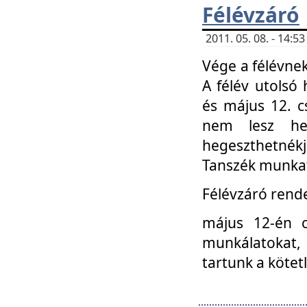
Félévzáró
2011. 05. 08. - 14:
Vége a félévnek
A félév utolsó 
és május 12. c
nem lesz heg
hegeszthetnék
Tanszék munkat
Félévzáró rend
május 12-én c
munkálatokat, 
tartunk a kötet