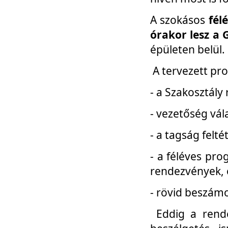
A szokásos
fél
órakor lesz a 
épületen belül.
A tervezett pr
- a Szakosztály
- vezetőség vál
- a tagság felt
- a féléves pro
rendezvények, 
- rövid beszámo
Eddig a rende