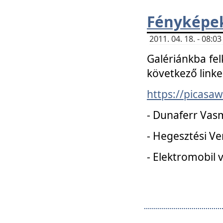
Fényképe
2011. 04. 18. - 08:
Galériánkba fel
következő linke
https://picas
- Dunaferr Vas
- Hegesztési V
- Elektromobil 