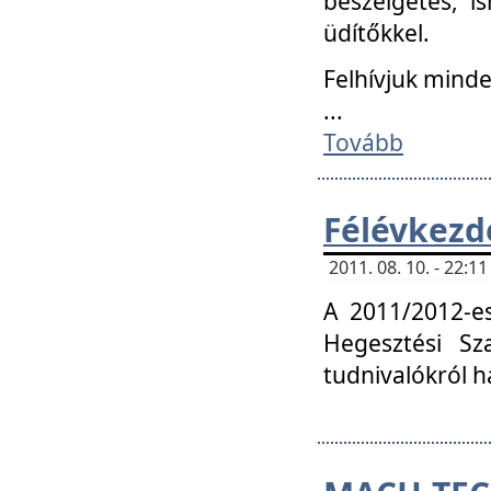
beszélgetés, i
üdítőkkel.
Felhívjuk mind
...
Tovább
Félévkezd
2011. 08. 10. - 22:
A 2011/2012-e
Hegesztési Sza
tudnivalókról 