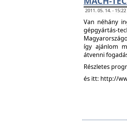
MACH-TECH
2011. 05. 14. - 15:
Van néhány in
gépgyártás-tech
Magyarországon
így ajánlom m
átvenni fogadá
Részletes progr
és itt: http:/