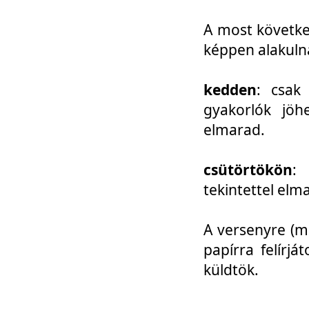
A most követke
képpen alakuln
kedden
: csak
gyakorlók jöh
elmarad.
csütörtökön
: 
tekintettel elm
A versenyre (mo
papírra felírj
küldtök.