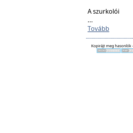
A szurkolói
...
Tovább
Kopirájt meg hasonlók -