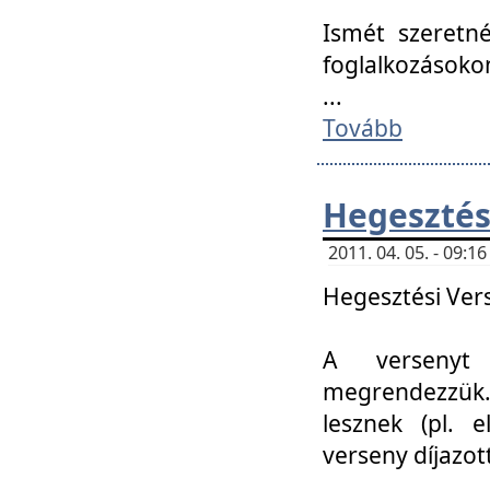
Ismét szeretné
foglalkozásoko
...
Tovább
Hegesztés
2011. 04. 05. - 09:
Hegesztési Verse
A versenyt 
megrendezzük.
lesznek (pl. e
verseny díjazo