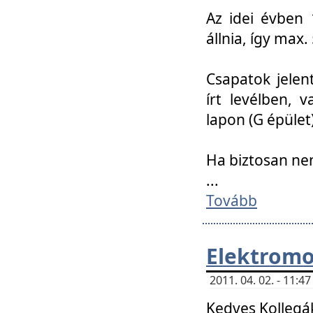
Az idei évben 
állnia, így max
Csapatok jele
írt levélben, 
lapon (G épület)
Ha biztosan ne
...
Tovább
Elektromo
2011. 04. 02. - 11:
Kedves Kollegá