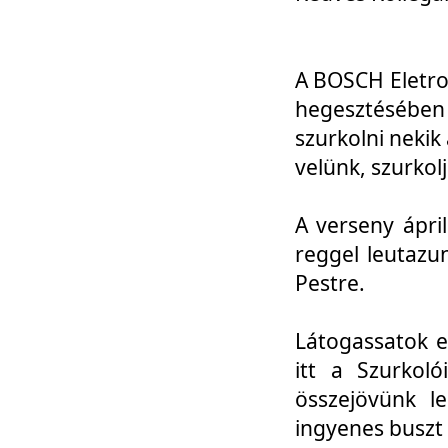
A BOSCH Eletro
hegesztésébe
szurkolni nekik
velünk, szurkol
A verseny ápri
reggel leutazu
Pestre.
Látogassatok e
itt a Szurkoló
összejövünk l
ingyenes buszt