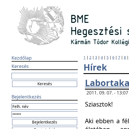
Kezdőlap
1
|
2
|
3
|
4
|
5
|
6
|
7
|
8
Hírek
Keresés
Labortaka
2011. 09. 07. - 13:
Bejelentkezés
Sziasztok!
Aki ebben a fél