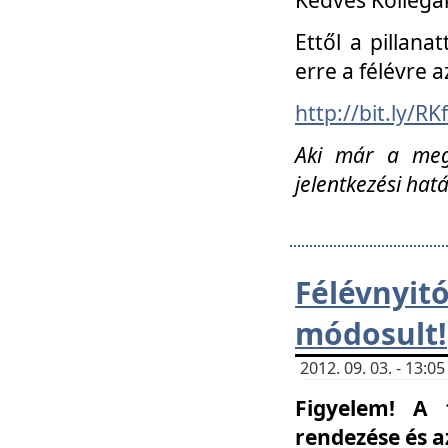
Ettől a pillana
erre a félévre a
http://bit.ly/RK
Aki már a megn
jelentkezési hat
Félévnyi
módosult!
2012. 09. 03. - 13:
Figyelem! A 
rendezése és 