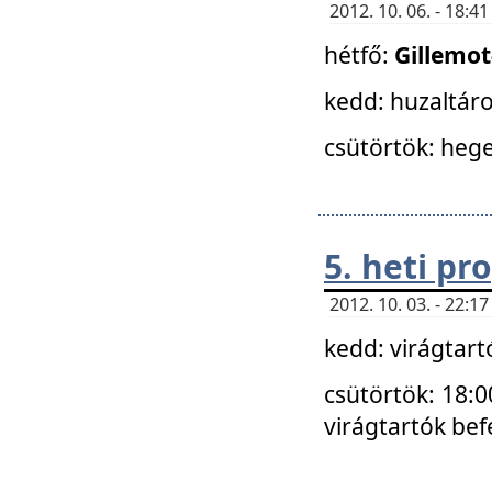
2012. 10. 06. - 18:
hétfő:
Gillemo
kedd: huzaltáro
csütörtök: hege
5. heti p
2012. 10. 03. - 22:
kedd: virágtar
csütörtök: 18:0
virágtartók bef