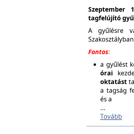
Szeptember 1
tagfelújító gy
A gyűlésre v
Szakosztályban
Fontos
:
a gyűlést 
órai
kezde
oktatást
t
a tagság f
és a
...
Tovább