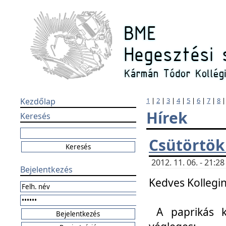
Kezdőlap
1
|
2
|
3
|
4
|
5
|
6
|
7
|
8
Hírek
Keresés
Csütörtök
2012. 11. 06. - 21:
Bejelentkezés
Kedves Kollegin
A paprikás k