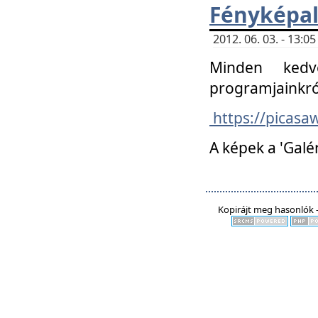
Fényképa
2012. 06. 03. - 13:
Minden kedv
programjainkró
https://picas
A képek a 'Galé
Kopirájt meg hasonlók -