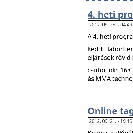
4. heti p
2012. 09. 25. - 04:
A 4. heti prog
kedd: laborbe
eljárások rövid
csütörtök: 16:
és MMA technoló
Online ta
2012. 09. 21. - 19:
Kedves Kollégá