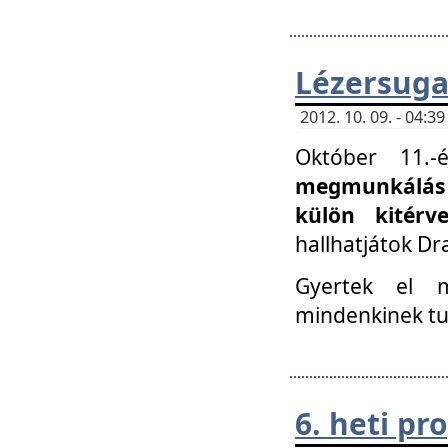
Lézersuga
2012. 10. 09. - 04:
Október 11.
megmunkálás 
külön kitér
hallhatjátok D
Gyertek el 
mindenkinek tu
6. heti p