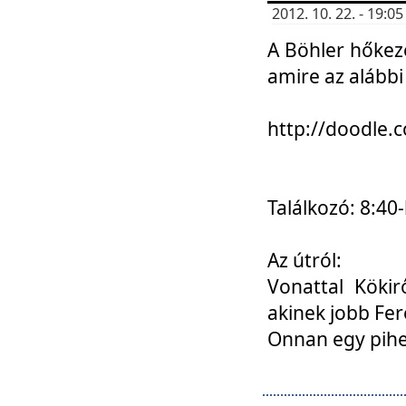
2012. 10. 22. - 19:
A Böhler hőkez
amire az alábbi
http://doodle
Találkozó: 8:40-
Az útról:
Vonattal Kökir
akinek jobb Fer
Onnan egy pihen