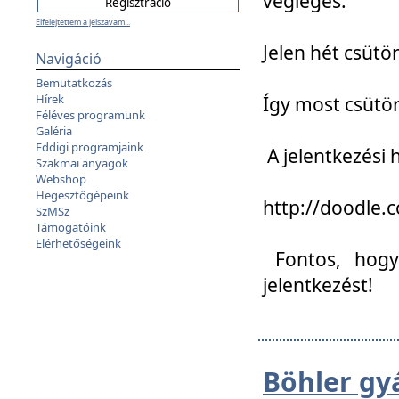
végleges:
Elfelejtettem a jelszavam...
Jelen hét csütör
Navigáció
Bemutatkozás
Hírek
Így most csütö
Féléves programunk
Galéria
Eddigi programjaink
A jelentkezési h
Szakmai anyagok
Webshop
Hegesztőgépeink
http://doodle
SzMSz
Támogatóink
Elérhetőségeink
Fontos, hogy 
jelentkezést!
Böhler gy