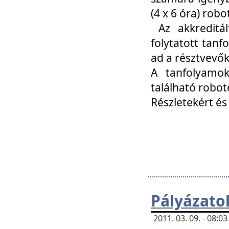
(4 x 6 óra) ro
Az akkreditál
folytatott tan
ad a résztvevő
A tanfolyamok
található robot
Részletekért és
Pályázato
2011. 03. 09. - 08: