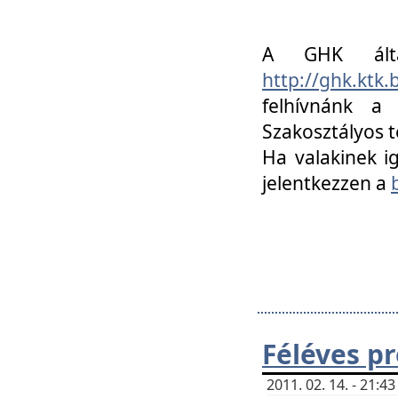
A GHK álta
http://ghk.ktk
felhívnánk a
Szakosztályos t
Ha valakinek i
jelentkezzen a
Féléves p
2011. 02. 14. - 21: