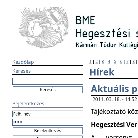
Kezdőlap
1
|
2
|
3
|
4
|
5
|
6
|
7
|
8
Hírek
Keresés
Aktuális 
2011. 03. 18. - 14:
Bejelentkezés
Tájékoztató kö
Hegesztési Vers
A versenyt 