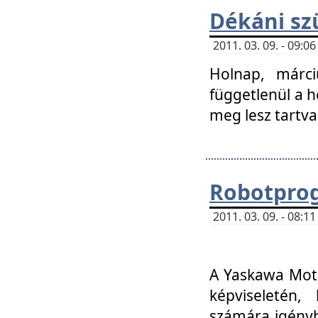
Dékáni sz
2011. 03. 09. - 09:
Holnap, márci
függetlenül a h
meg lesz tartva
Robotpro
2011. 03. 09. - 08:
A Yaskawa Moto
képviseletén, 
számára igényb