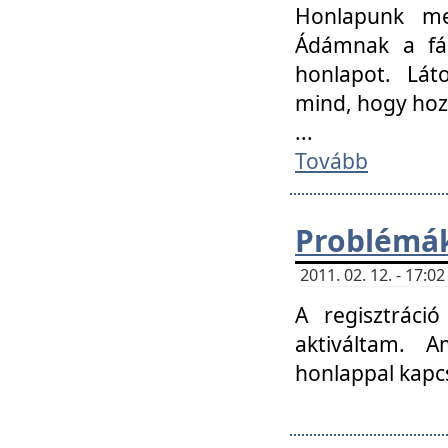
Honlapunk me
Ádámnak a fár
honlapot. Lát
mind, hogy hoz
...
Tovább
Problémák
2011. 02. 12. - 17:
A regisztráci
aktiváltam. 
honlappal kapcs