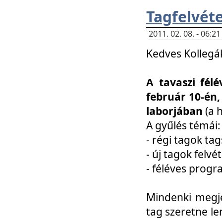
Tagfelvéte
2011. 02. 08. - 06:
Kedves Kollegá
A tavaszi fél
február 10-én,
laborjában
(a 
A gyűlés témái:
- régi tagok t
- új tagok felvé
- féléves prog
Mindenki megje
tag szeretne le