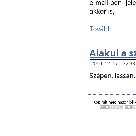
e-mail-ben jel
akkor is,
...
Tovább
Alakul a s
2010. 12. 17. - 22:
Szépen, lassan..
Kopirájt meg hasonlók -