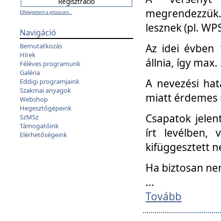
megrendezzük.
Elfelejtettem a jelszavam...
lesznek (pl. WPS
Navigáció
Az idei évben 
Bemutatkozás
Hírek
állnia, így max
Féléves programunk
Galéria
A nevezési hat
Eddigi programjaink
Szakmai anyagok
miatt érdemes 
Webshop
Hegesztőgépeink
Csapatok jele
SzMSz
Támogatóink
írt levélben,
Elérhetőségeink
kifüggesztett n
Ha biztosan ne
...
Tovább