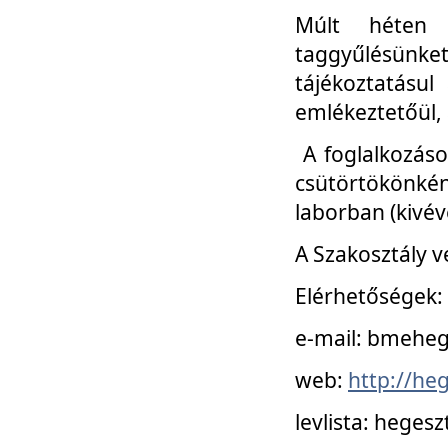
Múlt héten 
taggyűlésünke
tájékoztatásul
emlékeztetőül, a
A foglalkozáso
csütörtökönké
laborban (kivév
A Szakosztály v
Elérhetőségek:
e-mail: bmehe
web:
http://he
levlista: hege