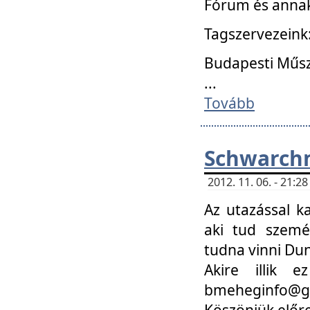
Fórum és annak
Tagszervezeink
Budapesti Műs
...
Tovább
Schwarchm
2012. 11. 06. - 21:
Az utazással k
aki tud szemé
tudna vinni Du
Akire illik 
bmeheginfo@gma
Köszönjük előre