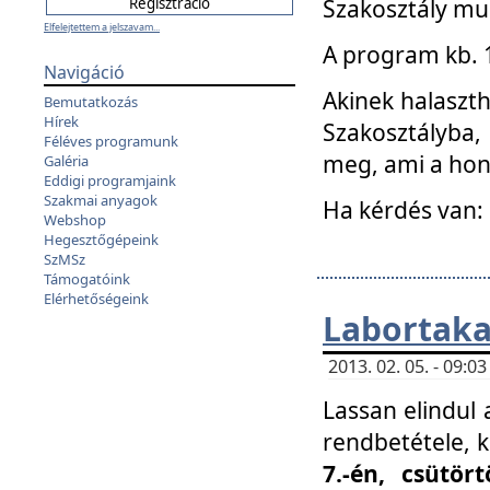
Szakosztály mu
Elfelejtettem a jelszavam...
A program kb. 1 
Navigáció
Akinek halaszth
Bemutatkozás
Hírek
Szakosztályba,
Féléves programunk
meg, ami a hon
Galéria
Eddigi programjaink
Szakmai anyagok
Ha kérdés van:
Webshop
Hegesztőgépeink
SzMSz
Támogatóink
Elérhetőségeink
Labortaka
2013. 02. 05. - 09:
Lassan elindul a
rendbetétele, k
7.-én, csütör