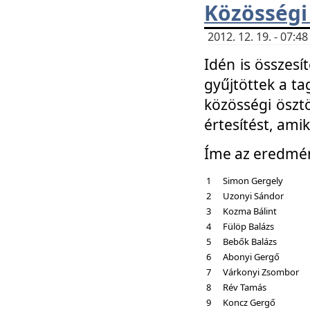
Közösségi
2012. 12. 19. - 07:
Idén is összesí
gyűjtöttek a ta
közösségi ösztö
értesítést, amik
Íme az eredmé
1
Simon Gergely
2
Uzonyi Sándor
3
Kozma Bálint
4
Fülöp Balázs
5
Bebők Balázs
6
Abonyi Gergő
7
Várkonyi Zsombor
8
Rév Tamás
9
Koncz Gergő