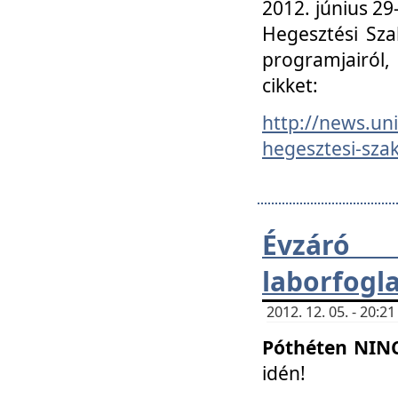
2012. június 2
Hegesztési Sza
programjairól,
cikket:
http://news.un
hegesztesi-szak
Évzáró 
laborfogl
2012. 12. 05. - 20:
Póthéten NIN
idén!