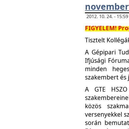
november 
2012. 10. 24. - 15:
FIGYELEM! Pro
Tisztelt Kollégá
A Gépipari Tu
Ifjúsági Fóru
minden heges
szakembert és 
A GTE HSZO I
szakembereinek
közös szakmai
versenyekkel sz
során bemutatk