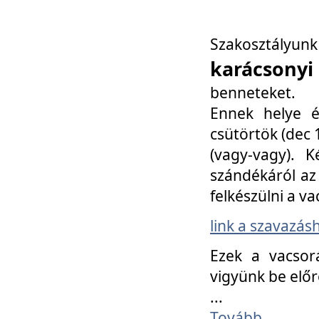
Szakosztály
karácsonyi
benneteket.
Ennek helye é
csütörtök (dec 1
(vagy-vagy). K
szándékáról az 
felkészülni a va
link a szavazás
Ezek a vacsor
vigyünk be előr
...
Tovább