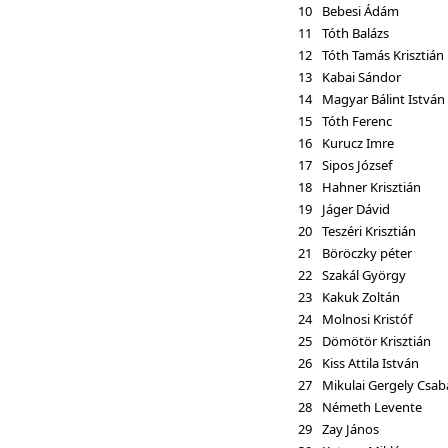
10
Bebesi Ádám
11
Tóth Balázs
12
Tóth Tamás Krisztián
13
Kabai Sándor
14
Magyar Bálint István
15
Tóth Ferenc
16
Kurucz Imre
17
Sipos József
18
Hahner Krisztián
19
Jáger Dávid
20
Teszéri Krisztián
21
Böröczky péter
22
Szakál György
23
Kakuk Zoltán
24
Molnosi Kristóf
25
Dömötör Krisztián
26
Kiss Attila István
27
Mikulai Gergely Csab
28
Németh Levente
29
Zay János