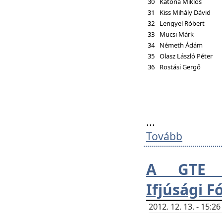
30
Katona Miklós
31
Kiss Mihály Dávid
32
Lengyel Róbert
33
Mucsi Márk
34
Németh Ádám
35
Olasz László Péter
36
Rostási Gergő
...
Tovább
A GTE H
Ifjúsági 
2012. 12. 13. - 15: