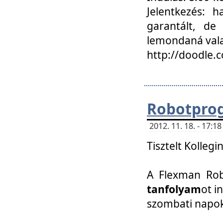
Jelentkezés: h
garantált, de
lemondaná vala
http://doodle.
Robotpro
2012. 11. 18. - 17:
Tisztelt Kollegi
A Flexman Robo
tanfolyam
ot i
szombati napo