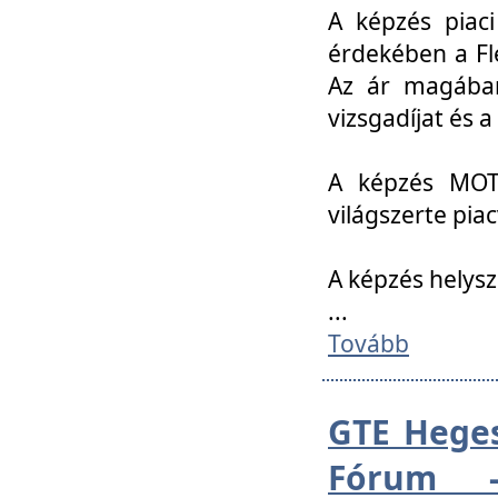
A képzés piac
érdekében a Fl
Az ár magában 
vizsgadíjat és a
A képzés MOT
világszerte pia
A képzés helys
...
Tovább
GTE Heges
Fórum -