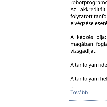
robotprogramoz
Az akkreditál
folytatott tan
elvégzése eset
A képzés díja
magában foglal
vizsgadíjat.
A tanfolyam ide
A tanfolyam he
...
Tovább