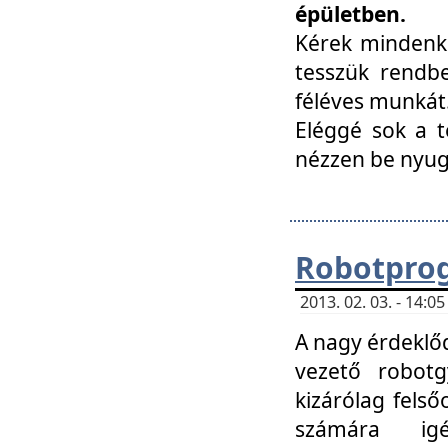
épületben.
Kérek mindenki
tesszük rendbe
féléves munkát
Eléggé sok a te
nézzen be nyu
Robotprog
2013. 02. 03. - 14:
A nagy érdeklőd
vezető robotg
kizárólag felső
számára ig