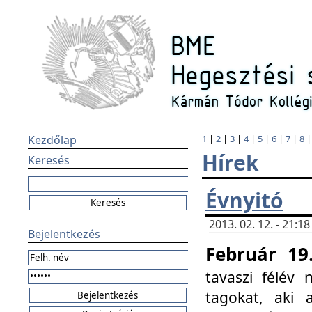
Kezdőlap
1
|
2
|
3
|
4
|
5
|
6
|
7
|
8
Hírek
Keresés
Évnyitó
2013. 02. 12. - 21:
Bejelentkezés
Február 19
tavaszi félév
tagokat, aki 