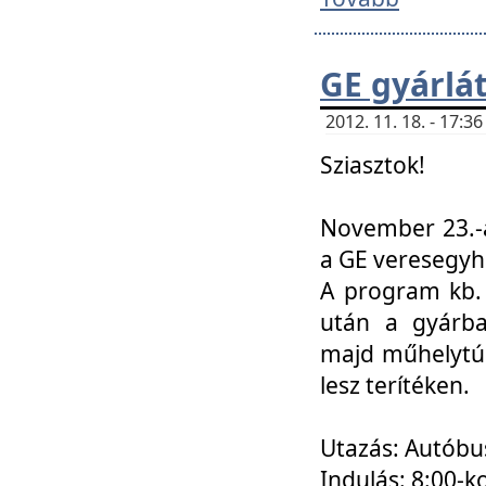
GE gyárlá
2012. 11. 18. - 17:
Sziasztok!
November 23.-á
a GE veresegyh
A program kb. 
után a gyárba
majd műhelytúr
lesz terítéken.
Utazás: Autóbu
Indulás: 8:00-k