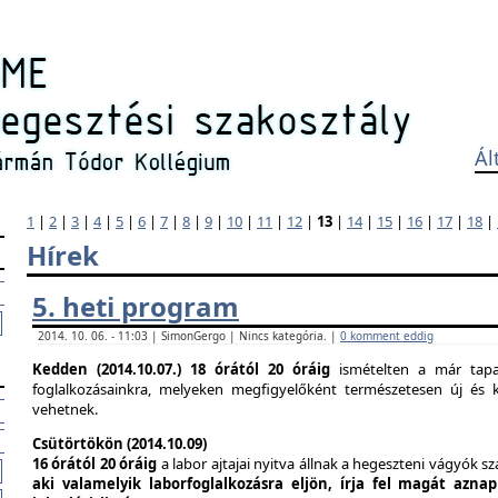
Ál
1
|
2
|
3
|
4
|
5
|
6
|
7
|
8
|
9
|
10
|
11
|
12
|
13
|
14
|
15
|
16
|
17
|
18
|
Hírek
5. heti program
2014. 10. 06. - 11:03 | SimonGergo | Nincs kategória. |
0 komment eddig
Kedden (2014.10.07.)
18 órától 20 óráig
ismételten a már tapas
foglalkozásainkra, melyeken megfigyelőként természetesen új és k
vehetnek.
Csütörtökön (2014.10.09)
16 órától 20 óráig
a labor ajtajai nyitva állnak a hegeszteni vágyók s
aki valamelyik laborfoglalkozásra eljön, írja fel magát azna