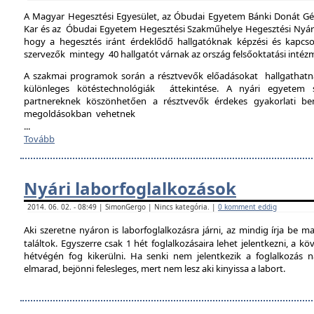
A Magyar Hegesztési Egyesület, az Óbudai Egyetem Bánki Donát Gé
Kar és az Óbudai Egyetem Hegesztési Szakműhelye Hegesztési Nyári 
hogy a hegesztés iránt érdeklődő hallgatóknak képzési és kapcso
szervezők mintegy 40 hallgatót várnak az ország felsőoktatási intéz
A szakmai programok során a résztvevők előadásokat hallgathat
különleges kötéstechnológiák áttekintése. A nyári egyetem 
partnereknek köszönhetően a résztvevők érdekes gyakorlati b
megoldásokban vehetnek
...
Tovább
Nyári laborfoglalkozások
2014. 06. 02. - 08:49 | SimonGergo | Nincs kategória. |
0 komment eddig
Aki szeretne nyáron is laborfoglalkozásra járni, az mindig írja be m
találtok. Egyszerre csak 1 hét foglalkozásaira lehet jelentkezni, a k
hétvégén fog kikerülni. Ha senki nem jelentkezik a foglalkozás na
elmarad, bejönni felesleges, mert nem lesz aki kinyissa a labort.