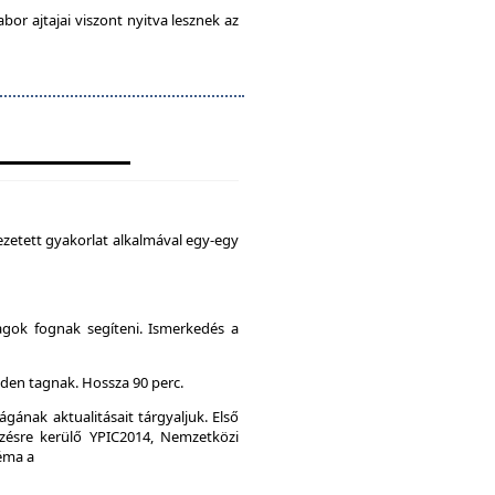
abor ajtajai viszont nyitva lesznek az
zetett gyakorlat alkalmával egy-egy
agok fognak segíteni. Ismerkedés a
den tagnak. Hossza 90 perc.
gának aktualitásait tárgyaljuk. Első
ésre kerülő YPIC2014, Nemzetközi
Téma a