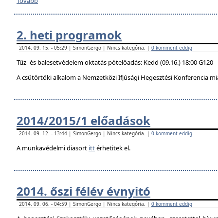
Tovább
2. heti programok
2014. 09. 15. - 05:29 | SimonGergo | Nincs kategória. |
0 komment eddig
Tűz- és balesetvédelem oktatás pótelőadás: Kedd (09.16.) 18:00 G120
A csütörtöki alkalom a Nemzetközi Ifjúsági Hegesztési Konferencia mi
2014/2015/1 előadások
2014. 09. 12. - 13:44 | SimonGergo | Nincs kategória. |
0 komment eddig
A munkavédelmi diasort
itt
érhetitek el.
2014. őszi félév évnyitó
2014. 09. 06. - 04:59 | SimonGergo | Nincs kategória. |
0 komment eddig