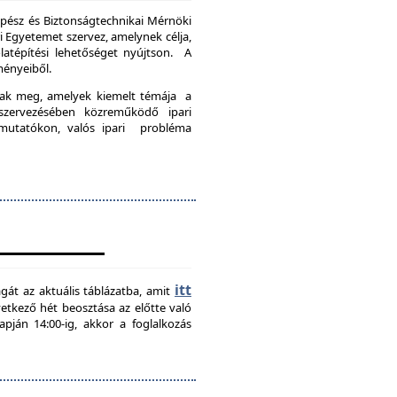
pész és Biztonságtechnikai Mérnöki
Egyetemet szervez, amelynek célja,
latépítési lehetőséget nyújtson. A
ményeiből.
nak meg, amelyek kiemelt témája a
szervezésében közreműködő ipari
emutatókon, valós ipari probléma
itt
agát az aktuális táblázatba, amit
övetkező hét beosztása az előtte való
pján 14:00-ig, akkor a foglalkozás