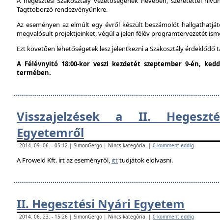
A hegesztési Szakosztály vezetőségének nevében, szeretettel hív
Tagttoborzó rendezvényünkre.
Az eseményen az elmúlt egy évről készült beszámolót hallgathatjáto
megvalósult projektjeinket, végül a jelen félév programtervezetét ism
Ezt követően lehetőségetek lesz jelentkezni a Szakosztály érdeklődő 
A Félévnyitó 18:00-kor veszi kezdetét szeptember 9-én, ke
termében.
Visszajelzések a II. Hegeszt
Egyetemről
2014. 09. 06. - 05:12 | SimonGergo | Nincs kategória. |
0 komment eddig
A Froweld Kft. írt az eseményről,
itt
tudjátok elolvasni.
II. Hegesztési Nyári Egyetem
2014. 06. 23. - 15:26 | SimonGergo | Nincs kategória. |
0 komment eddig