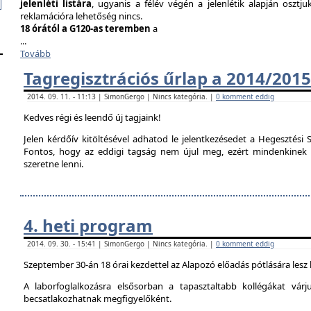
jelenléti listára
, ugyanis a félév végén a jelenlétik alapján osztju
reklamációra lehetőség nincs.
18 órától a G120-as teremben
a
...
Tovább
Tagregisztrációs űrlap a 2014/2015
2014. 09. 11. - 11:13 | SimonGergo | Nincs kategória. |
0 komment eddig
Kedves régi és leendő új tagjaink!
Jelen kérdőív kitöltésével adhatod le jelentkezésedet a Hegesztési S
Fontos, hogy az eddigi tagság nem újul meg, ezért mindenkinek ki 
szeretne lenni.
4. heti program
2014. 09. 30. - 15:41 | SimonGergo | Nincs kategória. |
0 komment eddig
Szeptember 30-án 18 órai kezdettel az Alapozó előadás pótlására lesz
A laborfoglalkozásra elsősorban a tapasztaltabb kollégákat vár
becsatlakozhatnak megfigyelőként.