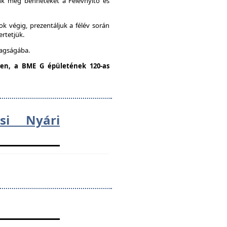
unk meg benneteket a Félévnyitó és
k végig, prezentáljuk a félév során
ertetjük.
tagságába.
dden, a BME G épületének 120-as
ési Nyári