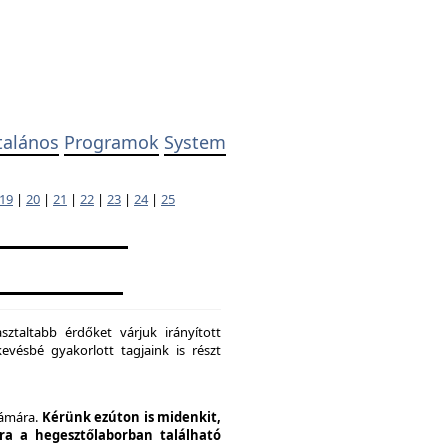
talános
Programok
System
19
|
20
|
21
|
22
|
23
|
24
|
25
ztaltabb érdőket várjuk irányított
evésbé gyakorlott tagjaink is részt
zámára.
Kérünk ezúton is midenkit,
pra a hegesztőlaborban található