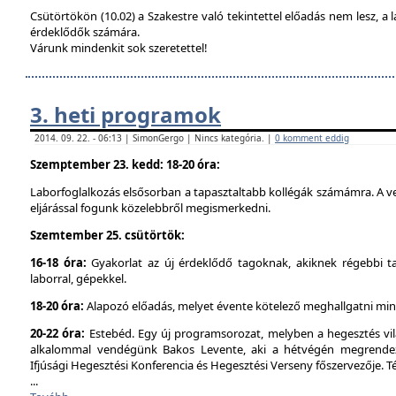
Csütörtökön (10.02) a Szakestre való tekintettel előadás nem lesz, a l
érdeklődők számára.
Várunk mindenkit sok szeretettel!
3. heti programok
2014. 09. 22. - 06:13 | SimonGergo | Nincs kategória. |
0 komment eddig
Szemptember 23. kedd: 18-20 óra:
Laborfoglalkozás elsősorban a tapasztaltabb kollégák számámra. A ve
eljárással fogunk közelebbről megismerkedni.
Szemtember 25. csütörtök:
16-18 óra:
Gyakorlat az új érdeklődő tagoknak, akiknek régebbi t
laborral, gépekkel.
18-20 óra:
Alapozó előadás, melyet évente kötelező meghallgatni min
20-22 óra:
Estebéd. Egy új programsorozat, melyben a hegesztés vilá
alkalommal vendégünk Bakos Levente, aki a hétvégén megrendez
Ifjúsági Hegesztési Konferencia és Hegesztési Verseny főszervezője. 
...