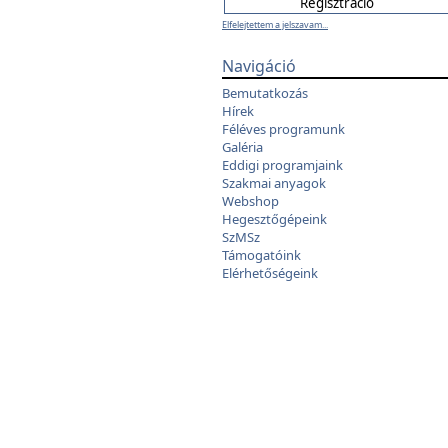
Elfelejtettem a jelszavam...
Navigáció
Bemutatkozás
Hírek
Féléves programunk
Galéria
Eddigi programjaink
Szakmai anyagok
Webshop
Hegesztőgépeink
SzMSz
Támogatóink
Elérhetőségeink