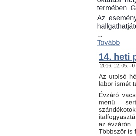
termében. G
Az eseménye
hallgathatjá
...
Tovább
14. heti
2016. 12. 05. - 
Az utolsó h
labor ismét 
Évzáró vacs
menü sert
szándékoto
italfogyaszt
az évzárón.
Többször is 