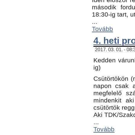
második fordu
18:30-ig tart,
...
Tovább
4. heti p
2017. 03. 01. - 08
Kedden várunk
ig)
Csütörtökön (
napon csak a
megfelelő sz
mindenkit ak
csütörtök regg
Aki TDK/Szak
...
Tovább