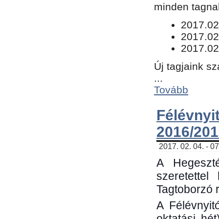
minden tagnak
​2017.02
2017.02
2017.02
Új tagjaink s
...
Tovább
Félévn
2016/201
2017. 02. 04. - 0
A Hegeszté
szeretette
Tagtoborzó 
A Félévnyit
oktatási hé