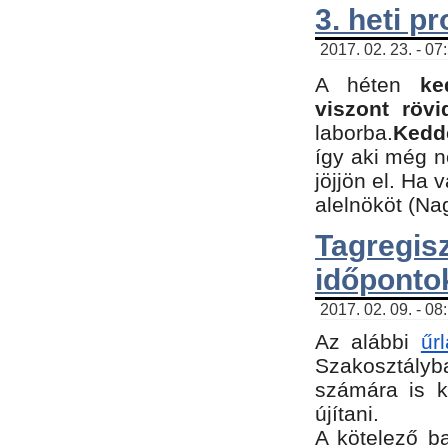
3. heti p
2017. 02. 23. - 07
A héten
ke
viszont rövi
laborba.
Kedde
így aki még 
jöjjön el. Ha 
alelnököt (Na
Tagreg
időponto
2017. 02. 09. - 08
Az alábbi
űr
Szakosztályba
számára is k
újítani.
​A kötelező b