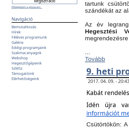
tartunk csütört
Elfelejtettem a jelszavam...
szándékát az a
Navigáció
Az év legran
Bemutatkozás
Hegesztési V
Hírek
Féléves programunk
megrendezésre 
Galéria
Eddigi programjaink
...
Szakmai anyagok
Webshop
Tovább
Hegesztőgépeink
9. heti p
SzMSz
Támogatóink
Elérhetőségeink
2017. 04. 09. - 20
Kabát rendelés
Idén újra va
információt meg
Csütörtökön:
A