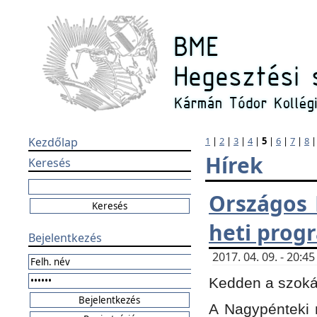
Kezdőlap
1
|
2
|
3
|
4
|
5
|
6
|
7
|
8
Hírek
Keresés
Országos 
heti prog
Bejelentkezés
2017. 04. 09. - 20:
Kedden a szokás
A Nagypénteki m