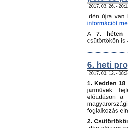
2017. 03. 26. - 20:
Idén újra van
információt meg
A
7. héten
csütörtökön is 
6. heti p
2017. 03. 12. - 08:
1. Kedden 18 
járművek fe
előadáson a 
magyarország
foglalkozás el
2. Csütörtökö
Idén először 