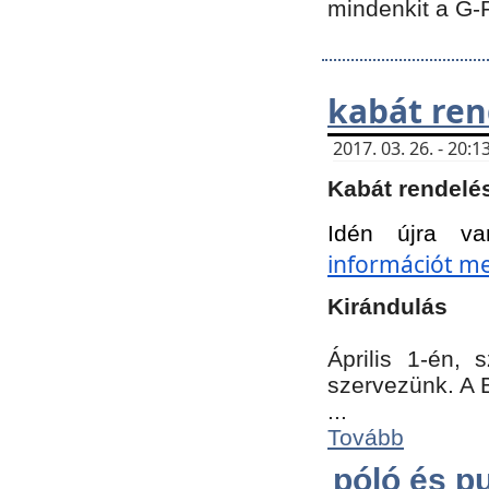
mindenkit a G-
kabát ren
2017. 03. 26. - 20
Kabát rendelé
Idén újra va
információt meg
Kirándulás
Április 1-én,
szervezünk. A 
...
Tovább
póló és pu