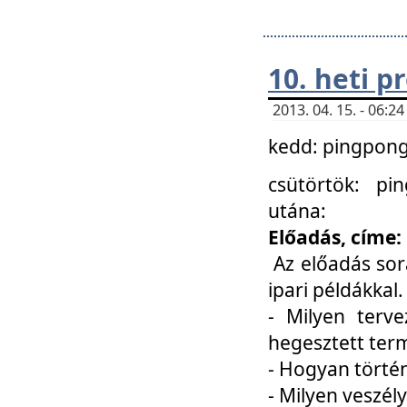
10. heti 
2013. 04. 15. - 06:
kedd: pingpong 
csütörtök: pi
utána:
Előadás, címe:
Az előadás sor
ipari példákkal
- Milyen terve
hegesztett ter
- Hogyan törté
- Milyen veszély