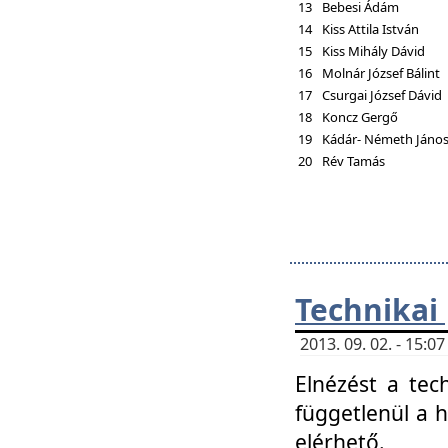
13
Bebesi Ádám
14
Kiss Attila István
15
Kiss Mihály Dávid
16
Molnár József Bálint
17
Csurgai József Dávid
18
Koncz Gergő
19
Kádár- Németh Jáno
20
Rév Tamás
Technikai
2013. 09. 02. - 15:
Elnézést a tec
függetlenül a 
elérhető.