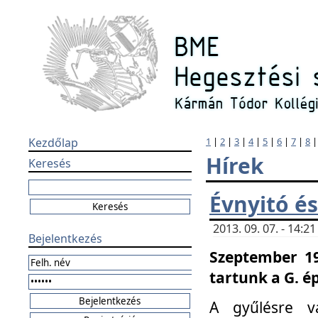
Kezdőlap
1
|
2
|
3
|
4
|
5
|
6
|
7
|
8
Hírek
Keresés
Évnyitó és
2013. 09. 07. - 14:
Bejelentkezés
Szeptember 19
tartunk a G. é
A gyűlésre v