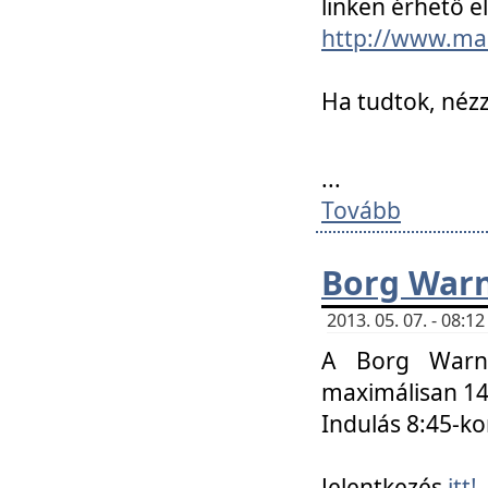
linken érhető el
http://www.mac
Ha tudtok, nézz
...
Tovább
Borg Warn
2013. 05. 07. - 08:
A Borg Warne
maximálisan 14 
Indulás 8:45-ko
Jelentkezés
itt!