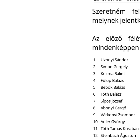
Szeretném fel
melynek jelent
Az előző fél
mindenképpen a
1
Uzonyi Sándor
2
Simon Gergely
3
Kozma Bálint
4
Fülöp Balázs
5
Bebők Balázs
6
Tóth Balázs
7
Sípos józsef
8
Abonyi Gergő
9
Várkonyi Zsombor
10
Adler György
11
Tóth Tamás Krisztián
12
Steinbach Ágoston