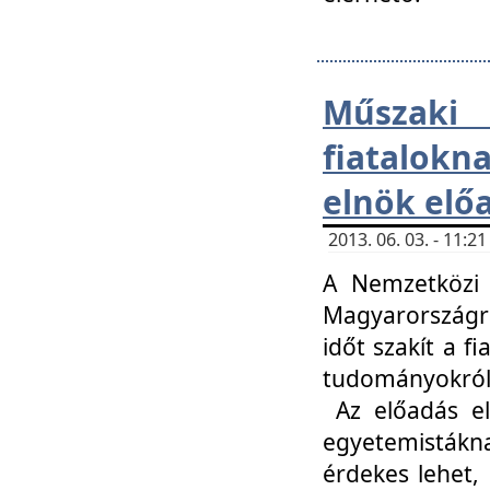
Műsza
fiatalokn
elnök elő
2013. 06. 03. - 11:
A Nemzetközi 
Magyarországr
időt szakít a f
tudományokról 
Az előadás el
egyetemisták
érdekes lehet,