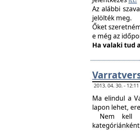
Az alábbi szav
jelölték meg.
Őket szeretném 
e még az időpo
Ha valaki tud 
Varratver
2013. 04. 30. - 12:
Ma elindul a V
lapon lehet, er
Nem kell mi
kategóriánként 