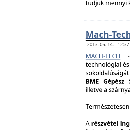
tudjuk mennyi k
Mach-Tech 
2013. 05. 14. - 12:
MACH-TECH
technológiai és
sokoldalúságát
BME Gépész S
illetve a szárn
Természetesen
A
részvétel in