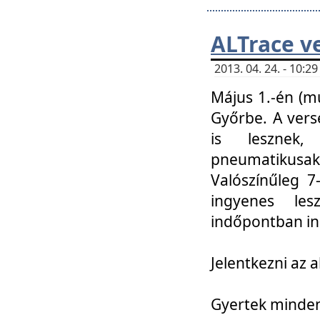
ALTrace v
2013. 04. 24. - 10:
Május 1.-én (m
Győrbe. A vers
is lesznek
pneumatikusak
Valószínűleg 7
ingyenes lesz
indőpontban in
Jelentkezni az a
Gyertek mindenk