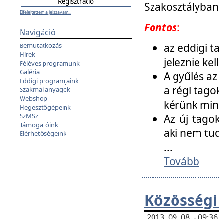
Szakosztályban
Elfelejtettem a jelszavam...
Fontos
:
Navigáció
az eddigi 
Bemutatkozás
Hírek
jeleznie ke
Féléves programunk
Galéria
A gyűlés az
Eddigi programjaink
a régi tago
Szakmai anyagok
Webshop
kérünk min
Hegesztőgépeink
SzMSz
Az új tago
Támogatóink
aki nem tud
Elérhetőségeink
...
Tovább
Közösségi
2013. 09. 08. - 09: