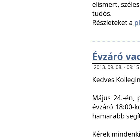
elismert, széle
tudós.
Részleteket a
pl
Évzáró va
2013. 09. 08. - 09:
Kedves Kollegin
Május 24.-én, 
évzáró 18:00-ko
hamarabb segít
Kérek mindenkit