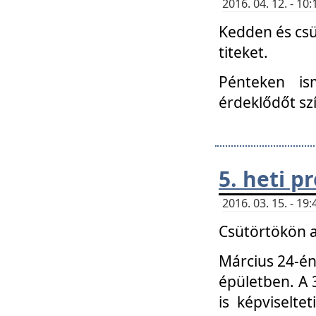
2016. 04. 12. - 1
Kedden és csü
titeket.
Pénteken is
érdeklődőt sz
5. heti 
2016. 03. 15. - 1
Csütörtökön a
Március 24-én
épületben. A 
is képviselte