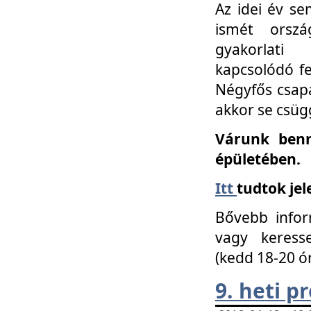
Az idei év se
ismét orszá
gyakorlati
kapcsolódó f
Négyfős csap
akkor se csüg
Várunk benn
épületében.
Itt
tudtok jel
Bővebb infor
vagy keress
(kedd 18-20 ó
9. heti 