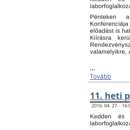
laborfoglalkoz
Pénteken 
Konferenciá
előadást is h
Kiírásra ke
Rendezvénysze
valamelyikre, 
...
Tovább
11. heti
2016. 04. 27. - 1
Kedden és c
laborfoglalkoz