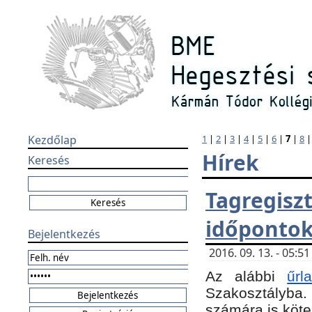
Kezdőlap
1
|
2
|
3
|
4
|
5
|
6
|
7
|
8
Hírek
Keresés
Tagregi
időponto
Bejelentkezés
2016. 09. 13. - 05:
Az alábbi
űr
Szakosztályba.
számára is köte