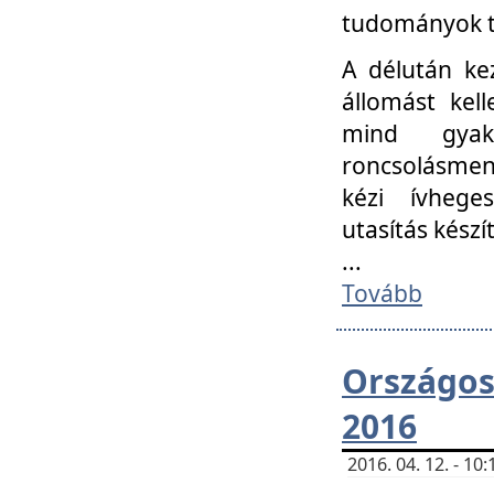
tudományok t
A délután ke
állomást kell
mind gyako
roncsolásmen
kézi ívheges
utasítás készít
...
Tovább
Országo
2016
2016. 04. 12. - 1