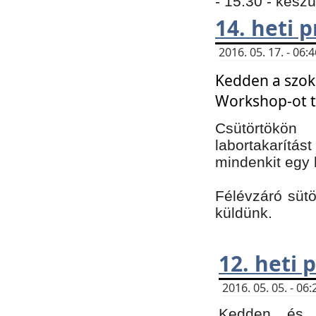
- 15:30 - kész
14. heti
2016. 05. 17. - 06
Kedden a szoká
Workshop-ot t
Csütörtökön
labortakarítást
mindenkit egy 
Félévzáró sütö
küldünk.
12. heti
2016. 05. 05. - 0
Kedden és c