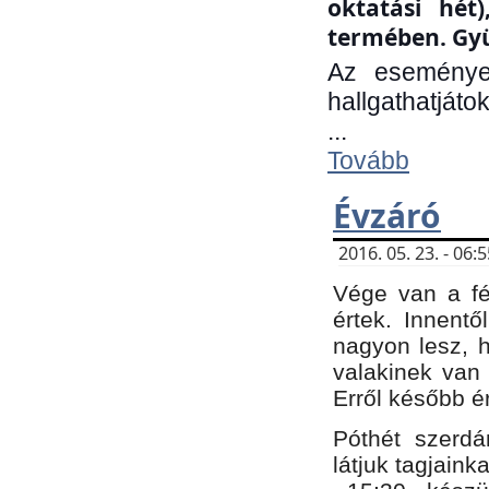
oktatási hét
termében. Gyü
Az eseménye
hallgathatjáto
...
Tovább
Évzáró
2016. 05. 23. - 06
Vége van a fé
értek. Innent
nagyon lesz, 
valakinek van
Erről később é
Póthét szerdá
látjuk tagjaink