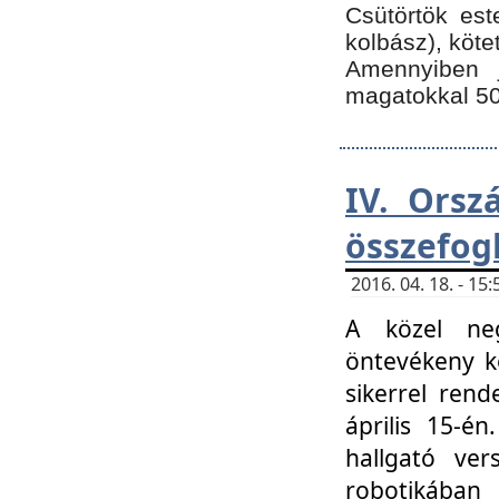
Csütörtök est
kolbász), köte
Amennyiben 
magatokkal 50
IV. Orsz
összefog
2016. 04. 18. - 1
A közel neg
öntevékeny k
sikerrel ren
április 15-é
hallgató ver
robotikába