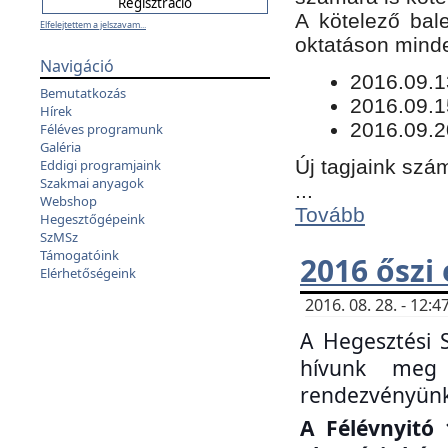
​A kötelező bal
Elfelejtettem a jelszavam...
oktatáson minde
Navigáció
​2016.09.
Bemutatkozás
2016.09.1
Hírek
2016.09.2
Féléves programunk
Galéria
Új tagjaink szám
Eddigi programjaink
Szakmai anyagok
...
Webshop
Tovább
Hegesztőgépeink
SzMSz
Támogatóink
2016 őszi
Elérhetőségeink
2016. 08. 28. - 12
A Hegesztési 
hívunk meg 
rendezvényünk
A Félévnyitó 