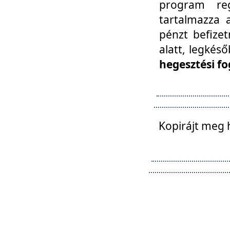
program reg
tartalmazza a
pénzt befizet
alatt, legkés
hegesztési fo
Kopirájt meg 