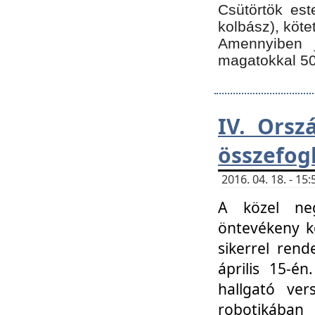
Csütörtök est
kolbász), köte
Amennyiben 
magatokkal 50
IV. Orsz
összefog
2016. 04. 18. - 1
A közel neg
öntevékeny k
sikerrel ren
április 15-é
hallgató ver
robotikába