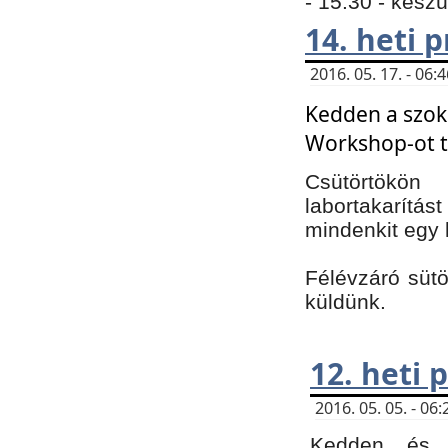
- 15:30 - kész
14. heti
2016. 05. 17. - 06
Kedden a szoká
Workshop-ot t
Csütörtökön
labortakarítást
mindenkit egy 
Félévzáró sütö
küldünk.
12. heti
2016. 05. 05. - 0
Kedden és c