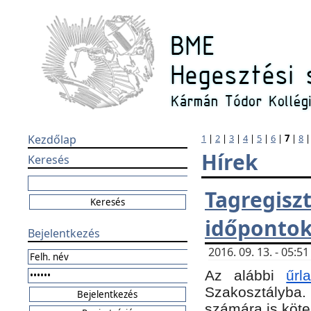
Kezdőlap
1
|
2
|
3
|
4
|
5
|
6
|
7
|
8
Hírek
Keresés
Tagregi
időponto
Bejelentkezés
2016. 09. 13. - 05:
Az alábbi
űr
Szakosztályba.
számára is köte