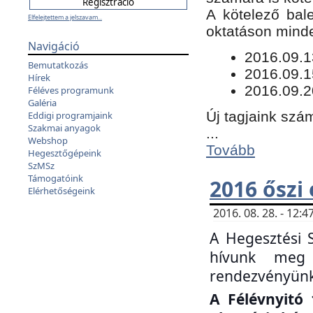
​A kötelező bal
Elfelejtettem a jelszavam...
oktatáson minde
Navigáció
​2016.09.
Bemutatkozás
2016.09.1
Hírek
2016.09.2
Féléves programunk
Galéria
Új tagjaink szám
Eddigi programjaink
Szakmai anyagok
...
Webshop
Tovább
Hegesztőgépeink
SzMSz
Támogatóink
2016 őszi
Elérhetőségeink
2016. 08. 28. - 12
A Hegesztési 
hívunk meg 
rendezvényünk
A Félévnyitó 