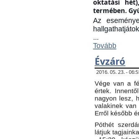
oktatási hét
termében. Gyü
Az eseménye
hallgathatjáto
...
Tovább
Évzáró
2016. 05. 23. - 06
Vége van a fé
értek. Innent
nagyon lesz, 
valakinek van
Erről később é
Póthét szerdá
látjuk tagjaink