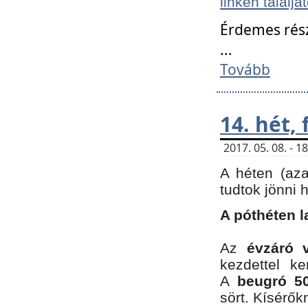
linken találjá
Érdemes rés
...
Tovább
14. hét,
2017. 05. 08. - 
A héten (az
tudtok jönni 
A póthéten l
Az
évzáró 
kezdettel k
A
beugró 50
sört. Kísérő