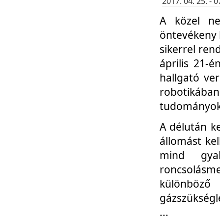
2017. 04. 25. -
A közel ne
öntevékeny k
sikerrel re
április 21-
hallgató ve
robotikáb
tudományok 
A délután k
állomást kel
mind gyak
roncsolás
különböző
gázszükségl
...