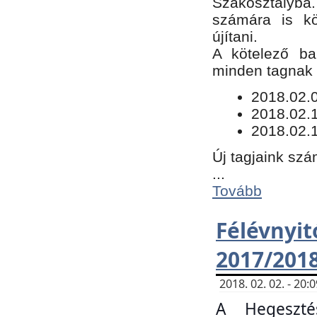
Szakosztályba.
számára is kö
újítani.
​A kötelező ba
minden tagnak m
​2018.02.
2018.02.
2018.02.1
Új tagjaink szá
...
Tovább
Félévn
2017/201
2018. 02. 02. - 20
A Hegeszté