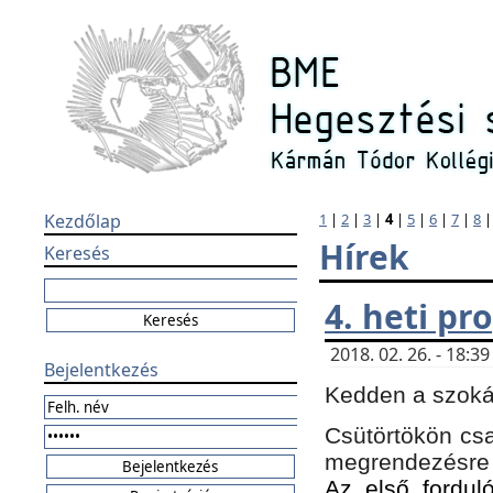
Kezdőlap
1
|
2
|
3
|
4
|
5
|
6
|
7
|
8
Hírek
Keresés
4. heti p
2018. 02. 26. - 18:
Bejelentkezés
Kedden a szokás
Csütörtökön csa
megrendezésre 
Az első forduló