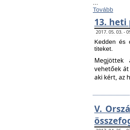
...
Tovább
13. heti
2017. 05. 03. -
Kedden és c
titeket.
Megjöttek 
vehetőek át
aki kért, az
V. Orsz
összefo