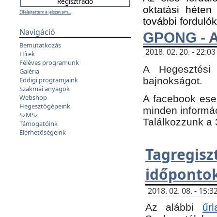
oktatási héten
Elfelejtettem a jelszavam...
további fordulók
Navigáció
GPONG - A
Bemutatkozás
2018. 02. 20. - 22:03
Hírek
Féléves programunk
A Hegesztési
Galéria
bajnokságot.
Eddigi programjaink
Szakmai anyagok
A facebook es
Webshop
Hegesztőgépeink
minden informáci
SzMSz
Találkozzunk a 3
Támogatóink
Elérhetőségeink
Tagregi
időpontok
2018. 02. 08. - 15
Az alábbi
űrl