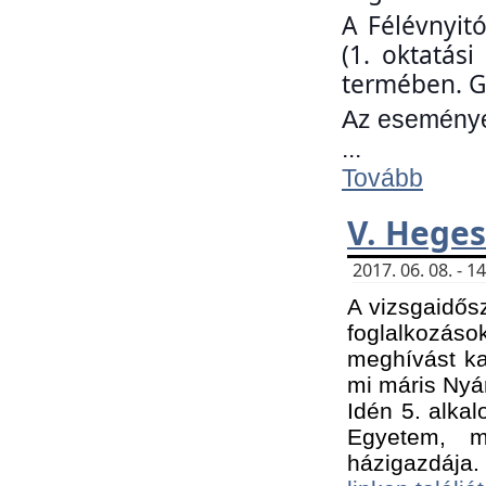
A Félévnyit
(1. oktatás
termében. G
Az eseményen
...
Tovább
V. Heges
2017. 06. 08. - 
A vizsgaidős
foglalkozás
meghívást ka
mi máris Nyár
Idén 5. alka
Egyetem, m
házigazdája.