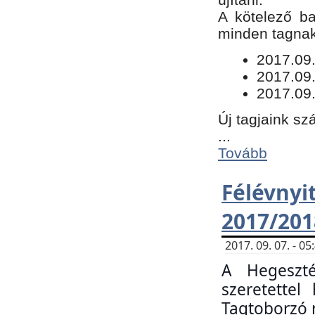
​A kötelező b
minden tagnak 
​2017.09
2017.09
2017.09.
Új tagjaink sz
...
Tovább
Félévn
2017/201
2017. 09. 07. - 
A Hegeszté
szeretette
Tagtoborzó 