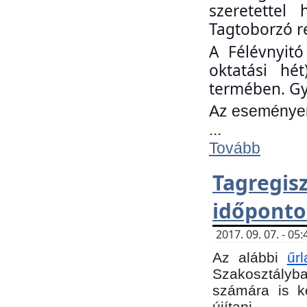
szeretettel
Tagtoborzó r
A Félévnyitó
oktatási hé
termében. Gy
Az eseményen 
...
Tovább
Tagregi
időponto
2017. 09. 07. - 0
Az alábbi
űr
Szakosztályba.
számára is k
újítani.