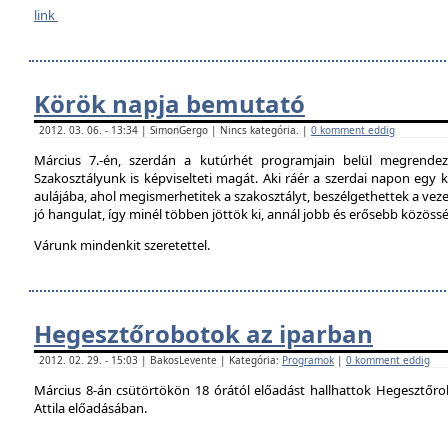
link
Körök napja bemutató
2012. 03. 06. - 13:34 | SimonGergo | Nincs kategória. |
0 komment eddig
Március 7.-én, szerdán a kutúrhét programjain belül megrendez
Szakosztályunk is képviselteti magát. Aki ráér a szerdai napon egy ki
aulájába, ahol megismerhetitek a szakosztályt, beszélgethettek a veze
jó hangulat, így minél többen jöttök ki, annál jobb és erősebb közöss
Várunk mindenkit szeretettel.
Hegesztőrobotok az iparban
2012. 02. 29. - 15:03 | BakosLevente | Kategória:
Programok
|
0 komment eddig
Március 8-án csütörtökön 18 órától előadást hallhattok Hegesztőro
Attila előadásában.