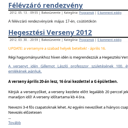
Félévzáró rendezvény
2012. 05. 13. - 09:55 | BakosLevente | Kategória:
Programok
|
0 komment eddig
A félévzáró rendezvényünk május 17-én, csütörtökön
Hegesztési Verseny 2012
2012. 03. 30. - 20:59 | BakosLevente | Kategória:
Programok
|
0 komment eddig
UPDATE: a versenyre a szabad helyek beteltek! - április 16.
Régi hagyományunkhoz híven idén is megrendezzük a Hegesztési Ver
A versenyt idén Gillemot László professzor születésének 100. é
emlékének ajánljuk.
A verseny április 20-án lesz, 16 órai kezdettel a G épületben.
Kérjük a versenyzőket, a verseny kezdete előtt legalább 20 perccel jel
maradjon idő! A verseny időtartama kb 4 óra.
Nevezni 3-4 fős csapatoknak lehet. Az egyéni nevezőket a hiányos csa
Nevezés előzetesen
...
Tovább