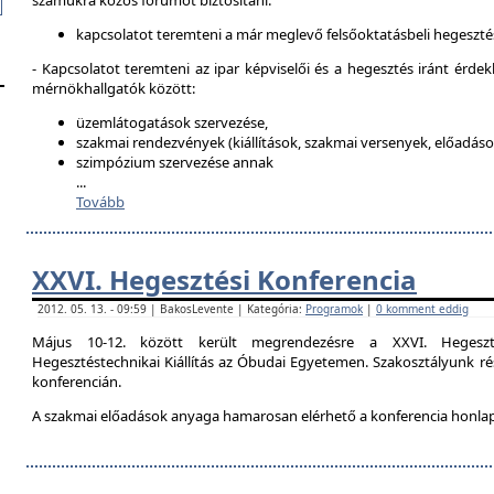
számukra közös fórumot biztosítani:
kapcsolatot teremteni a már meglevő felsőoktatásbeli hegeszté
- Kapcsolatot teremteni az ipar képviselői és a hegesztés iránt érdek
mérnökhallgatók között:
üzemlátogatások szervezése,
szakmai rendezvények (kiállítások, szakmai versenyek, előadások
szimpózium szervezése annak
...
Tovább
XXVI. Hegesztési Konferencia
2012. 05. 13. - 09:59 | BakosLevente | Kategória:
Programok
|
0 komment eddig
Május 10-12. között került megrendezésre a XXVI. Hegeszt
Hegesztéstechnikai Kiállítás az Óbudai Egyetemen. Szakosztályunk rés
konferencián.
A szakmai előadások anyaga hamarosan elérhető a konferencia honla