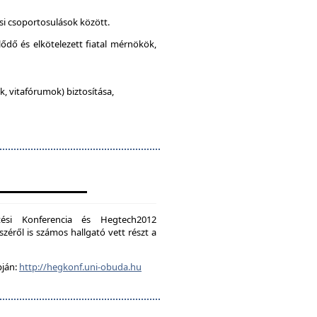
si csoportosulások között.
lődő és elkötelezett fiatal mérnökök,
, vitafórumok) biztosítása,
ési Konferencia és Hegtech2012
zéről is számos hallgató vett részt a
pján:
http://hegkonf.uni-obuda.hu