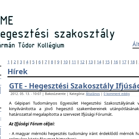
Ál
1
|
2
|
3
|
4
|
5
|
6
|
7
|
8
|
9
|
10
|
11
|
12
|
13
|
14
|
15
|
16
|
17
|
18
|
Hírek
GTE - Hegesztési Szakosztály Ifjús
2012. 05. 13. - 10:07 | BakosLevente | Kategória:
Általános
|
0 komment eddig
A Gépipari Tudományos Egyesület Hegesztési Szakosztályának v
kinyilvánította a jövő hegesztő szakembereinek utánpótlásána
határozattal megalapította a szervezet Ifjúsági Fórumát.
Az Ifjúsági Fórum céljai:
- A magyar mérnöki hegesztés tudomány iránt érdeklődő mérnök hallg