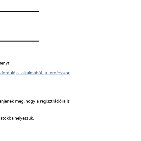
senyt.
vfordulója alkalmából a professzor
enjenek meg, hogy a regisztrációra is
patokba helyezzük.