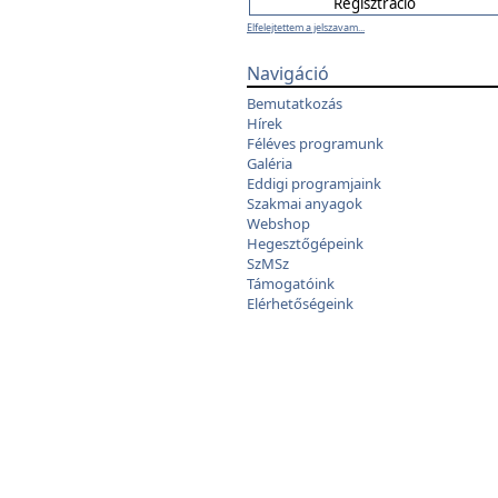
Elfelejtettem a jelszavam...
Navigáció
Bemutatkozás
Hírek
Féléves programunk
Galéria
Eddigi programjaink
Szakmai anyagok
Webshop
Hegesztőgépeink
SzMSz
Támogatóink
Elérhetőségeink