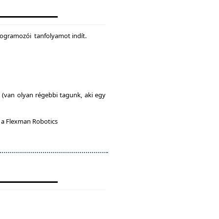
rogramozói tanfolyamot indít.
l (van olyan régebbi tagunk, aki egy
n a Flexman Robotics