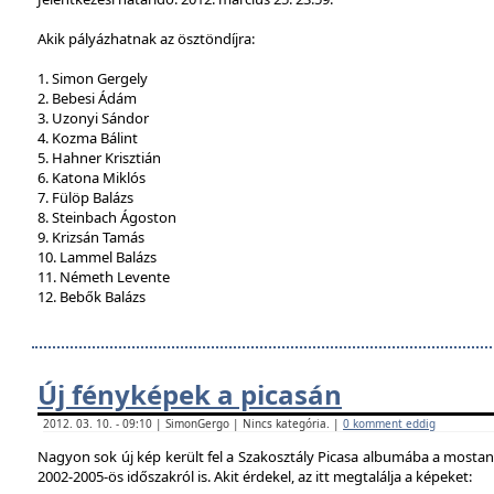
Akik pályázhatnak az ösztöndíjra:
1. Simon Gergely
2. Bebesi Ádám
3. Uzonyi Sándor
4. Kozma Bálint
5. Hahner Krisztián
6. Katona Miklós
7. Fülöp Balázs
8. Steinbach Ágoston
9. Krizsán Tamás
10. Lammel Balázs
11. Németh Levente
12. Bebők Balázs
Új fényképek a picasán
2012. 03. 10. - 09:10 | SimonGergo | Nincs kategória. |
0 komment eddig
Nagyon sok új kép került fel a Szakosztály Picasa albumába a mostan
2002-2005-ös időszakról is. Akit érdekel, az itt megtalálja a képeket: