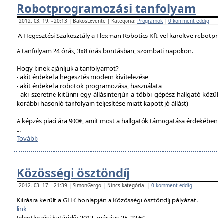
Robotprogramozási tanfolyam
2012. 03. 19. - 20:13 | BakosLevente | Kategória:
Programok
|
0 komment eddig
A Hegesztési Szakosztály a Flexman Robotics Kft-vel karöltve robotp
A tanfolyam 24 órás, 3x8 órás bontásban, szombati napokon.
Hogy kinek ajánljuk a tanfolyamot?
- akit érdekel a hegesztés modern kivitelezése
- akit érdekel a robotok programozása, használata
- aki szeretne kitűnni egy állásinterjún a többi gépész hallgató közü
korábbi hasonló tanfolyam teljesítése miatt kapott jó állást)
A képzés piaci ára 900€, amit most a hallgatók támogatása érdekébe
...
Tovább
Közösségi ösztöndíj
2012. 03. 17. - 21:39 | SimonGergo | Nincs kategória. |
0 komment eddig
Kiírásra került a GHK honlapján a Közösségi ösztöndíj pályázat.
link
Jelentkezési határidő: 2012. március 25. 23:59.