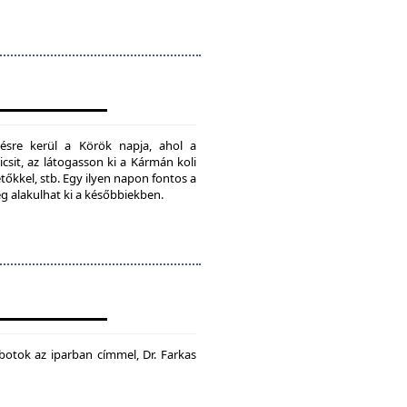
ésre kerül a Körök napja, ahol a
csit, az látogasson ki a Kármán koli
tőkkel, stb. Egy ilyen napon fontos a
ég alakulhat ki a későbbiekben.
botok az iparban címmel, Dr. Farkas