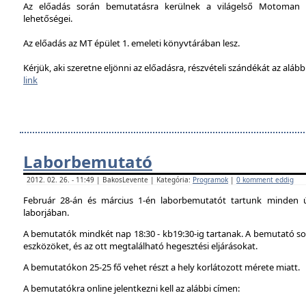
Az előadás során bemutatásra kerülnek a világelső Motoman h
lehetőségei.
Az előadás az MT épület 1. emeleti könyvtárában lesz.
Kérjük, aki szeretne eljönni az előadásra, részvételi szándékát az alábbi
link
Laborbemutató
2012. 02. 26. - 11:49 | BakosLevente | Kategória:
Programok
|
0 komment eddig
Február 28-án és március 1-én laborbemutatót tartunk minden 
laborjában.
A bemutatók mindkét nap 18:30 - kb19:30-ig tartanak. A bemutató sor
eszközöket, és az ott megtalálható hegesztési eljárásokat.
A bemutatókon 25-25 fő vehet részt a hely korlátozott mérete miatt.
A bemutatókra online jelentkezni kell az alábbi címen: