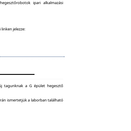
egesztőrobotok ipari alkalmazási
 linken jelezze:
új tagunknak a G épület hegesztő
án ismertetjük a laborban található