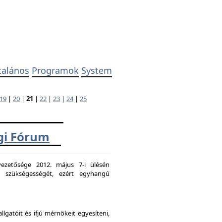
talános
Programok
System
19
|
20
|
21
|
22
|
23
|
24
|
25
ági Fórum
ezetősége 2012. május 7-i ülésén
k szükségességét, ezért egyhangú
atóit és ifjú mérnökeit egyesíteni,