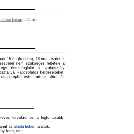
alábbi linken
találtok.
ruár 15-én (kedden), 18 órai kezdettel
szvétel nem szükséges feltétele a
egy összefoglalót a szakosztály
osztállyal kapcsolatos kérdéseiteket.
sapatépítő estet tartunk sörrel és
éléves tervekről és a legfontosabb
 amit
az alábbi linken
találtok.
 egy form, amit