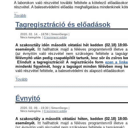
A laborokon való részvétel további feltétele a kötelező előadásokon
részvétel. A balesetvédelmi előadás meghallgatása mindenkinek kötel
...
Tovább
Tagregisztráció és előadások
    2020. 02. 14. - 18:56 | SimonGergo | 

    Nincs kategória. | 
0 komment eddig
A szakosztály idén második oktatási hét kedden (02.18) 18:00-á
eseményét. 
Itt hallhattok majd a féléves programtervről illetve a
(az évnyitón való részvétel nem szükséges feltétele a tagság
félévnyitó után pedig csapatépítőt tartunk, lesz sör és zsíros ke
Elindult a tagregisztráció! A regisztrációs form 
ezen a link
mindenki figyelmét, hogy a tagságot minden félévben meg kell
való részvétel feltétele, a balesetvédelmi és alapozó előadásokon ﻿
...
Tovább
Évnyitó
    2020. 02. 09. - 19:30 | SimonGergo | 

    Nincs kategória. | 
0 komment eddig
A szakosztály a második oktatási héten, kedden (02.18) 18:00-á
eseményét. 
Itt hallhattok majd a féléves programtervről illetve a
(az évnyitón való részvétel nem szükséges feltétele a tagságnak)