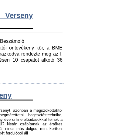
 Verseny
y Beszámoló
gatói öntevékeny kör, a BME
mazkodva rendezte meg az I.
ésen 10 csapatot alkotó 36
seny
senyt, azonban a megszokottaktól
gmérettetni hegesztéstechnika,
 éve online előadásokkal telnek a
tül? Netán csábítanak az értékes
l, nincs más dolgod, mint keríteni
t fordulóból áll