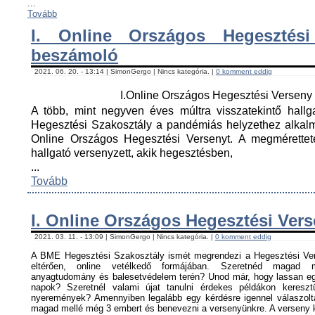
...
Tovább
I. Online Országos Hegesztési
beszámoló
2021. 06. 20. - 13:14 | SimonGergo | Nincs kategória. |
0 komment eddig
I.Online Országos Hegesztési Versen
A több, mint negyven éves múltra visszatekintő hall
Hegesztési Szakosztály a pandémiás helyzethez alkal
Online Országos Hegesztési Versenyt. A megmérettet
hallgató versenyzett, akik hegesztésben,
...
Tovább
I. Online Országos Hegesztési Ver
2021. 03. 11. - 13:09 | SimonGergo | Nincs kategória. |
0 komment eddig
A BME Hegesztési Szakosztály ismét megrendezi a Hegesztési Ver
eltérően, online vetélkedő formájában. Szeretnéd magad me
anyagtudomány és balesetvédelem terén? Unod már, hogy lassan egy
napok? Szeretnél valami újat tanulni érdekes példákon keresz
nyeremények? Amennyiben legalább egy kérdésre igennel válaszoltá
magad mellé még 3 embert és benevezni a versenyünkre. A verseny ké