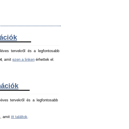
mációk
léves tervekről és a legfontosabb
t
, amit
ezen a linken
érhettek el.
mációk
éves tervekről és a legfontosabb 
, amit 
itt találtok
.