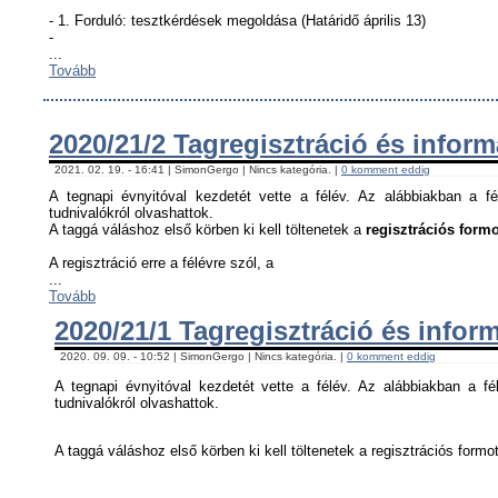
- 1. Forduló: tesztkérdések megoldása (Határidő április 13)
-
...
Tovább
2020/21/2 Tagregisztráció és infor
2021. 02. 19. - 16:41 | SimonGergo | Nincs kategória. |
0 komment eddig
A tegnapi évnyitóval kezdetét vette a félév. Az alábbiakban a fé
tudnivalókról olvashattok.
A taggá váláshoz első körben ki kell töltenetek a
regisztrációs formo
A regisztráció erre a félévre szól, a
...
Tovább
2020/21/1 Tagregisztráció és infor
2020. 09. 09. - 10:52 | SimonGergo | Nincs kategória. |
0 komment eddig
A tegnapi évnyitóval kezdetét vette a félév. Az alábbiakban a fél
tudnivalókról olvashattok.
A taggá váláshoz első körben ki kell töltenetek a regisztrációs formot