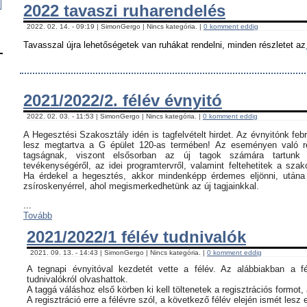
2022 tavaszi ruharendelés
2022. 02. 14. - 09:19 | SimonGergo | Nincs kategória. |
0 komment eddig
Tavasszal újra lehetőségetek van ruhákat rendelni, minden részletet az
2021/2022/2. félév évnyitó
2022. 02. 03. - 11:53 | SimonGergo | Nincs kategória. |
0 komment eddig
A Hegesztési Szakosztály idén is tagfelvételt hirdet. Az évnyitónk feb
lesz megtartva a G épület 120-as termében! Az eseményen való ré
tagságnak, viszont elsősorban az új tagok számára tartunk 
tevékenységéről, az idei programtervről, valamint feltehetitek a szak
Ha érdekel a hegesztés, akkor mindenképp érdemes eljönni, utána c
zsíroskenyérrel, ahol megismerkedhetünk az új tagjainkkal.
...
Tovább
2021/2022/1 félév tudnivalók
2021. 09. 13. - 14:43 | SimonGergo | Nincs kategória. |
0 komment eddig
A tegnapi évnyitóval kezdetét vette a félév. Az alábbiakban a f
tudnivalókról olvashattok.
A taggá váláshoz első körben ki kell töltenetek a regisztrációs formot,
A regisztráció erre a félévre szól, a következő félév elején ismét lesz