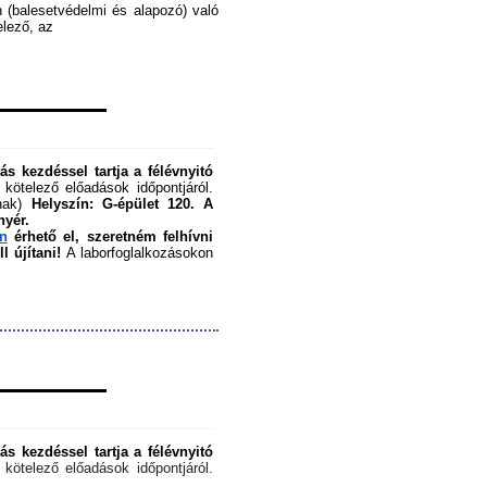
 (balesetvédelmi és alapozó) való 
ező, az ﻿
s kezdéssel tartja a félévnyitó 
 kötelező előadások időpontjáról. 
nak) 
Helyszín: G-épület 120.
A 
nyér.
en
 érhető el, szeretném felhívni 
 újítani!
 A laborfoglalkozásokon 
s kezdéssel tartja a félévnyitó 
 kötelező előadások időpontjáról. 