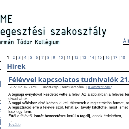
Ál
1
|
2
|
3
|
4
|
5
|
6
|
7
|
8
|
9
|
10
|
11
|
12
|
13
|
14
|
15
|
16
|
17
|
18
|
Hírek
Félévvel kapcsolatos tudnivalók 21
2022. 02. 16. - 12:16 | SimonGergo | Nincs kategória. |
0 komment eddig
A tegnapi évnyitóval kezdetét vette a félév. Az alábbiakban a féléves te
olvashattok.
A taggá váláshoz első körben ki kell töltenetek a regisztrációs formot, 
A regisztráció erre a félévre szól, tehát aki tavaly kitöltötte, most ismét
lesz egy form.
Ettől a félévtől
ismét bevezetésre kerül a tagdíj
, annak érdekében,
...
Tovább