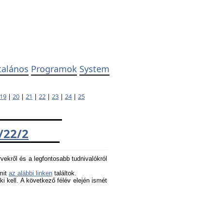
talános
Programok
System
19
|
20
|
21
|
22
|
23
|
24
|
25
/22/2
rvekről és a legfontosabb tudnivalókról
amit
az alábbi linken
találtok.
 ki kell. A következő félév elején ismét