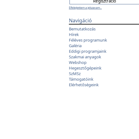
Elfelejtettem a jelszavam...
Navigáció
Bemutatkozás
Hírek
Féléves programunk
Galéria
Eddigi programjaink
Szakmai anyagok
Webshop
Hegesztőgépeink
SzMSz
Támogatóink
Elérhetőségeink