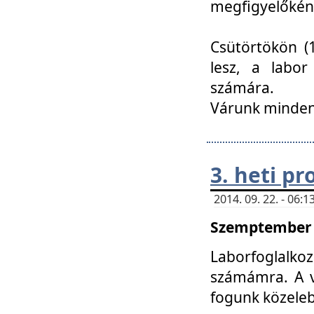
megfigyelőkén
Csütörtökön (1
lesz, a labor
számára.
Várunk mindenk
3. heti p
2014. 09. 22. - 06
Szemptember 2
Laborfoglalk
számámra. A ve
fogunk közele