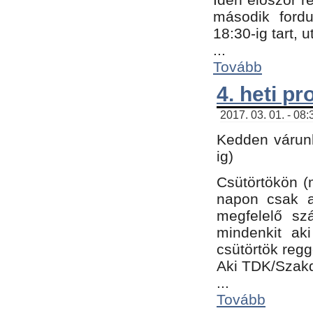
második fordu
18:30-ig tart,
...
Tovább
4. heti p
2017. 03. 01. - 08
Kedden várunk
ig)
Csütörtökön (
napon csak a
megfelelő sz
mindenkit ak
csütörtök regg
Aki TDK/Szak
...
Tovább