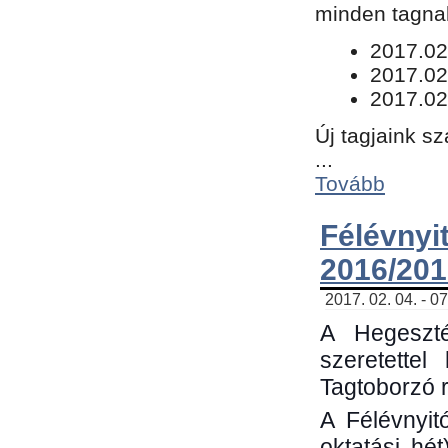
minden tagnak
​2017.02
2017.02
2017.02
Új tagjaink s
...
Tovább
Félévn
2016/201
2017. 02. 04. - 0
A Hegeszté
szeretette
Tagtoborzó 
A Félévnyit
oktatási hé