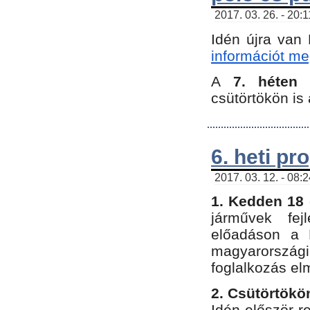
2017. 03. 26. - 20:
Idén újra van
információt meg
A
7. héten
csütörtökön is 
6. heti p
2017. 03. 12. - 08:
1. Kedden 18 
járművek fe
előadáson a 
magyarország
foglalkozás el
2. Csütörtökö
Idén először 