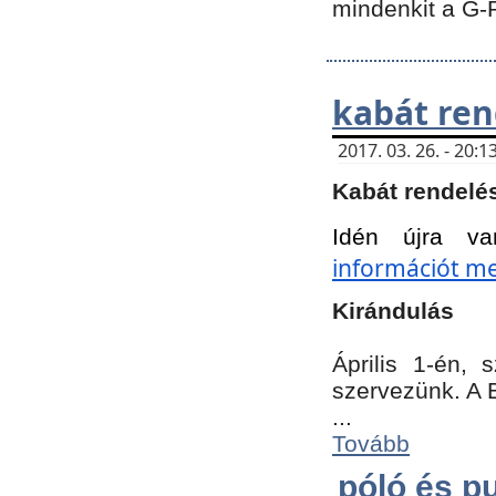
mindenkit a G-
kabát ren
2017. 03. 26. - 20
Kabát rendelé
Idén újra va
információt meg
Kirándulás
Április 1-én,
szervezünk. A 
...
Tovább
póló és pu