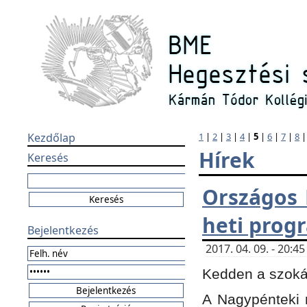
Kezdőlap
1
|
2
|
3
|
4
|
5
|
6
|
7
|
8
Hírek
Keresés
Országos 
heti prog
Bejelentkezés
2017. 04. 09. - 20:
Kedden a szokás
A Nagypénteki m