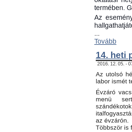
termében. G
Az eseménye
hallgathatjá
...
Tovább
14. heti
2016. 12. 05. - 
Az utolsó h
labor ismét 
Évzáró vacs
menü sert
szándékoto
italfogyaszt
az évzárón.
Többször is 