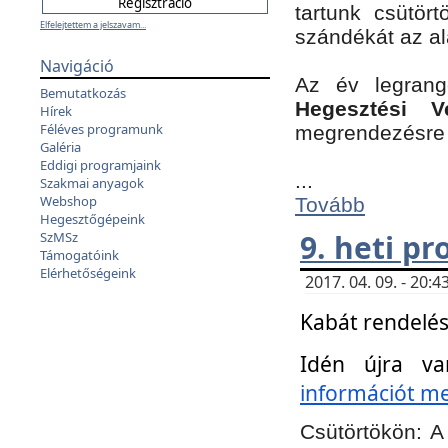
tartunk csütört
Elfelejtettem a jelszavam...
szándékát az a
Navigáció
Az év legran
Bemutatkozás
Hegesztési V
Hírek
Féléves programunk
megrendezésre 
Galéria
Eddigi programjaink
...
Szakmai anyagok
Webshop
Tovább
Hegesztőgépeink
9. heti p
SzMSz
Támogatóink
Elérhetőségeink
2017. 04. 09. - 20
Kabát rendelés
Idén újra va
információt meg
Csütörtökön:
A