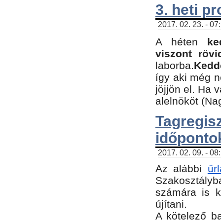
3. heti p
2017. 02. 23. - 07
A héten
ke
viszont rövi
laborba.
Kedde
így aki még 
jöjjön el. Ha 
alelnököt (Na
Tagreg
időponto
2017. 02. 09. - 08
Az alábbi
űr
Szakosztályba
számára is k
újítani.
​A kötelező b