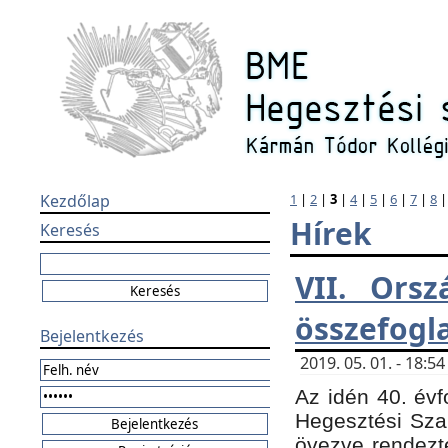
Kezdőlap
1
|
2
|
3
|
4
|
5
|
6
|
7
|
8
Hírek
Keresés
VII. Orsz
összefogl
Bejelentkezés
2019. 05. 01. - 18:
Az idén 40. évf
Hegesztési Sza
övezve rendezte