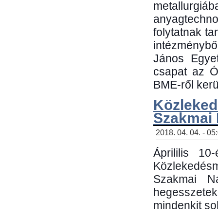
metallu
anyagtechn
folytatnak t
intézménybő
János Egyet
csapat az Ó
BME-ről kerül
Közleked
Szakmai
2018. 04. 04. - 05
Áprililis 1
Közlekedés
Szakmai N
hegesszetek 
mindenkit sok