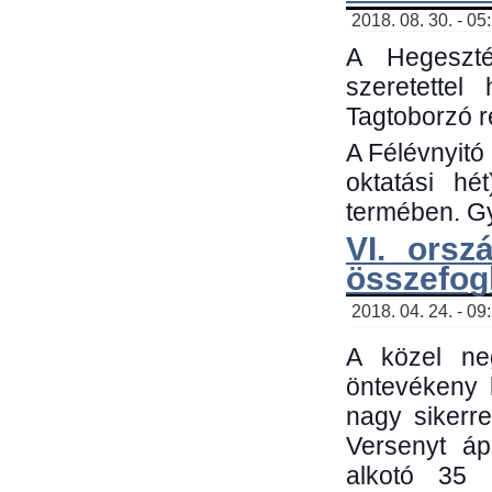
2018. 08. 30. - 05
A Hegeszté
szeretette
Tagtoborzó 
A Félévnyitó
oktatási h
termében. Gy
VI. orsz
összefog
2018. 04. 24. - 09
A közel neg
öntevékeny 
nagy sikerr
Versenyt áp
alkotó 35 h