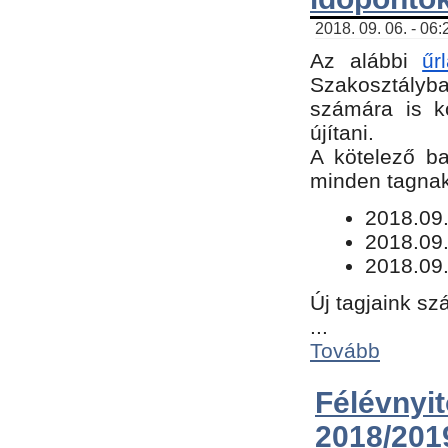
2018. 09. 06. - 06
Az alábbi
űr
Szakosztályba.
számára is k
újítani.
​A kötelező b
minden tagnak 
​2018.09
2018.09.
2018.09.
Új tagjaink sz
...
Tovább
Félévn
2018/201