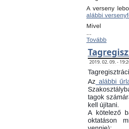
A verseny lebo
alábbi versenyf
Mivel
...
Tovább
Tagregisz
2019. 02. 09. - 19
Tagregisztráci
Az
alábbi űrl
Szakosztályb
tagok számára
kell újítani.
​A kötelező 
oktatáson m
vennie):