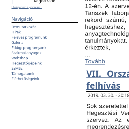
12-én. A szer
Elfelejtettem a jelszavam...
Tanszék laborj
Navigáció
rekord számú, 
hegesztéshe
Bemutatkozás
Hírek
anyagtechnológ
Féléves programunk
tanulmányokat.
Galéria
érkeztek,
Eddigi programjaink
Szakmai anyagok
...
Webshop
Tovább
Hegesztőgépeink
SzMSz
VII. Ors
Támogatóink
Elérhetőségeink
felhívás
2019. 03. 30. - 20
Sok szeretettel
Hegesztési Ve
szervez. Az 
megrendezésre 