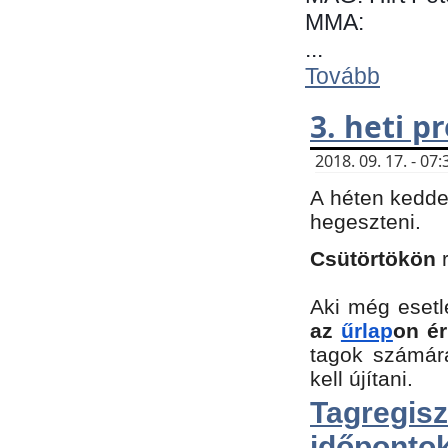
MMA:
...
Tovább
3. heti 
2018. 09. 17. - 0
A héten kedde
hegeszteni.
Csütörtökön
Aki még esetl
az
űrlap
on ér
tagok számár
kell újítani.
Tagregi
időpontok