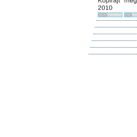
Kopirájt me
2010