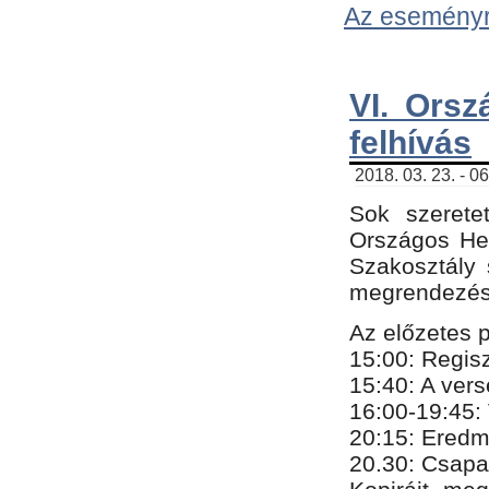
Az eseményről
VI. Orsz
felhívás
2018. 03. 23. - 0
Sok szerete
Országos He
Szakosztály 
megrendezésr
Az előzetes 
15:00: Regis
15:40: A ver
16:00-19:45:
20:
​15​
: Eredm
​20.30: Csapa