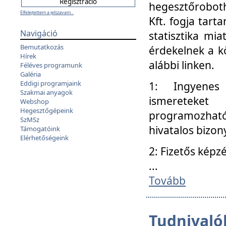
hegesztőroboth
Elfelejtettem a jelszavam...
Kft. fogja tart
Navigáció
statisztika mi
Bemutatkozás
érdekelnek a k
Hírek
alábbi linken.
Féléves programunk
Galéria
Eddigi programjaink
1: Ingyenes k
Szakmai anyagok
ismereteket
Webshop
Hegesztőgépeink
programozhat
SzMSz
hivatalos bizon
Támogatóink
Elérhetőségeink
2: Fizetős képz
...
Tovább
Tudnivalók