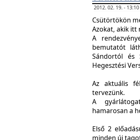
2012. 02. 19. - 13:
Csütörtökön me
Azokat, akik itt 
A rendezvénye
bemutatót lát
Sándortól és 
Hegesztési Ver
Az aktuális f
tervezünk.
A gyárlátoga
hamarosan a h
Első 2 előadás
minden új tago