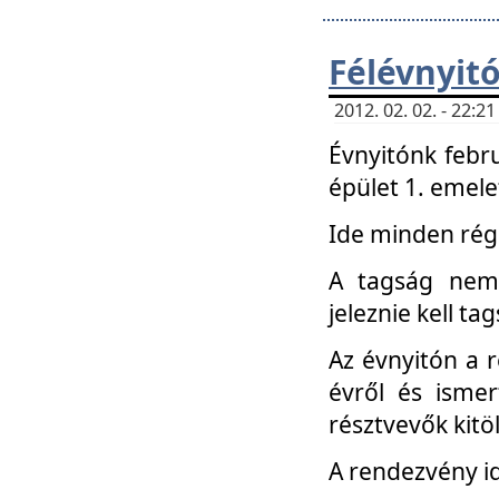
Félévnyit
2012. 02. 02. - 22:
Évnyitónk febru
épület 1. emele
Ide minden régi
A tagság nem
jeleznie kell ta
Az évnyitón a 
évről és ismer
résztvevők kitö
A rendezvény id