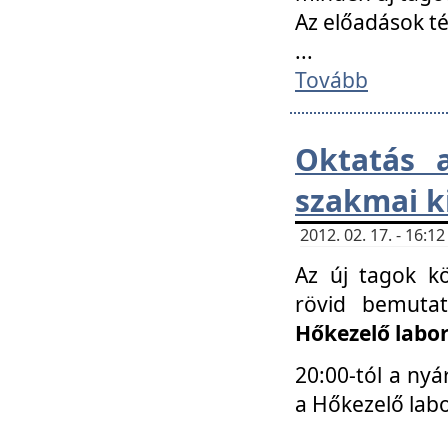
Az előadások 
...
Tovább
Oktatás 
szakmai k
2012. 02. 17. - 16:
Az új tagok k
rövid bemuta
Hőkezelő labo
20:00-tól a nyá
a Hőkezelő lab