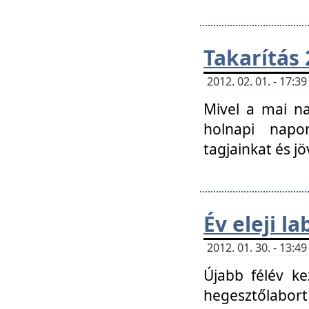
Takarítás 
2012. 02. 01. - 17:
Mivel a mai na
holnapi napon
tagjainkat és jö
Év eleji l
2012. 01. 30. - 13:
Újabb félév ke
hegesztőlabort 