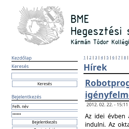
Kezdőlap
1
|
2
|
3
|
4
|
5
|
6
|
7
|
8
Hírek
Keresés
Robotpr
igényfelm
Bejelentkezés
2012. 02. 22. - 15:
Az idei évben 
indulni. Az o