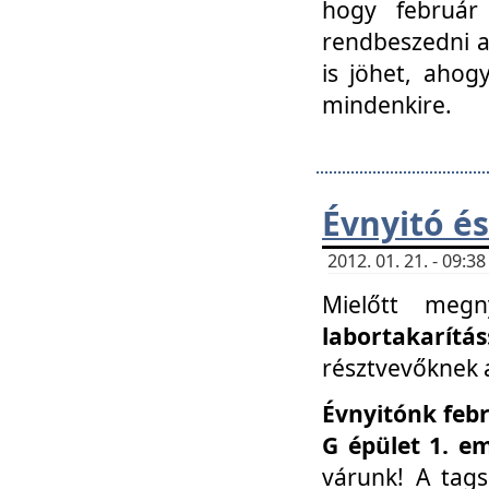
hogy február 
rendbeszedni a 
is jöhet, ahog
mindenkire.
Évnyitó és
2012. 01. 21. - 09:
Mielőtt megn
labortakarítás
résztvevőknek a 
Évnyitónk febr
G épület 1. e
várunk! A tag