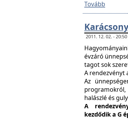
Tovább
Karácsony
2011. 12. 02. - 20:
Hagyományaink
évzáró ünnepség
tagot sok szere
A rendezvényt a
Az ünnepségen
programokról,
halászlé és guly
A rendezvén
kezdődik a G 