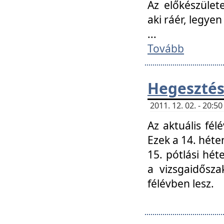
Az előkészület
aki ráér, legyen
...
Tovább
Hegesztés
2011. 12. 02. - 20:
Az aktuális fél
Ezek a 14. hét
15. pótlási hét
a vizsgaidősz
félévben lesz.