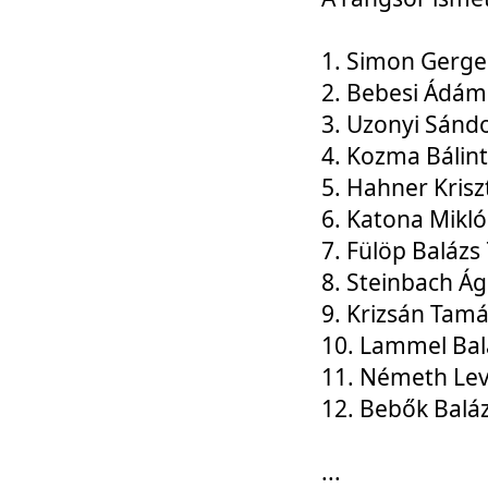
1. Simon Gerge
2. Bebesi Ádám
3. Uzonyi Sánd
4. Kozma Bálin
5. Hahner Krisz
6. Katona Mikl
7. Fülöp Balázs
8. Steinbach Á
9. Krizsán Tam
10. Lammel Bal
11. Németh Le
12. Bebők Balá
...