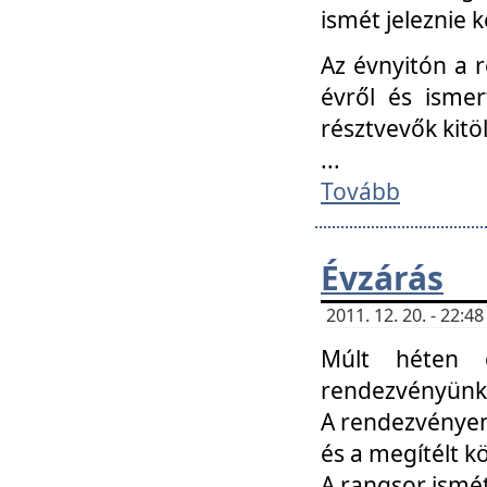
ismét jeleznie k
Az évnyitón a 
évről és ismer
résztvevők kitö
...
Tovább
Évzárás
2011. 12. 20. - 22:
Múlt héten c
rendezvényünk, 
A rendezvényen 
és a megítélt k
A rangsor ismét