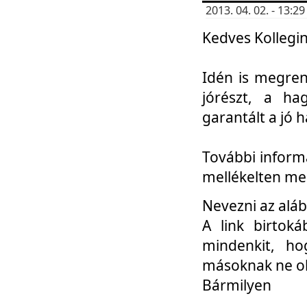
2013. 04. 02. - 13:
Kedves Kollegin
Idén is megren
jórészt, a ha
garantált a jó 
További informá
mellékelten me
Nevezni az aláb
A link birtoká
mindenkit, h
másoknak ne ok
Bármilyen
...