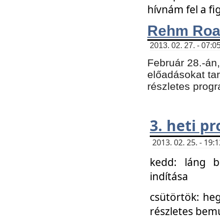
hívnám fel a f
Rehm Roa
2013. 02. 27. - 07:0
Február 28.-án
előadásokat tar
részletes prog
3. heti p
2013. 02. 25. - 19
kedd: láng b
indítása
csütörtök: he
részletes bemu