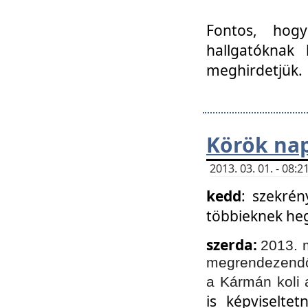
Fontos, hogy
hallgatóknak
meghirdetjük.
Körök nap
2013. 03. 01. - 08
kedd
: szekrén
többieknek he
szerda:
2013. 
megrendezendő 
a Kármán koli 
is képviselte