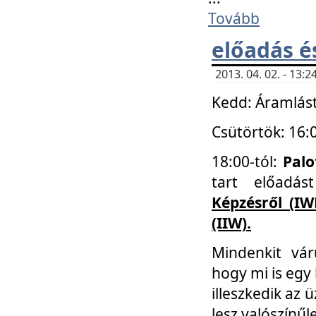
Tovább
előadás é
2013. 04. 02. - 13
Kedd: Áramlást
Csütörtök: 16:
18:00-tól:
Palo
tart előadá
Képzésről (IW
(IIW).
Mindenkit vá
hogy mi is egy
illeszkedik az
lesz valószínűl