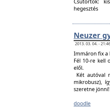
Csütörtök: ki
hegesztés
Neuzer gy
2013. 03. 04. - 21
Immáron fix a 
Fél 10-re kell
elől.
Két autóval 
mikrobusz), í
szeretne jönni!
doodle