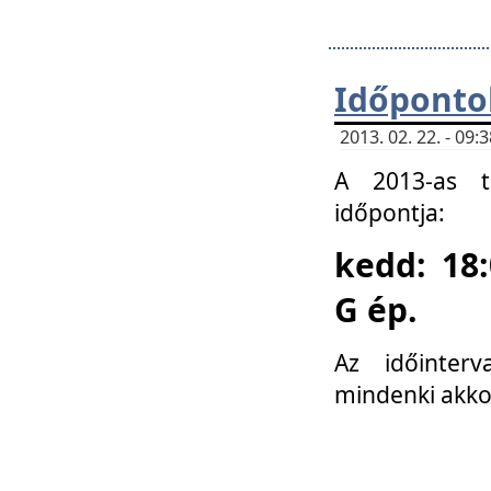
Időponto
2013. 02. 22. - 09
A 2013-as ta
időpontja:
kedd: 18:
G ép.
Az időinter
mindenki akko