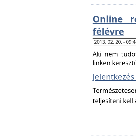
Online r
félévre
2013. 02. 20. - 09
Aki nem tudot
linken kereszt
Jelentkezé
Természetese
teljesíteni kell