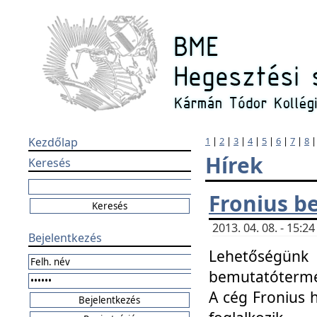
Kezdőlap
1
|
2
|
3
|
4
|
5
|
6
|
7
|
8
Hírek
Keresés
Fronius b
2013. 04. 08. - 15:
Bejelentkezés
Lehetőségünk 
bemutatótermét
A cég Fronius 