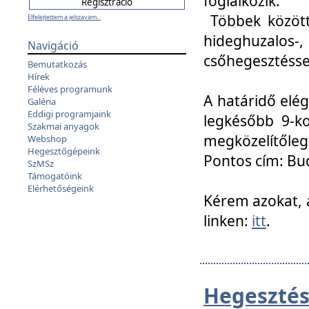
foglalkozik.
Többek között
Elfelejtettem a jelszavam...
hideghuzalo
Navigáció
csőhegesztéssel
Bemutatkozás
Hírek
Féléves programunk
A határidő elég
Galéria
Eddigi programjaink
legkésőbb 9-ko
Szakmai anyagok
megközelítőleg
Webshop
Hegesztőgépeink
Pontos cím: Bud
SzMSz
Támogatóink
Elérhetőségeink
Kérem azokat, a
linken:
itt
.
Hegesztés