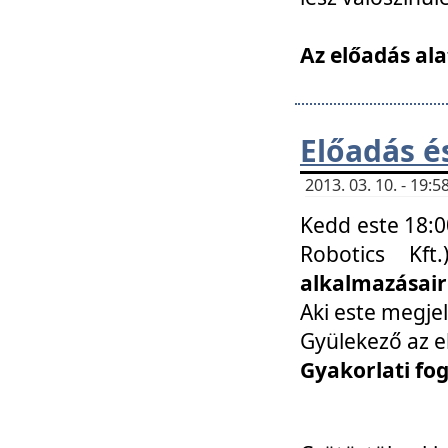
Az előadás ala
Előadás é
2013. 03. 10. - 19
Kedd este 18:0
Robotics Kf
alkalmazásairó
Aki este megjel
Gyülekező az e
Gyakorlati fo