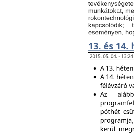
tevékenységet
munkátokat, me
rokontechnoló
kapcsolódik;
eseményen, hogy
13. és 14.
2015. 05. 04. - 13:
A 13. héten
A 14. héten
félévzáró v
Az alább
programfel
póthét csü
programja,
kerül meg