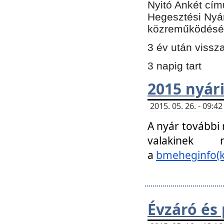
Nyitó Ankét cím
Hegesztési Nyá
közreműködésé
3 év után vissz
3 napig tart
2015 nyári
2015. 05. 26. - 09:
A nyár további
valakinek
a
bmeheginfo(k
Évzáró és