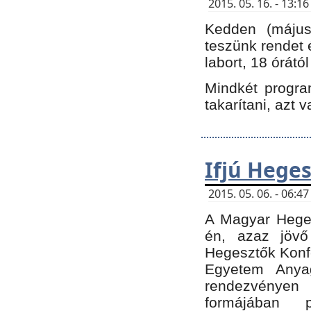
2015. 05. 16. - 13:
Kedden (május 
teszünk rendet 
labort, 18 órátó
Mindkét program
takarítani, azt 
Ifjú Hege
2015. 05. 06. - 06:
A Magyar Heges
én, azaz jövő
Hegesztők Konfe
Egyetem Anyag
rendezvén
formájában 