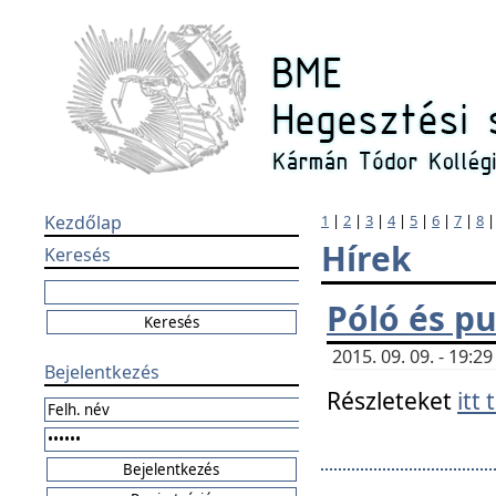
Kezdőlap
1
|
2
|
3
|
4
|
5
|
6
|
7
|
8
Hírek
Keresés
Póló és pu
2015. 09. 09. - 19:
Bejelentkezés
Részleteket
itt 