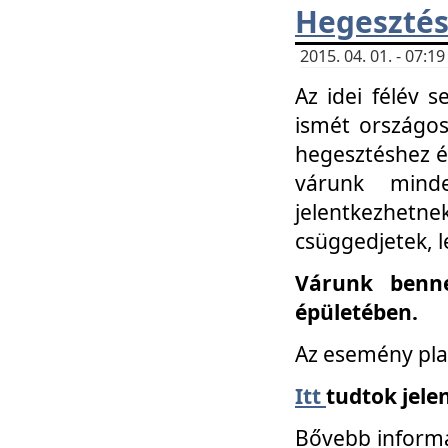
Hegesztés
2015. 04. 01. - 07:
Az idei félév 
ismét országos
hegesztéshez é
várunk mind
jelentkezhe
csüggedjetek, l
Várunk benne
épületében.
Az esemény pla
Itt
tudtok jele
Bővebb informá