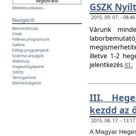
GSZK Nyíl
Elfelejtettem a jelszavam...
2015. 09. 07. - 08:
Navigáció
Várunk minde
Bemutatkozás
Hírek
laborbemutató
Féléves programunk
Galéria
megismerhetite
Eddigi programjaink
illetve 1-2 heg
Szakmai anyagok
Webshop
jelentkezés
itt.
Hegesztőgépeink
SzMSz
Támogatóink
Elérhetőségeink
III. Heg
kezdd az ő
2015. 08. 17. - 13:
A Magyar Hegesz