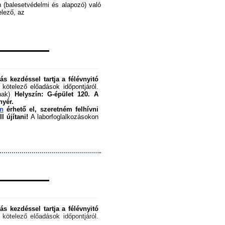
 (balesetvédelmi és alapozó) való 
ező, az ﻿
s kezdéssel tartja a félévnyitó 
 kötelező előadások időpontjáról. 
nak) 
Helyszín: G-épület 120.
A 
nyér.
en
 érhető el, szeretném felhívni 
 újítani!
 A laborfoglalkozásokon 
s kezdéssel tartja a félévnyitó 
 kötelező előadások időpontjáról. 