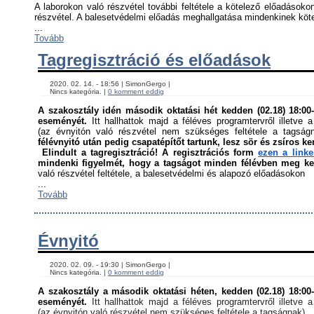
A laborokon való részvétel további feltétele a kötelező előadásokon
részvétel. A balesetvédelmi előadás meghallgatása mindenkinek kötel
...
Tovább
Tagregisztráció és előadások
    2020. 02. 14. - 18:56 | SimonGergo | 

    Nincs kategória. | 
0 komment eddig
A szakosztály idén második oktatási hét kedden (02.18) 18:00-á
eseményét. 
Itt hallhattok majd a féléves programtervről illetve a
(az évnyitón való részvétel nem szükséges feltétele a tagság
félévnyitó után pedig csapatépítőt tartunk, lesz sör és zsíros ke
Elindult a tagregisztráció! A regisztrációs form 
ezen a link
mindenki figyelmét, hogy a tagságot minden félévben meg kell
való részvétel feltétele, a balesetvédelmi és alapozó előadásokon ﻿
...
Tovább
Évnyitó
    2020. 02. 09. - 19:30 | SimonGergo | 

    Nincs kategória. | 
0 komment eddig
A szakosztály a második oktatási héten, kedden (02.18) 18:00-á
eseményét. 
Itt hallhattok majd a féléves programtervről illetve a
(az évnyitón való részvétel nem szükséges feltétele a tagságnak)