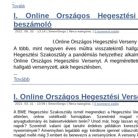
...
Tovább
I. Online Országos Hegesztési
beszámoló
2021. 06. 20. - 13:14 | SimonGergo | Nincs kategória. |
0 komment eddig
I.Online Országos Hegesztési Versen
A több, mint negyven éves múltra visszatekintő hall
Hegesztési Szakosztály a pandémiás helyzethez alkal
Online Országos Hegesztési Versenyt. A megmérettet
hallgató versenyzett, akik hegesztésben,
...
Tovább
I. Online Országos Hegesztési Ver
2021. 03. 11. - 13:09 | SimonGergo | Nincs kategória. |
0 komment eddig
A BME Hegesztési Szakosztály ismét megrendezi a Hegesztési Ver
eltérően, online vetélkedő formájában. Szeretnéd magad me
anyagtudomány és balesetvédelem terén? Unod már, hogy lassan egy
napok? Szeretnél valami újat tanulni érdekes példákon keresz
nyeremények? Amennyiben legalább egy kérdésre igennel válaszoltá
magad mellé még 3 embert és benevezni a versenyünkre. A verseny ké