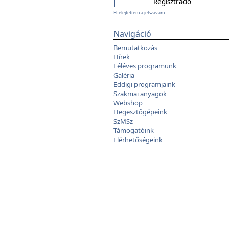
Elfelejtettem a jelszavam...
Navigáció
Bemutatkozás
Hírek
Féléves programunk
Galéria
Eddigi programjaink
Szakmai anyagok
Webshop
Hegesztőgépeink
SzMSz
Támogatóink
Elérhetőségeink