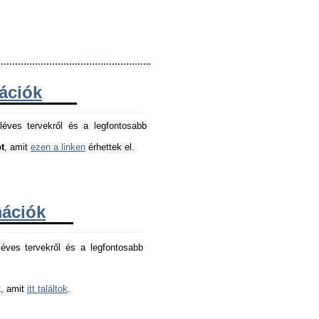
mációk
léves tervekről és a legfontosabb
t
, amit
ezen a linken
érhettek el.
mációk
éves tervekről és a legfontosabb 
, amit 
itt találtok
.