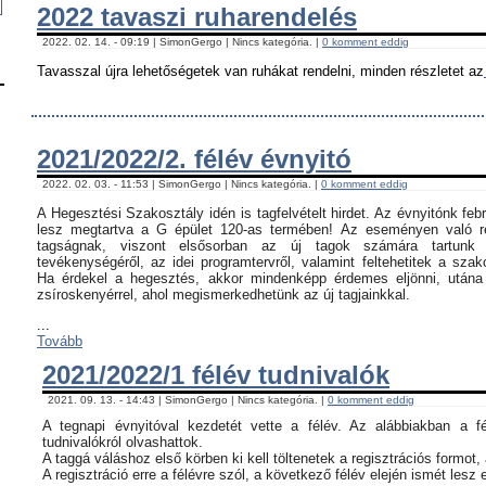
2022 tavaszi ruharendelés
2022. 02. 14. - 09:19 | SimonGergo | Nincs kategória. |
0 komment eddig
Tavasszal újra lehetőségetek van ruhákat rendelni, minden részletet az
2021/2022/2. félév évnyitó
2022. 02. 03. - 11:53 | SimonGergo | Nincs kategória. |
0 komment eddig
A Hegesztési Szakosztály idén is tagfelvételt hirdet. Az évnyitónk feb
lesz megtartva a G épület 120-as termében! Az eseményen való ré
tagságnak, viszont elsősorban az új tagok számára tartunk 
tevékenységéről, az idei programtervről, valamint feltehetitek a szak
Ha érdekel a hegesztés, akkor mindenképp érdemes eljönni, utána c
zsíroskenyérrel, ahol megismerkedhetünk az új tagjainkkal.
...
Tovább
2021/2022/1 félév tudnivalók
2021. 09. 13. - 14:43 | SimonGergo | Nincs kategória. |
0 komment eddig
A tegnapi évnyitóval kezdetét vette a félév. Az alábbiakban a f
tudnivalókról olvashattok.
A taggá váláshoz első körben ki kell töltenetek a regisztrációs formot,
A regisztráció erre a félévre szól, a következő félév elején ismét lesz