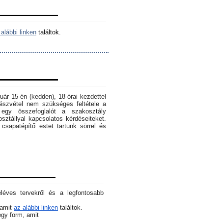
alábbi linken
találtok.
ruár 15-én (kedden), 18 órai kezdettel
szvétel nem szükséges feltétele a
egy összefoglalót a szakosztály
osztállyal kapcsolatos kérdéseiteket.
sapatépítő estet tartunk sörrel és
éléves tervekről és a legfontosabb
 amit
az alábbi linken
találtok.
 egy form, amit