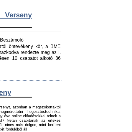
 Verseny
y Beszámoló
gatói öntevékeny kör, a BME
mazkodva rendezte meg az I.
ésen 10 csapatot alkotó 36
seny
senyt, azonban a megszokottaktól
gmérettetni hegesztéstechnika,
 éve online előadásokkal telnek a
tül? Netán csábítanak az értékes
l, nincs más dolgod, mint keríteni
t fordulóból áll