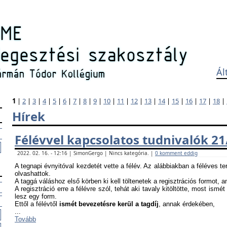
Ál
1
|
2
|
3
|
4
|
5
|
6
|
7
|
8
|
9
|
10
|
11
|
12
|
13
|
14
|
15
|
16
|
17
|
18
|
Hírek
Félévvel kapcsolatos tudnivalók 21
2022. 02. 16. - 12:16 | SimonGergo | Nincs kategória. |
0 komment eddig
A tegnapi évnyitóval kezdetét vette a félév. Az alábbiakban a féléves te
olvashattok.
A taggá váláshoz első körben ki kell töltenetek a regisztrációs formot, 
A regisztráció erre a félévre szól, tehát aki tavaly kitöltötte, most ismét
lesz egy form.
Ettől a félévtől
ismét bevezetésre kerül a tagdíj
, annak érdekében,
...
Tovább