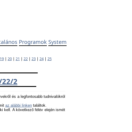
talános
Programok
System
19
|
20
|
21
|
22
|
23
|
24
|
25
/22/2
rvekről és a legfontosabb tudnivalókról
amit
az alábbi linken
találtok.
 ki kell. A következő félév elején ismét