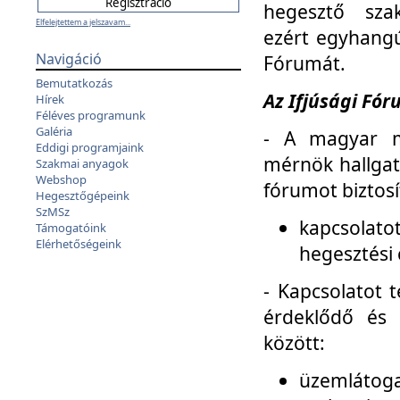
hegesztő sza
Elfelejtettem a jelszavam...
ezért egyhangú
Navigáció
Fórumát.
Bemutatkozás
Az Ifjúsági Fóru
Hírek
Féléves programunk
Galéria
- A magyar m
Eddigi programjaink
mérnök hallgat
Szakmai anyagok
Webshop
fórumot biztosí
Hegesztőgépeink
SzMSz
kapcsolat
Támogatóink
Elérhetőségeink
hegesztési 
- Kapcsolatot t
érdeklődő és 
között:
üzemlátoga