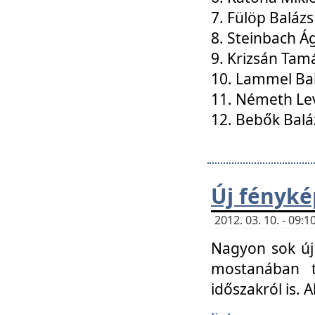
7. Fülöp Balázs
8. Steinbach Á
9. Krizsán Tam
10. Lammel Ba
11. Németh Le
12. Bebők Balá
Új fényké
2012. 03. 10. - 09
Nagyon sok új 
mostanában t
időszakról is. A