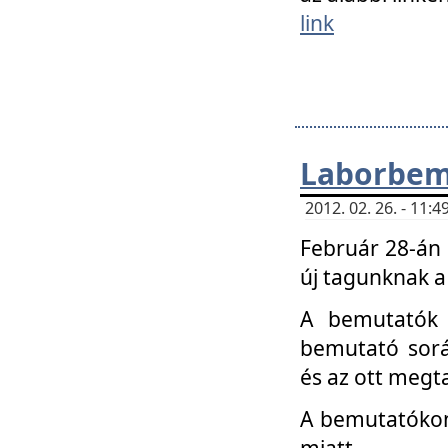
link
Laborbem
2012. 02. 26. - 11:
Február 28-án
új tagunknak a
A bemutatók 
bemutató sorá
és az ott megta
A bemutatókon 
miatt.