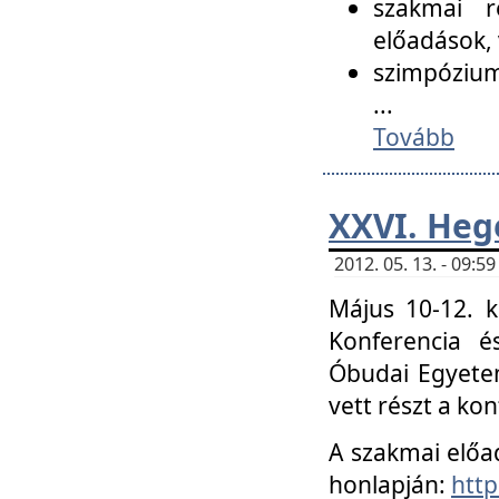
szakmai r
előadások, 
szimpózium
...
Tovább
XXVI. Heg
2012. 05. 13. - 09:
Május 10-12. k
Konferencia é
Óbudai Egyetem
vett részt a ko
A szakmai előa
honlapján:
http