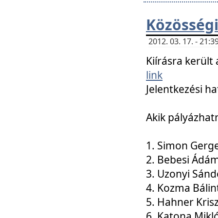
Közösségi
2012. 03. 17. - 21
Kiírásra kerül
link
Jelentkezési ha
Akik pályázhat
1. Simon Gerge
2. Bebesi Ádá
3. Uzonyi Sánd
4. Kozma Bálin
5. Hahner Kris
6. Katona Mikl