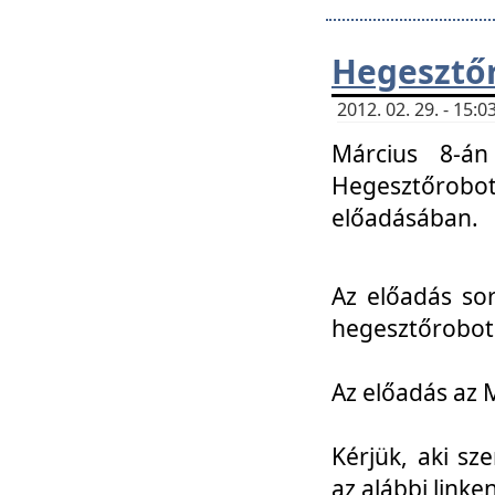
Hegesztőr
2012. 02. 29. - 15:
Március 8-án
Hegesztőrobo
előadásában.
Az előadás so
hegesztőroboto
Az előadás az 
Kérjük, aki sz
az alábbi linken