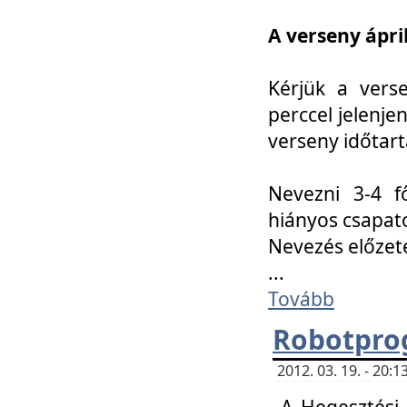
A verseny ápril
Kérjük a vers
perccel jelenje
verseny időtar
Nevezni 3-4 f
hiányos csapat
Nevezés előze
...
Tovább
Robotpro
2012. 03. 19. - 20:
A Hegesztési S