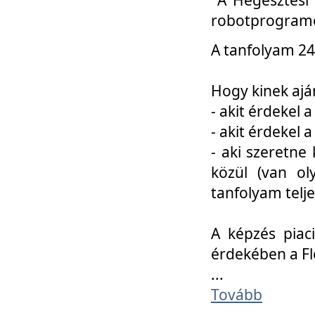
robotprogramo
A tanfolyam 24
Hogy kinek ajá
- akit érdekel 
- akit érdekel
- aki szeretne 
közül (van ol
tanfolyam telje
A képzés piac
érdekében a F
...
Tovább