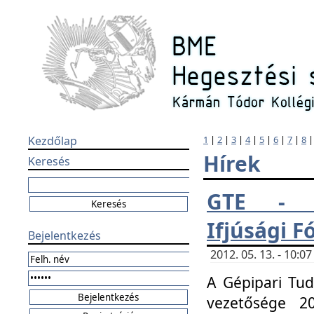
Kezdőlap
1
|
2
|
3
|
4
|
5
|
6
|
7
|
8
Hírek
Keresés
GTE - H
Ifjúsági 
Bejelentkezés
2012. 05. 13. - 10:
A Gépipari Tu
vezetősége 20