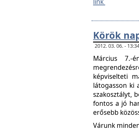
link
Körök na
2012. 03. 06. - 13
Március 7.-
megrendezésre
képviselteti 
látogasson ki 
szakosztályt, b
fontos a jó ha
erősebb közöss
Várunk mindenk