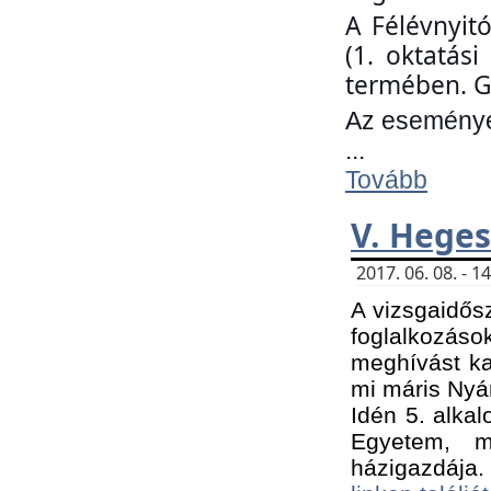
A Félévnyit
(1. oktatás
termében. G
Az eseményen
...
Tovább
V. Heges
2017. 06. 08. - 
A vizsgaidős
foglalkozás
meghívást ka
mi máris Nyár
Idén 5. alka
Egyetem, m
házigazdája.