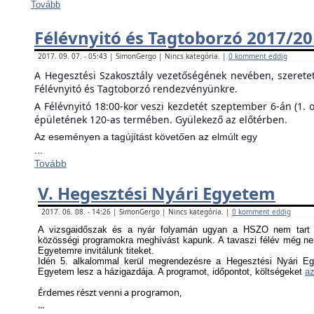
Tovább
Félévnyitó és Tagtoborzó 2017/2
2017. 09. 07. - 05:43 | SimonGergo | Nincs kategória. |
0 komment eddig
A Hegesztési Szakosztály vezetőségének nevében, szerete
Félévnyitó és Tagtoborzó rendezvényünkre.
A Félévnyitó 18:00-kor veszi kezdetét szeptember 6-án (1. 
épületének 120-as termében. Gyülekező az előtérben.
Az eseményen a tagújítást követően az elmúlt egy
...
Tovább
V. Hegesztési Nyári Egyetem
2017. 06. 08. - 14:26 | SimonGergo | Nincs kategória. |
0 komment eddig
A vizsgaidőszak és a nyár folyamán ugyan a HSZO nem tart f
közösségi programokra meghívást kapunk. A tavaszi félév még nem
Egyetemre invitálunk titeket.
Idén 5. alkalommal kerül megrendezésre a Hegesztési Nyári Eg
Egyetem lesz a házigazdája. A programot, időpontot, költségeket
az
Érdemes részt venni a programon,
...