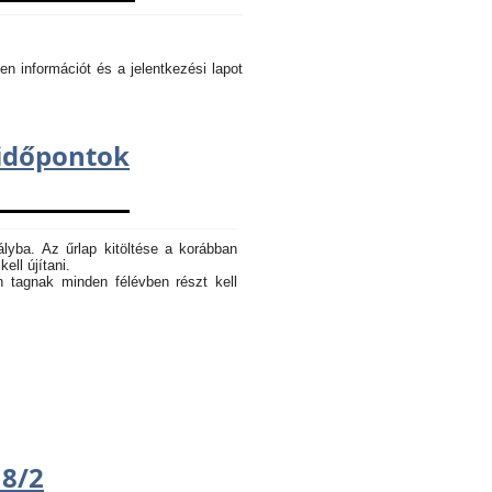
en információt és a jelentkezési lapot
dőpontok
ályba. Az űrlap kitöltése a korábban
ell újítani.
n tagnak minden félévben részt kell
18/2