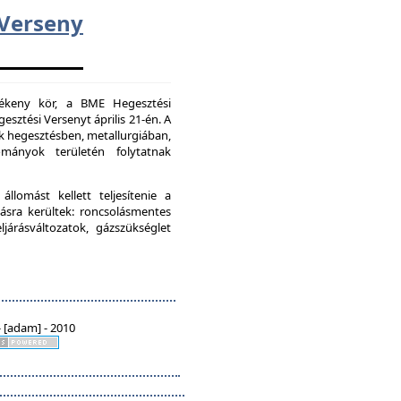
erseny
vékeny kör, a BME Hegesztési
esztési Versenyt április 21-én. A
k hegesztésben, metallurgiában,
mányok területén folytatnak
lomást kellett teljesítenie a
ásra kerültek: roncsolásmentes
járásváltozatok, gázszükséglet
 [adam] - 2010