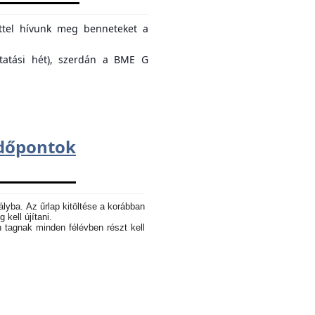
ettel hívunk meg benneteket a
ktatási hét), szerdán a BME G
dőpontok
ályba. Az űrlap kitöltése a korábban
 kell újítani.
n tagnak minden félévben részt kell