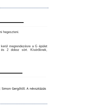
ni hegeszteni.
l kerül megrendezésre a G épület
 és 2 doboz sört. Kísérőknek,
t Simon Gergőtől. A névszitázás