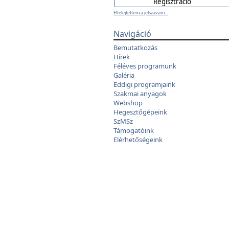
Elfelejtettem a jelszavam...
Navigáció
Bemutatkozás
Hírek
Féléves programunk
Galéria
Eddigi programjaink
Szakmai anyagok
Webshop
Hegesztőgépeink
SzMSz
Támogatóink
Elérhetőségeink