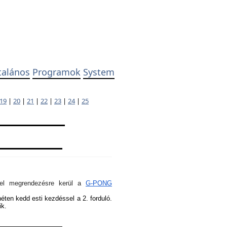
talános
Programok
System
19
|
20
|
21
|
22
|
23
|
24
|
25
ivel megrendezésre kerül a
G-PONG
héten kedd esti kezdéssel a 2. forduló.
ik.