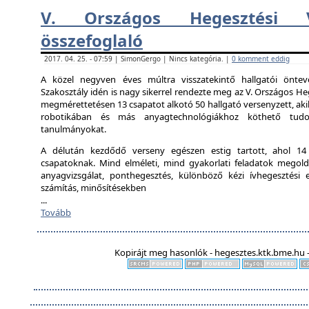
V. Országos Hegesztési V
összefoglaló
2017. 04. 25. - 07:59 | SimonGergo | Nincs kategória. |
0 komment eddig
A közel negyven éves múltra visszatekintő hallgatói önte
Szakosztály idén is nagy sikerrel rendezte meg az V. Országos Heg
megmérettetésen 13 csapatot alkotó 50 hallgató versenyzett, aki
robotikában és más anyagtechnológiákhoz köthető tudo
tanulmányokat.
A délután kezdődő verseny egészen estig tartott, ahol 14 ál
csapatoknak. Mind elméleti, mind gyakorlati feladatok megold
anyagvizsgálat, ponthegesztés, különböző kézi ívhegesztési el
számítás, minősítésekben
...
Tovább
Kopirájt meg hasonlók - hegesztes.ktk.bme.hu -