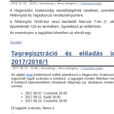
2018. 02. 02. - 20:09 | SimonGergo | Nincs kategória. |
0 komment eddig
A Hegesztési Szakosztály vezetőségének nevében, szeret
Félévnyitó és Tagtoborzó rendezvényünkre.
A Félévnyitó 18:00-kor veszi kezdetét február 7-én (1. o
épületének 120-as termében. Gyülekező az előtérben.
Az eseményen a tagújítást követően az elmúlt egy
...
Tovább
Tagregisztráció és előadás i
2017/2018/1
2017. 09. 07. - 05:48 | SimonGergo | Nincs kategória. |
0 komment eddig
Az alábbi
űrlap
kitöltésével tudtok jelentkezni a Hegesztési Szakoszt
regisztrált tagok számára is kötelező, a tagságot minden félévben meg
​A kötelező balesetvédelmi oktatások időpontja (az oktatáson minde
vennie):
​2017.09.07. Csütrötök 16:00
2017.09.12. Kedd 18:00
2017.09.14. Csütörtök 18:00
Új tagjaink számára, illetve a
...