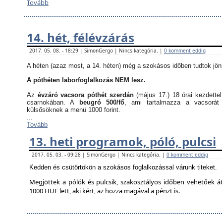
Tovább
14. hét, félévzárás
2017. 05. 08. - 18:29 | SimonGergo | Nincs kategória. |
0 komment eddig
A héten (azaz most, a 14. héten) még a szokásos időben tudtok jön
A póthéten laborfoglalkozás NEM lesz.
Az
évzáró vacsora póthét szerdán
(május 17.) 18 órai kezdette
csarnokában. A
beugró 500/fő
, ami tartalmazza a vacsorát
külsősöknek a menü 1000 forint.
...
Tovább
13. heti programok, póló, pulcsi
2017. 05. 03. - 09:28 | SimonGergo | Nincs kategória. |
0 komment eddig
Kedden és csütörtökön a szokásos foglalkozással várunk titeket.
Megjöttek a pólók és pulcsik, szakosztályos időben vehetőek á
1000 HUF lett, aki kért, az hozza magával a pénzt is.