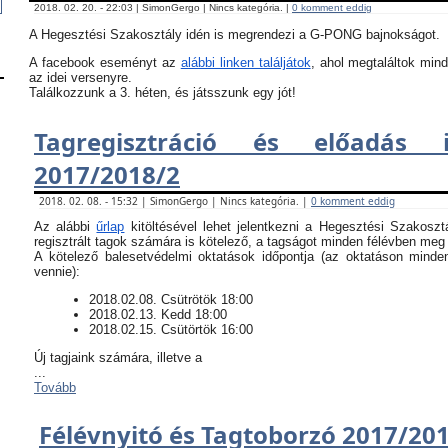
2018. 02. 20. - 22:03 | SimonGergo | Nincs kategória. |
0 komment eddig
A Hegesztési Szakosztály idén is megrendezi a G-PONG bajnokságot.
A facebook eseményt az
alábbi linken találjátok
, ahol megtaláltok mind
az idei versenyre.
Találkozzunk a 3. héten, és játsszunk egy jót!
Tagregisztráció és előadás i
2017/2018/2
2018. 02. 08. - 15:32 | SimonGergo | Nincs kategória. |
0 komment eddig
Az alábbi
űrlap
kitöltésével lehet jelentkezni a Hegesztési Szakoszt
regisztrált tagok számára is kötelező, a tagságot minden félévben meg k
​A kötelező balesetvédelmi oktatások időpontja (az oktatáson minde
vennie):
​2018.02.08. Csütrötök 18:00
2018.02.13. Kedd 18:00
2018.02.15. Csütörtök 16:00
Új tagjaink számára, illetve a
...
Tovább
Félévnyitó és Tagtoborzó 2017/20