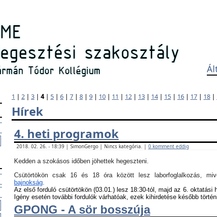
Ál
1
|
2
|
3
|
4
|
5
|
6
|
7
|
8
|
9
|
10
|
11
|
12
|
13
|
14
|
15
|
16
|
17
|
18
|
Hírek
4. heti programok
2018. 02. 26. - 18:39 | SimonGergo | Nincs kategória. |
0 komment eddig
Kedden a szokásos időben jöhettek hegeszteni.
Csütörtökön csak 16 és 18 óra között lesz laborfoglalkozás, m
bajnokság
.
Az első forduló csütörtökön (03.01.) lesz 18:30-tól, majd az 6. oktatási 
Igény esetén további fordulók várhatóak, ezek kihirdetése később történ
GPONG - A sör bosszúja