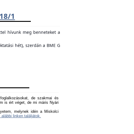
018/1
ttel hívunk meg benneteket a
oktatási hét), szerdán a BME G
oglalkozásokat, de szakmai és
 is ért véget, de mi máris Nyári
yetem, melynek idén a Miskolci
 alábbi linken találjátok.