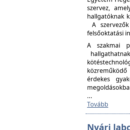
szervez, amel
hallgatóknak k
A szervezők
felsőoktatási 
A szakmai p
hallgathatna
kötéstechnológ
közreműködő i
érdekes gyak
megoldásokba
...
Tovább
Nyári lab