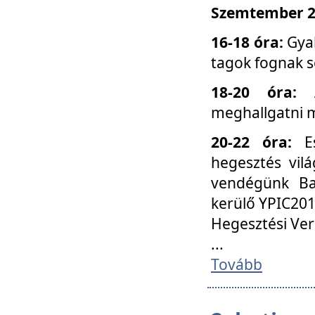
Szemtember 25
16-18 óra:
Gyak
tagok fognak s
18-20 óra:
meghallgatni m
20-22 óra:
Es
hegesztés vilá
vendégünk Ba
kerülő YPIC201
Hegesztési Ver
...
Tovább