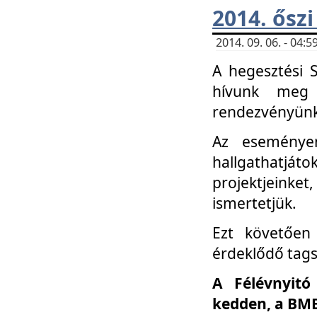
2014. őszi
2014. 09. 06. - 04
A hegesztési 
hívunk meg 
rendezvényünk
Az eseménye
hallgathatjáto
projektjeink
ismertetjük.
Ezt követően 
érdeklődő tag
A Félévnyitó
kedden, a BME