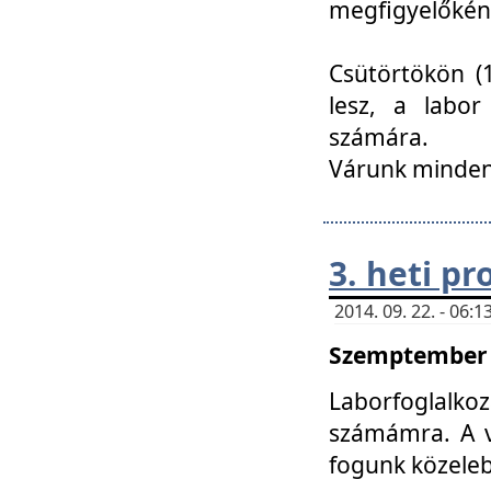
megfigyelőkén
Csütörtökön (1
lesz, a labor
számára.
Várunk mindenk
3. heti p
2014. 09. 22. - 06
Szemptember 2
Laborfoglalk
számámra. A ve
fogunk közele