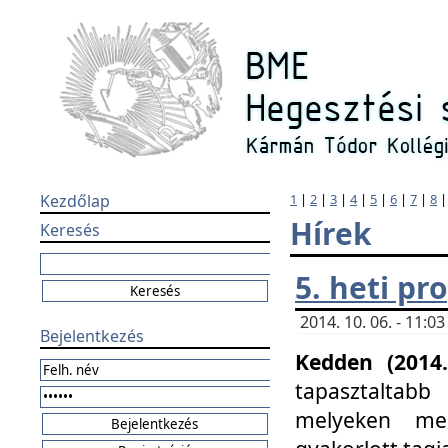
Kezdőlap
1
|
2
|
3
|
4
|
5
|
6
|
7
|
8
Hírek
Keresés
5. heti p
2014. 10. 06. - 11:
Bejelentkezés
Kedden (2014.
tapasztaltabb
melyeken meg