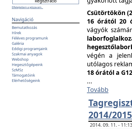
gyakorlott tagj
Elfelejtettem a jelszavam...
Csütörtökön (2
Navigáció
16 órától 20 
Bemutatkozás
vágyók számá
Hírek
laborfoglal
Féléves programunk
Galéria
hegesztőlaborb
Eddigi programjaink
végén a jelenl
Szakmai anyagok
Webshop
utólagos reklam
Hegesztőgépeink
SzMSz
18 órától a G1
Támogatóink
...
Elérhetőségeink
Tovább
Tagreg
2014/2015
2014. 09. 11. - 11