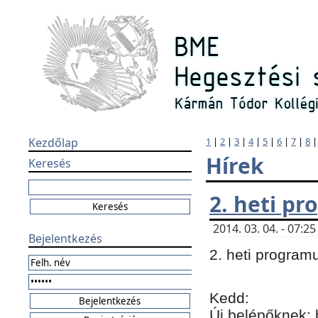
Kezdőlap
1
|
2
|
3
|
4
|
5
|
6
|
7
|
8
Hírek
Keresés
2. heti p
2014. 03. 04. - 07:
Bejelentkezés
2. heti program
Kedd:
Új belépőknek: 