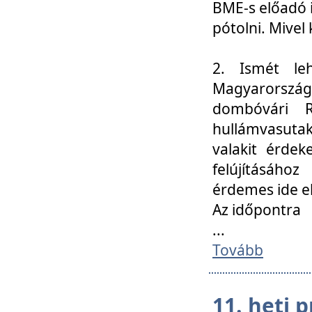
BME-s előadó i
pótolni. Mivel 
2. Ismét le
Magyarország
dombóvári R
hullámvasuta
valakit érdek
felújításáh
érdemes ide el
Az időpontra
...
Tovább
11. heti