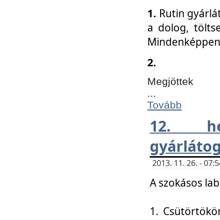
1.
Rutin gyárlá
a dolog, tölts
Mindenképpen 
2.
Megjöttek
...
Tovább
12. h
gyárlátog
2013. 11. 26. - 07
A szokásos lab
1. Csütörtökö