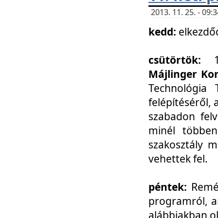
2013. 11. 25. - 09
kedd:
elkezdő
csütörtök:
Májlinger Ko
Technológia 
felépítéséről,
szabadon felv
minél többen
szakosztály m
vehettek fel.
péntek:
Remél
programról, a
alábbiakban ol