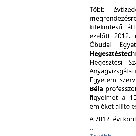
Több évtize
megrendezésr
kitekintésű á
ezelőtt 2012.
Óbudai Egy
Hegesztéstechn
Hegesztési Sz
Anyagvizsgála
Egyetem szerv
Béla
professzor
figyelmét a 10
emléket állító
A 2012. évi ko
...