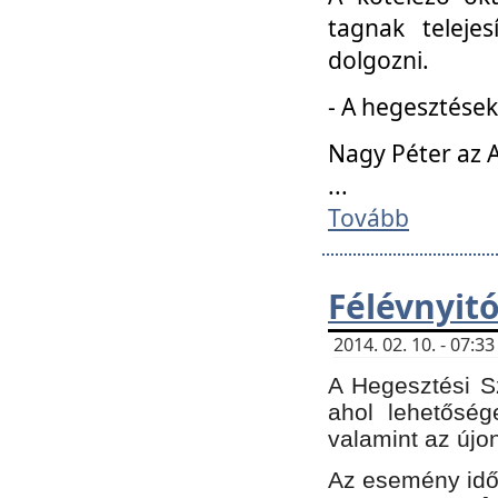
tagnak teleje
dolgozni.
- A hegesztések
Nagy Péter az A
...
Tovább
Félévnyit
2014. 02. 10. - 07:
A Hegesztési Sz
ahol lehetőség
valamint az újo
Az esemény időp