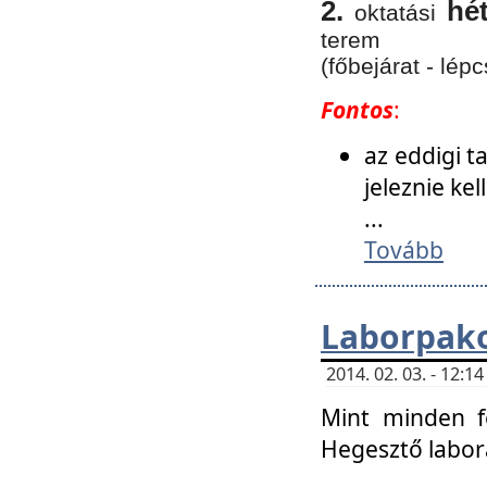
2.
hé
oktatási
terem
(főbejárat - lépc
Fontos
:
az eddigi 
jeleznie ke
...
Tovább
Laborpako
2014. 02. 03. - 12:
Mint minden f
Hegesztő labor