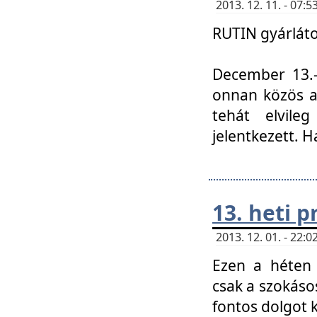
2013. 12. 11. - 07
RUTIN gyárláto
December 13.-á
onnan közös a
tehát elvile
jelentkezett. H
13. heti 
2013. 12. 01. - 22
Ezen a héten
csak a szokáso
fontos dolgot 