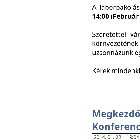
A laborpakolá
14:00 (Február
Szeretettel vá
környezetének
uzsonnázunk eg
Kérek mindenki
Megkezd
Konferenc
2014. 01. 22. - 19: