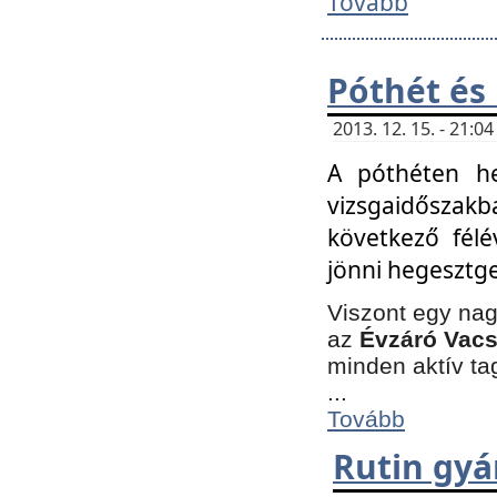
Tovább
Póthét és
2013. 12. 15. - 21:
A póthéten he
vizsgaidőszak
következő félé
jönni hegesztge
Viszont egy nag
az
Évzáró Vacs
minden aktív ta
...
Tovább
Rutin gyá