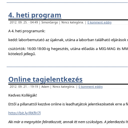
4. heti program
2012. 09. 25. - 04:49 | SimonGergo | Nincs kategória. |
0 komment eddig
A 4. heti programunk:
kedd: laborbemutató az újaknak, utána a laborban található eljárások 
csütörtök: 16:00-18:00-ig hegesztés, utána előadás a MIG-MAG és MM
kötelező jellegű.
Online tagjelentkezés
2012. 09. 21. - 19:19 | Adam | Nincs kategória. |
0 komment eddig
Kedves Kollégák!
Ettől a pillanattól kezdve online is leadhatjátok jelentkezésetek erre a f
http://bit.ly/RKfH7l
Aki már a megnyitón feliratkozott, annak itt nem szükséges. A jelentkezési 