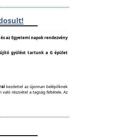
dosult!
e és az Egyetemi napok rendezvény
lújító gyűlést tartunk a G épület
rai
kezdettel az újonnan belépőknek
való részvétel a tagság feltétele. Az