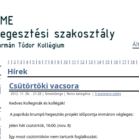
Ál
1
|
2
|
3
|
4
|
5
|
6
|
7
|
8
|
9
|
10
|
11
|
12
|
13
|
14
|
15
|
16
|
17
|
18
|
Hírek
Csütörtöki vacsora
2012. 11. 06. - 21:28 | SimonGergo | Nincs kategória. |
0 komment eddig
Kedves Kolleginák és kollégák!
A paprikás krumpli hegesztés projekt időpontja immáron végleges:
Jelen hét csütörtök, 16:00. (nov. 8)
Így most csütörtökön nem tartunk foglalkozást.