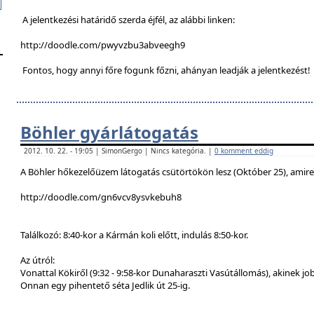
A jelentkezési határidő szerda éjfél, az alábbi linken:
http://doodle.com/pwyvzbu3abveegh9
Fontos, hogy annyi főre fogunk főzni, ahányan leadják a jelentkezést!
Böhler gyárlátogatás
2012. 10. 22. - 19:05 | SimonGergo | Nincs kategória. |
0 komment eddig
A Böhler hőkezelőüzem látogatás csütörtökön lesz (Október 25), amire a
http://doodle.com/gn6vcv8ysvkebuh8
Találkozó: 8:40-kor a Kármán koli előtt, indulás 8:50-kor.
Az útról:
Vonattal Kökiről (9:32 - 9:58-kor Dunaharaszti Vasútállomás), akinek job
Onnan egy pihentető séta Jedlik út 25-ig.