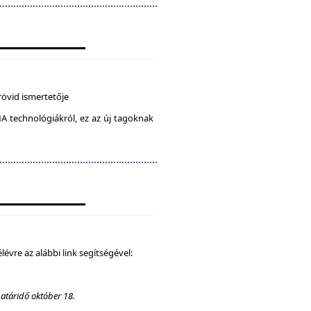
rövid ismertetője
A technológiákról, ez az új tagoknak
élévre az alábbi link segítségével:
határidő október 18.