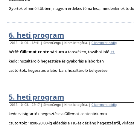
Gyertek el minél többen, nagyon érdekes téma lesz, mindenkinek tudo
6. heti program
2012. 10. 06. - 18:41 | SimonGergo | Nincs kategória. |
0 komment eddig
hétfő:
Gillemot-centenárium
a tanszéken, további infó
itt.
kedd: huzaltároló hegesztése és gyakorlás a laborban
csütörtök: hegesztés a laborban, huzaltároló befejezése
5. heti program
2012. 10. 03. - 22:17 | SimonGergo | Nincs kategória. |
0 komment eddig
kedd: virágtartók hegesztése a Gillemot-centenáriumra
csütörtök: 18:00-20:00-ig előadás a TIG és gázláng hegesztésről, virágt