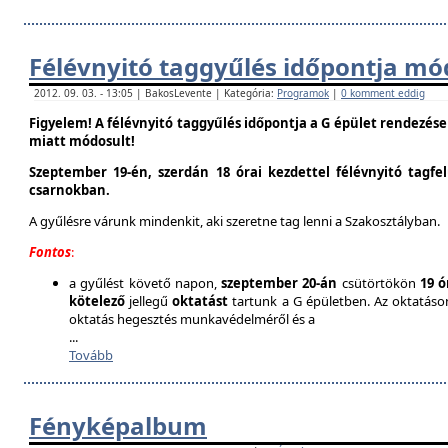
Félévnyitó taggyűlés időpontja mó
2012. 09. 03. - 13:05 | BakosLevente | Kategória:
Programok
|
0 komment eddig
Figyelem! A félévnyitó taggyűlés időpontja a G épület rendezés
miatt módosult!
Szeptember 19-én, szerdán 18 órai kezdettel félévnyitó tagfe
csarnokban.
A gyűlésre várunk mindenkit, aki szeretne tag lenni a Szakosztályban.
Fontos
:
a gyűlést követő napon,
szeptember 20-án
csütörtökön
19 ó
kötelező
jellegű
oktatást
tartunk a G épületben. Az oktatáson 
oktatás hegesztés munkavédelméről és a
...
Tovább
Fényképalbum