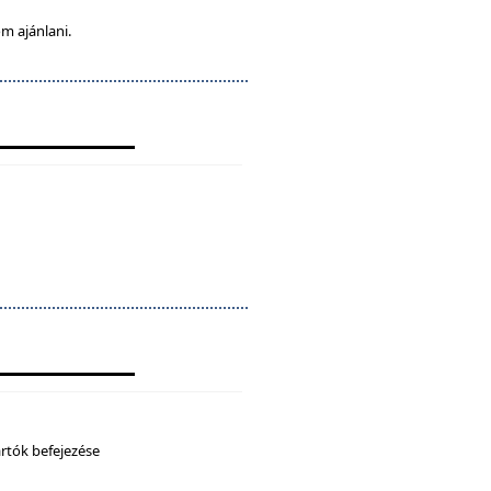
m ajánlani.
artók befejezése