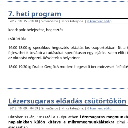
7. heti program
2012. 10. 15. - 18:10 | SimonGergo | Nincs kategória. |
0 komment eddig
kedd: polc befejezése, hegesztés
csütörtök:
16:00-18:00-ig specifikus hegesztés oktatás kis csoportokban. Itt 
fejleszthetik tovább a tudásukat specifikusan egy eljárást szem előtt t
az oktatást végezni. Részletek a helyszínen.
18:00-19:30-ig Drabik Gergő: A modern hegesztő berendezések felépítés
Lézersugaras előadás csütörtökön
2012. 10. 09. - 04:39 | SimonGergo | Nincs kategória. |
0 komment eddig
Október 11.-én, 18:00-tól a G épületben
Lézersugaras megmunkál
napjainkban külön kitérve a mikromegmunkálásokra
című 
eladásában.