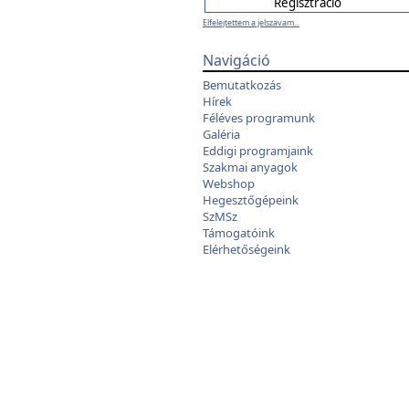
Elfelejtettem a jelszavam...
Navigáció
Bemutatkozás
Hírek
Féléves programunk
Galéria
Eddigi programjaink
Szakmai anyagok
Webshop
Hegesztőgépeink
SzMSz
Támogatóink
Elérhetőségeink