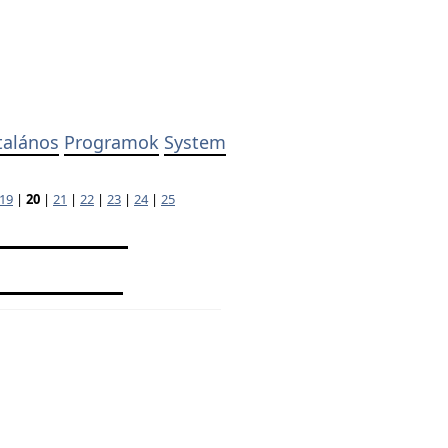
talános
Programok
System
19
|
20
|
21
|
22
|
23
|
24
|
25