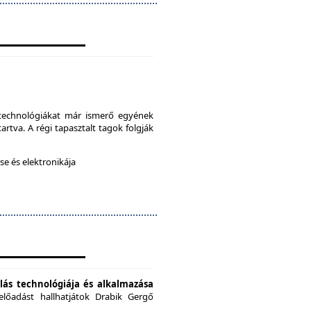
a technológiákat már ismerő egyének
artva. A régi tapasztalt tagok folgják
e és elektronikája
ás technológiája és alkalmazása
előadást hallhatjátok Drabik Gergő