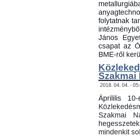
metallu
anyagtechn
folytatnak t
intézménybő
János Egyet
csapat az Ó
BME-ről kerül
Közleked
Szakmai
2018. 04. 04. - 05
Áprililis 1
Közlekedés
Szakmai N
hegesszetek 
mindenkit sok