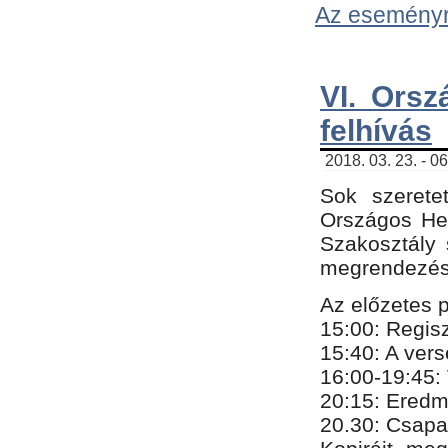
Az eseményről
VI. Orsz
felhívás
2018. 03. 23. - 0
Sok szerete
Országos He
Szakosztály 
megrendezésr
Az előzetes 
15:00: Regis
15:40: A ver
16:00-19:45:
20:
​15​
: Eredm
​20.30: Csapa