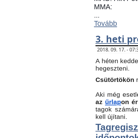
MMA:
...
Tovább
3. heti 
2018. 09. 17. - 0
A héten kedde
hegeszteni.
Csütörtökön
Aki még esetl
az
űrlap
on ér
tagok számár
kell újítani.
Tagregi
időpontok