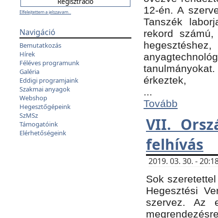
12-én. A szer
Elfelejtettem a jelszavam...
Tanszék laborj
Navigáció
rekord számú, 
hegesztéshe
Bemutatkozás
Hírek
anyagtechnológ
Féléves programunk
tanulmányokat.
Galéria
érkeztek,
Eddigi programjaink
Szakmai anyagok
...
Webshop
Tovább
Hegesztőgépeink
SzMSz
VII. Ors
Támogatóink
Elérhetőségeink
felhívás
2019. 03. 30. - 20
Sok szeretettel
Hegesztési Ve
szervez. Az 
megrendezésre 