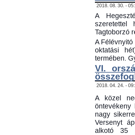
2018. 08. 30. - 05
A Hegeszté
szeretette
Tagtoborzó 
A Félévnyitó
oktatási h
termében. Gy
VI. orsz
összefog
2018. 04. 24. - 09
A közel neg
öntevékeny 
nagy sikerr
Versenyt áp
alkotó 35 h