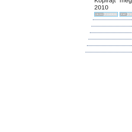
Kopirájt me
2010