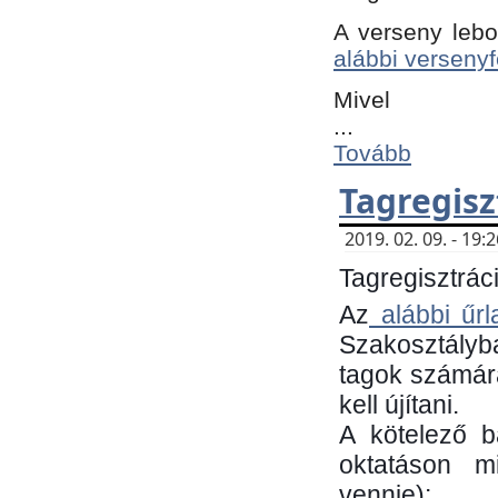
A verseny lebo
alábbi versenyf
Mivel
...
Tovább
Tagregisz
2019. 02. 09. - 19
Tagregisztráci
Az
alábbi űrl
Szakosztályb
tagok számára
kell újítani.
​A kötelező 
oktatáson m
vennie):