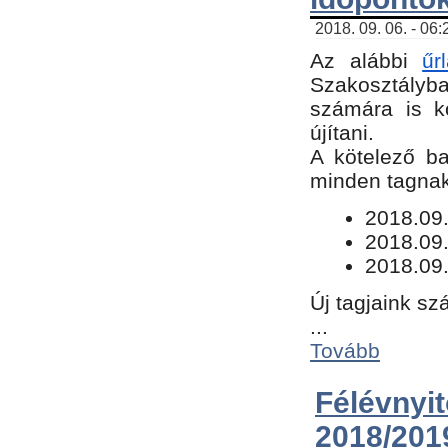
2018. 09. 06. - 06
Az alábbi
űr
Szakosztályba.
számára is k
újítani.
​A kötelező b
minden tagnak 
​2018.09
2018.09.
2018.09.
Új tagjaink sz
...
Tovább
Félévn
2018/201