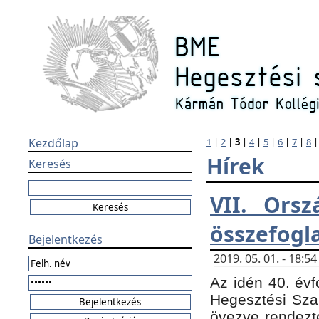
Kezdőlap
1
|
2
|
3
|
4
|
5
|
6
|
7
|
8
Hírek
Keresés
VII. Orsz
összefogl
Bejelentkezés
2019. 05. 01. - 18:
Az idén 40. évf
Hegesztési Sza
övezve rendezte