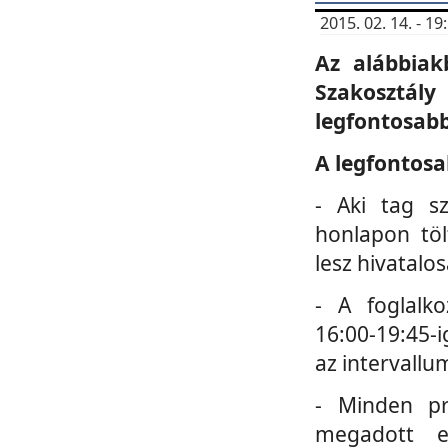
2015. 02. 14. - 
Az alábbiak
Szakosztá
legfontosabb
A legfontosa
- Aki tag s
honlapon töl
lesz hivatalo
- A foglalk
16:00-19:45-i
az intervallu
- Minden pr
megadott e