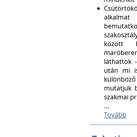
Csütörtökö
alkalmat
bemutatko
szakosztál
között
maróbere
láthattok
után mi i
különböző 
mutatjuk b
szakmai p
...
Tovább