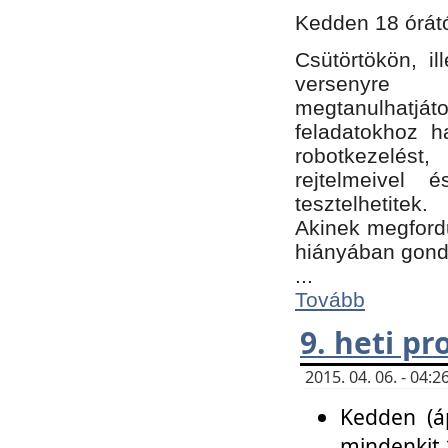
Kedden 18 órátó
Csütörtökön, i
versenyre k
megtanulhatj
feladatokhoz ha
robotkezelést
rejtelmeivel 
tesztelhetitek.
Akinek megfordu
hiányában gon
...
Tovább
9. heti p
2015. 04. 06. - 04
Kedden (áp
mindenkit 