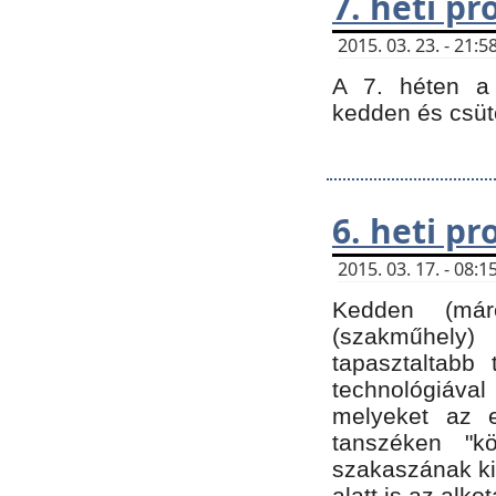
7. heti p
2015. 03. 23. - 21
A 7. héten a 
kedden és csüt
6. heti p
2015. 03. 17. - 08
Kedden (márc
(szakműhely)
tapasztaltabb 
technológiával
melyeket az e
tanszéken "k
szakaszának ki
alatt is az alko