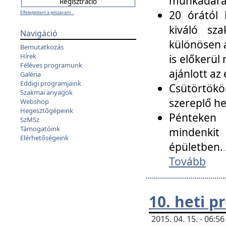
munkadarab
20 órától 
Elfelejtettem a jelszavam...
kiváló sz
Navigáció
különösen a
Bemutatkozás
Hírek
is előkerül
Féléves programunk
ajánlott az
Galéria
Eddigi programjaink
Csütörtökö
Szakmai anyagok
szereplő he
Webshop
Hegesztőgépeink
Pénteken 
SzMSz
Támogatóink
mindenkit
Elérhetőségeink
épületben. 
Tovább
10. heti 
2015. 04. 15. - 06: