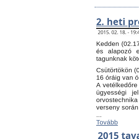
2. heti 
2015. 02. 18. - 1
Kedden (02.17
és alapozó e
tagunknak köt
Csütörtökön (0
16 óráig van ó
A vetélkedőre 
ügyességi je
orvostechnika 
verseny során
...
Tovább
2015 tav