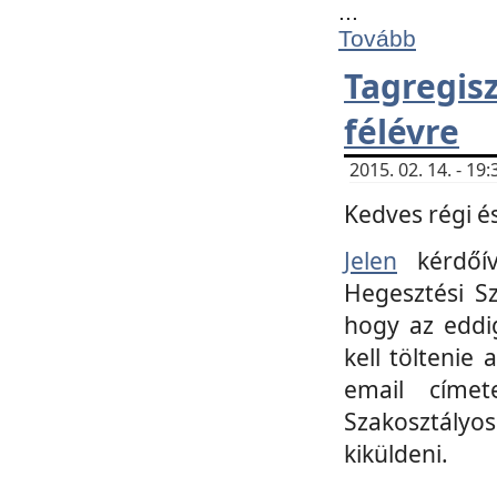
...
Tovább
Tagregi
félévre
2015. 02. 14. - 1
Kedves régi és
Jelen
kérdőív
Hegesztési Sz
hogy az eddi
kell töltenie
email címet
Szakosztályo
kiküldeni.