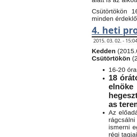
Csütörtökön 1
minden érdeklő
4. heti p
2015. 03. 02. - 15
Kedden
(2015.
Csütörtökön
(
16-20 óra
18 órát
elnöke
hegeszt
as ter
Az előad
rágcsálni
ismerni e
régi tagja