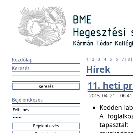
Kezdőlap
1
|
2
|
3
|
4
|
5
|
6
|
7
|
8
Hírek
Keresés
11. heti 
2015. 04. 21. - 06:
Bejelentkezés
Kedden labo
A foglalko
tapasztal