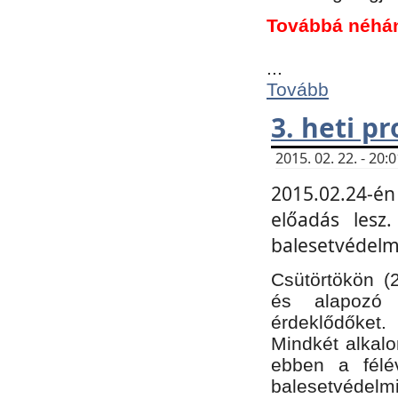
Továbbá néhá
...
Tovább
3. heti p
2015. 02. 22. - 20
2015.02.24-én
előadás lesz
balesetvédelmi
Csütörtökön (
és alapozó e
érdeklődőket.
Mindkét alkalo
ebben a félé
balesetvédelmi