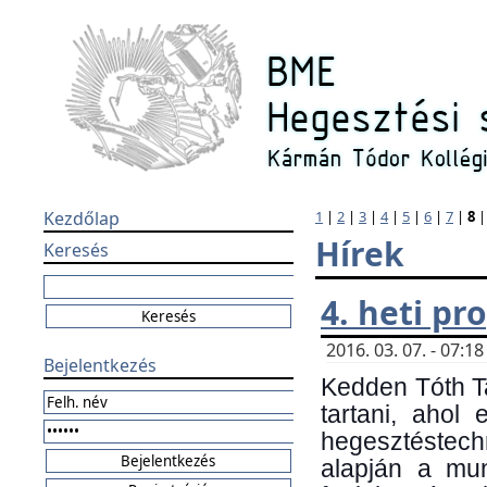
Kezdőlap
1
|
2
|
3
|
4
|
5
|
6
|
7
|
8
Hírek
Keresés
4. heti p
2016. 03. 07. - 07:
Bejelentkezés
Kedden Tóth Ta
tartani, ahol
hegesztéstechn
alapján a mun