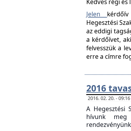
Kedves régi és 
Jelen
kérdőív
Hegesztési Szak
az eddigi tagsá
a kérdőívet, ak
felvesszük a le
erre a címre fo
2016 tavas
2016. 02. 20. - 09:
A Hegesztési S
hívunk meg 
rendezvényünk