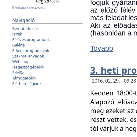
fogjuk gyártan
Elfelejtettem a jelszavam...
az előző félév
más feladat les
Navigáció
Aki az előadá
Bemutatkozás
(hasonlóan a
Hírek
Féléves programunk
...
Galéria
Tovább
Eddigi programjaink
Szakmai anyagok
Webshop
3. heti p
Hegesztőgépeink
SzMSz
Támogatóink
2016. 02. 29. - 09:
Elérhetőségeink
Kedden 18:00-t
Alapozó előad
meg ezeket az 
részt vettek, é
tól várjuk a he