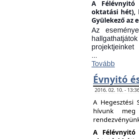
A Félévnyitó 
oktatási hét)
Gyülekező az e
Az eseményen
hallgathatjáto
projektjeinket
...
Tovább
Évnyitó é
2016. 02. 10. - 13
A Hegesztési 
hívunk meg 
rendezvényünk
A Félévnyitó