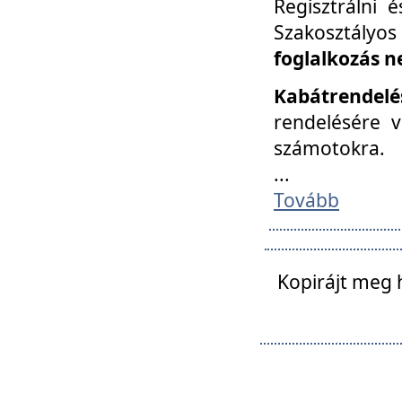
Regisztrálni 
Szakosztályos
foglalkozás n
Kabátrendelé
rendelésére v
számotokra.
...
Tovább
Kopirájt meg 