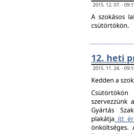
2015. 12. 07. - 09
A szokásos la
csütörtökön.
12. heti
2015. 11. 24. - 09
Kedden a szoká
Csütörtökö
szervezzünk a
Gyártás Szak
plakátja
itt ér
önköltséges. 