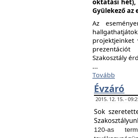
oktatási hét)
Gyülekező az 
Az eseménye
hallgathatjáto
projektjeinket
prezentációt
Szakosztály ér
...
Tovább
Évzáró
2015. 12. 15. - 09
Sok szeretett
Szakosztályun
120-as ter