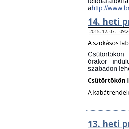
felebará
a
http://www.
14. heti
2015. 12. 07. - 09
A szokásos la
Csütörtökön
órakor indu
szabadon lehe
Csütörtökön 
A kabátrendelé
13. heti