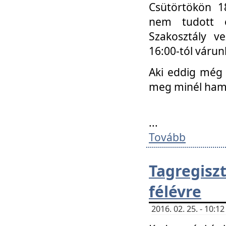
Csütörtökön 18
nem tudott e
Szakosztály v
16:00-tól váru
Aki eddig még 
meg minél ham
...
Tovább
Tagregis
félévre
2016. 02. 25. - 10: