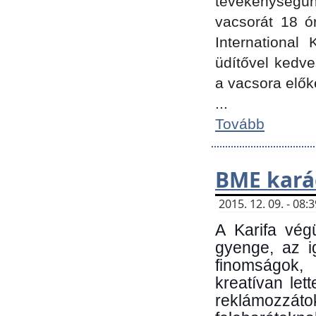
tevékenységünk
vacsorát 18 ó
International 
üdítővel kedv
a vacsora elők
...
Tovább
BME kará
2015. 12. 09. - 08
A Karifa vég
gyenge, az i
finomságok,
kreatívan let
reklámozzá