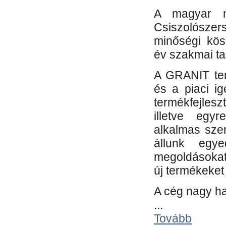
A magyar m
Csiszolósze
minőségi kös
év szakmai tap
A GRANIT ter
és a piaci i
termékfejles
illetve egy
alkalmas sze
állunk egye
megoldásokat
új termékeket 
A cég nagy ha
...
Tovább