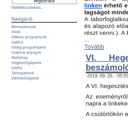
linken
érhető e
Elfelejtettem a jelszavam...
tagságot minde
Navigáció
A laborfoglalko
és alapozó előa
Bemutatkozás
Hírek
részt venni.). 
Féléves programunk
...
Galéria
Tovább
Eddigi programjaink
Szakmai anyagok
VI. Heg
Webshop
Hegesztőgépeink
beszámol
SzMSz
Támogatóink
2019. 09. 20. - 05:5
Elérhetőségeink
A VI. hegeszté
Az eseményről
napra a linkeke
A csütörtökön 