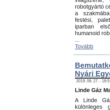
világszerte
robotgyártó c
a szakmában:
festési, pale
iparban els
humanoid robo
...
Tovább
Bemutatk
Nyári Egy
2019. 08. 27. - 18:
Linde Gáz Ma
A Linde Gáz
különleges 