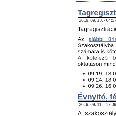
Tagregiszt
2019. 09. 18. - 04:5
Tagregisztráci
Az
alábbi űrl
Szakosztályba.
számára is köte
​A kötelező b
oktatáson minde
09.19. 18:0
09.24. 18:0
09.26. 16:0
Évnyitó, f
2019. 09. 11. - 17:3
A szakosztál