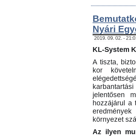
Bemutatk
Nyári Egy
2019. 09. 02. - 21:
KL-System Kf
A tiszta, bi
kor követe
elégedettség
karbantartás
jelentősen m
hozzájárul a
eredmények e
környezet sz
Az ilyen mu