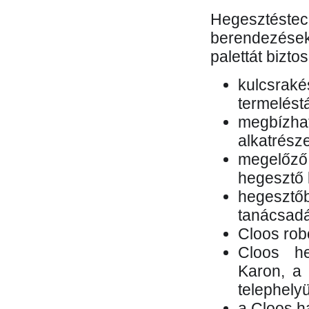
Hegesztés
berendezések 
palettát bizto
kulcsr
termelés
megbízh
alkatrésze
megelőző
hegesztő 
hegesztő
tanácsad
Cloos rob
Cloos he
Karon, a 
telephely
a Cloos h