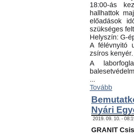
18:00-ás kez
hallhattok ma
előadások id
szükséges fel
Helyszín: G-ép
A félévnyitó 
zsíros kenyér.
A laborfogl
balesetvédelm
...
Tovább
Bemutatk
Nyári Egy
2019. 09. 10. - 08:
GRANIT Csis