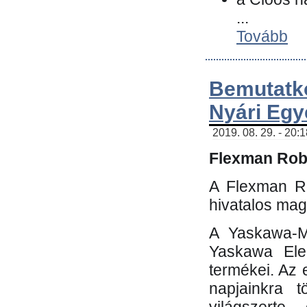
...
Tovább
Bemutatk
Nyári Egy
2019. 08. 29. - 20:
Flexman Robo
A Flexman Ro
hivatalos mag
A Yaskawa-Mo
Yaskawa Elec
termékei. Az e
napjainkra t