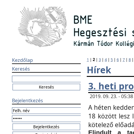
Kezdőlap
1
|
2
|
3
|
4
|
5
|
6
|
7
|
8
Hírek
Keresés
3. heti p
2019. 09. 23. - 05:
Bejelentkezés
A héten kedden
18 között lesz 
kötelező előad
Elindult a ta