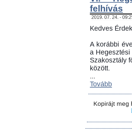
felhívás
2019. 07. 24. - 09:
Kedves Érdek
A korábbi év
a Hegesztési
Szakosztály 
között.
...
Tovább
Kopirájt meg 