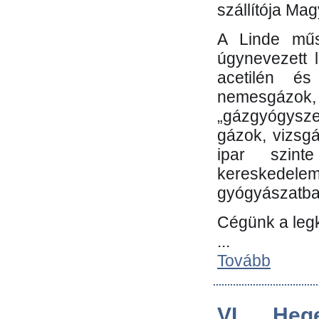
szállítója Ma
A Linde műs
úgynevezett 
acetilén és
nemesgáz
„gázgyógysze
gázok, vizsg
ipar szin
kereskedele
gyógyászatb
Cégünk a leg
...
Tovább
VI. Heg