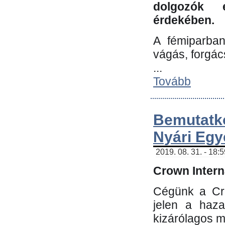
dolgozók 
érdekében.
A fémiparba
vágás, forgác
...
Tovább
Bemutatk
Nyári Egy
2019. 08. 31. - 18:
Crown Interna
Cégünk a Cro
jelen a haz
kizárólagos m