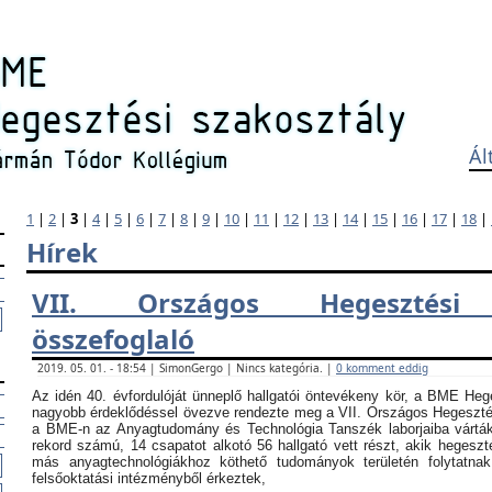
Ál
1
|
2
|
3
|
4
|
5
|
6
|
7
|
8
|
9
|
10
|
11
|
12
|
13
|
14
|
15
|
16
|
17
|
18
|
Hírek
VII. Országos Hegesztési
összefoglaló
2019. 05. 01. - 18:54 | SimonGergo | Nincs kategória. |
0 komment eddig
Az idén 40. évfordulóját ünneplő hallgatói öntevékeny kör, a BME Heg
nagyobb érdeklődéssel övezve rendezte meg a VII. Országos Hegesztési
a BME-n az Anyagtudomány és Technológia Tanszék laborjaiba vártá
rekord számú, 14 csapatot alkotó 56 hallgató vett részt, akik hegeszt
más anyagtechnológiákhoz köthető tudományok területén folytatna
felsőoktatási intézményből érkeztek,