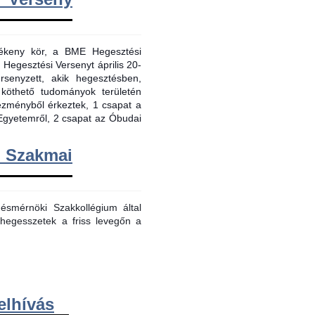
evékeny kör, a BME Hegesztési
 Hegesztési Versenyt április 20-
senyzett, akik hegesztésben,
 köthető tudományok területén
tézményből érkeztek, 1 csapat a
Egyetemről, 2 csapat az Óbudai
m Szakmai
smérnöki Szakkollégium által
hegesszetek a friss levegőn a
elhívás