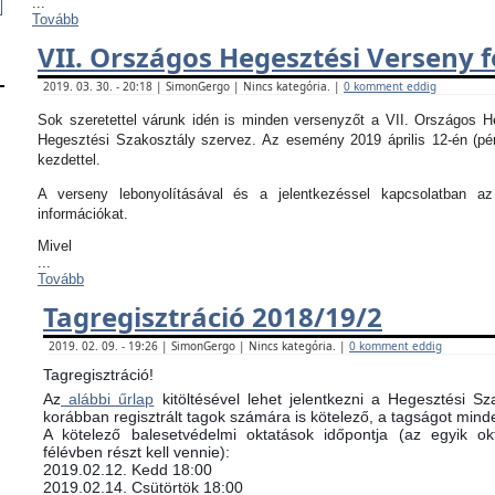
...
Tovább
VII. Országos Hegesztési Verseny f
2019. 03. 30. - 20:18 | SimonGergo | Nincs kategória. |
0 komment eddig
Sok szeretettel várunk idén is minden versenyzőt a VII. Országos 
Hegesztési Szakosztály szervez. Az esemény 2019 április 12-én (pé
kezdettel.
A verseny lebonyolításával és a jelentkezéssel kapcsolatban 
információkat.
Mivel
...
Tovább
Tagregisztráció 2018/19/2
2019. 02. 09. - 19:26 | SimonGergo | Nincs kategória. |
0 komment eddig
Tagregisztráció!
Az
alábbi űrlap
kitöltésével lehet jelentkezni a Hegesztési Sz
korábban regisztrált tagok számára is kötelező, a tagságot minde
​A kötelező balesetvédelmi oktatások időpontja (az egyik 
félévben részt kell vennie):
​2019.02.12. Kedd 18:00
2019.02.14. Csütörtök 18:00