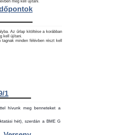
évben meg kell újítani.
dőpontok
lyba. Az űrlap kitöltése a korábban
 kell újítani.
n tagnak minden félévben részt kell
9/1
ttel hívunk meg benneteket a
oktatási hét), szerdán a BME G
Verseny