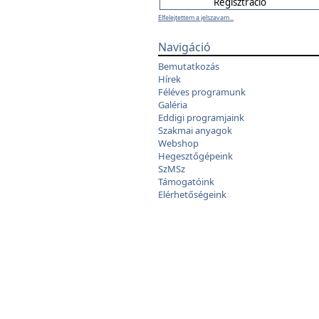
Elfelejtettem a jelszavam...
Navigáció
Bemutatkozás
Hírek
Féléves programunk
Galéria
Eddigi programjaink
Szakmai anyagok
Webshop
Hegesztőgépeink
SzMSz
Támogatóink
Elérhetőségeink