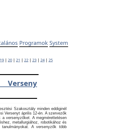
talános
Programok
System
19
|
20
|
21
|
22
|
23
|
24
|
25
 Verseny
esztési Szakosztály minden eddiginél
 Versenyt április 12-én. A szervezők
k a versenyzőket. A megmérettetésen
éshez, metallurgiához, robotikához és
k tanulmányokat. A versenyzők több