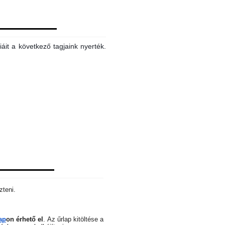
áit a következő tagjaink nyerték.
zteni.
ap
on érhető el
.
Az űrlap kitöltése a