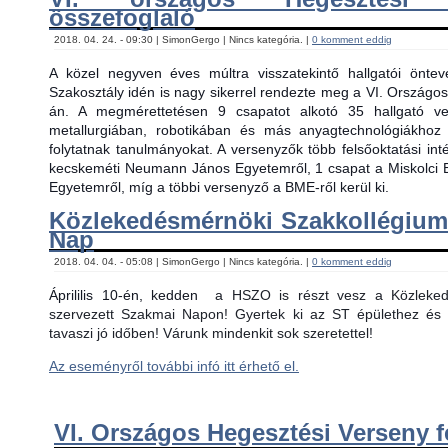
összefoglaló
2018. 04. 24. - 09:30 | SimonGergo | Nincs kategória. |
0 komment eddig
A közel negyven éves múltra visszatekintő hallgatói önt
Szakosztály idén is nagy sikerrel rendezte meg a VI. Országos
án. A megmérettetésen 9 csapatot alkotó 35 hallgató ver
metallurgiában, robotikában és más anyagtechnológiákhoz
folytatnak tanulmányokat. A versenyzők több felsőoktatási in
kecskeméti Neumann János Egyetemről, 1 csapat a Miskolci 
Egyetemről, míg a többi versenyző a BME-ről kerül ki.
Közlekedésmérnöki Szakkollégiu
Nap
2018. 04. 04. - 05:08 | SimonGergo | Nincs kategória. |
0 komment eddig
Áprililis 10-én, kedden
a HSZO is részt vesz a Közlekedé
szervezett Szakmai Napon! Gyertek ki az ST épülethez és 
tavaszi jó időben! Várunk mindenkit sok szeretettel!
Az eseményről további infó itt érhető el.
VI. Országos Hegesztési Verseny f