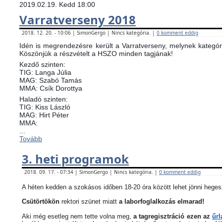
2019.02.19. Kedd 18:00
Varratverseny 2018
2018. 12. 20. - 10:06 | SimonGergo | Nincs kategória. |
0 komment eddig
Idén is megrendezésre került a Varratverseny, melynek kategóri
Köszönjük a részvételt a HSZO minden tagjának!
Kezdő szinten:
TIG: Langa Júlia
MAG: Szabó Tamás
MMA: Csík Dorottya
Haladó szinten:
TIG: Kiss László
MAG: Hirt Péter
MMA:
...
Tovább
3. heti programok
2018. 09. 17. - 07:34 | SimonGergo | Nincs kategória. |
0 komment eddig
A héten kedden a szokásos időben 18-20 óra között lehet jönni heges
Csütörtökön
rektori szünet miatt
a laborfoglalkozás elmarad!
Aki még esetleg nem tette volna meg,
a tagregisztráció ezen az
űrl