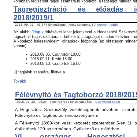
korábban regisztrált tagok számára is kötelező, a tagságot minden fél
Tagregisztráció és előadás i
2018/2019/1
2018. 09. 06. - 06:27 | SimonGergo | Nincs kategória. |
0 komment eddig
Az alábbi
űrlap
kitöltésével lehet jelentkezni a Hegesztési Szakosztá
regisztrált tagok számára is kötelező, a tagságot minden félévben meg
​A kötelező balesetvédelmi oktatások időpontja (az oktatáson minde
vennie):
​2018.09.06. Csütrötök 18:00
2018.09.11. Kedd 18:00
2018.09.13. Csütörtök 16:00
Új tagjaink számára, illetve a
...
Tovább
Félévnyitó és Tagtoborzó 2018/201
2018. 08. 30. - 05:24 | SimonGergo | Nincs kategória. |
0 komment eddig
A Hegesztési Szakosztály vezetőségének nevében, szerete
Félévnyitó és Tagtoborzó rendezvényünkre.
A Félévnyitó 18:00-kor veszi kezdetét szeptember 5-én (1. 
épületének 120-as termében. Gyülekező az előtérben.
VI. országos Hegesztési 