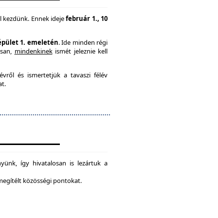
l kezdünk. Ennek ideje
február 1., 10
 épület 1. emeletén
. Ide minden régi
usan,
mindenkinek
ismét jeleznie kell
vről és ismertetjük a tavaszi félév
at.
ünk, így hivatalosan is lezártuk a
 megítélt közösségi pontokat.