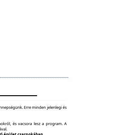
nepségünk. Erre minden jelenlegi és
okról, és vacsora lesz a program. A
ával.
 G épület csarnokában.