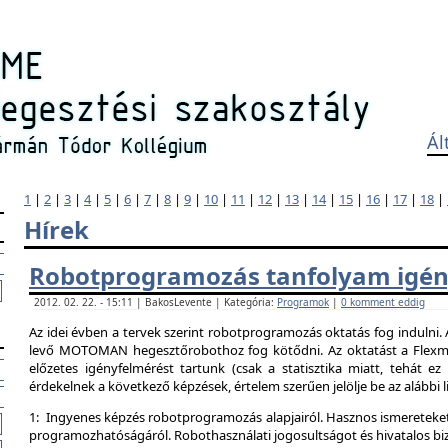
Ál
1
|
2
|
3
|
4
|
5
|
6
|
7
|
8
|
9
|
10
|
11
|
12
|
13
|
14
|
15
|
16
|
17
|
18
|
Hírek
Robotprogramozás tanfolyam igén
2012. 02. 22. - 15:11 | BakosLevente | Kategória:
Programok
|
0 komment eddig
Az idei évben a tervek szerint robotprogramozás oktatás fog indulni.
levő MOTOMAN hegesztőrobothoz fog kötődni. Az oktatást a Flexman
előzetes igényfelmérést tartunk (csak a statisztika miatt, tehát e
érdekelnek a következő képzések, értelem szerűen jelölje be az alábbi l
1: Ingyenes képzés robotprogramozás alapjairól. Hasznos ismereteket
programozhatóságáról. Robothasználati jogosultságot és hivatalos bi