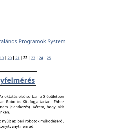
talános
Programok
System
19
|
20
|
21
|
22
|
23
|
24
|
25
yfelmérés
 Az oktatás első sorban a G épületben
 Robotics Kft. fogja tartani. Ehhez
z nem jelentkezés). Kérem, hogy akit
inken.
 nyújt az ipari robotok működéséről,
zonyítványt nem ad.