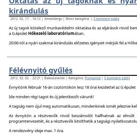
Oktatás az új tagoknak és nyár
kirándulás
2012. 02. 17. - 16:12 | SimonGergo | Nincs kategória. |
0 komment eddig
Az új tagok kötelező munkavédelmi oktatása és az eljárások rövid be
a G.épület
Hőkezelő laboratórium
ában.
20:00-tól a nyári szakmai kirándulás előzetes igényeit mérjük fel a Hők
Félévnyitó gyűlés
2012. 02. 02. - 22:21 | BakosLevente | Kategória:
Programok
|
0 komment eddig
Évnyitónk február 16-án csütörtökön lesz 18 órai kezdettel az G épület
Ide minden régi tagot és új jelentkezőt várunk!
A tagság nem újul meg automatikusan, mindenkinek ismét jeleznie kell
Az évnyitón a résztvevők rövid beszámolót hallhatnak az elmúlt é
programtervezetét, és a résztvevők kitölthetik a tagsági nyilatkozatok
A rendezvény ideje max. 1 óra.