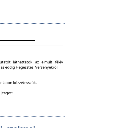
tatót láthattatok az elmúlt félév
 az eddig Hegesztési Versenyekről.
onlapon közzétesszük.
j tagot!