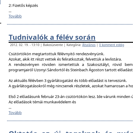
2: Fizetős képzés
...
Tovább
Tudnivalók a félév során
2012. 02. 19. - 13:10 | BakosLevente | Kategória:
Általános
|
0 komment eddig
Csütörtökön megtartottuk félévnyitó rendezvényünk.
Azokat, akik itt részt vettek és feliratkoztak, felvettük a levlistára.
A rendezvényen röviden ismertettük a Szakosztályt, rövid bemu
programjairól Uzonyi Sándortól és Steinbach Ágoston tartott előadást
Az aktuális félévben 3 gyárlátogatást és több előadást is tervezünk.
A gyárlátogatásokról még nincsenek részletek, azokat hamarosan a h
Első 2 előadásunk február 23-án csütörtökön lesz. Ide várunk minden ú
Az előadások témái munkavédelem és
...
Tovább