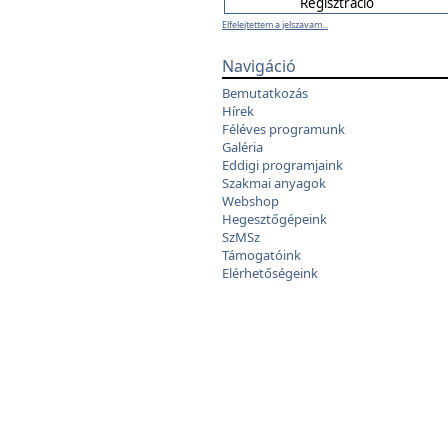
Elfelejtettem a jelszavam...
Navigáció
Bemutatkozás
Hírek
Féléves programunk
Galéria
Eddigi programjaink
Szakmai anyagok
Webshop
Hegesztőgépeink
SzMSz
Támogatóink
Elérhetőségeink