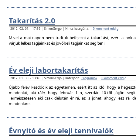
Takarítás 2.0
2012. 02. 01. - 17:39 | SimonGergo | Nincs kategória. |
0 komment eddig
Mivel a mai napon nem tudtuk befejezni a takarítást, ezért a holna
várjuk lelkes tagjainkat és jövőbeli tagjainkat segíteni.
Év eleji labortakarítás
2012. 01. 30. - 13:49 | SimonGergo | Kategória:
Programok
|
0 komment eddig
Újabb félév kezdődik az egyetemen, ezért itt az idő, hogy a hegesztő
mindenkit, aki ráér, hogy február 1.-n, szerdán 10-től jöjjön segí
Természetesen aki csak délután ér rá, az is jöhet, ahogy lesz rá 
mindenkire.
Évnyitó és év eleji tennivalók