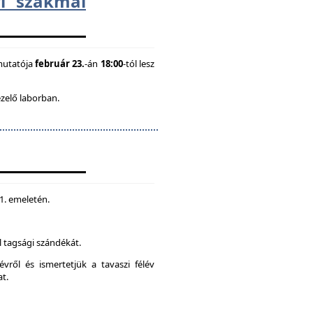
i szakmai
mutatója
február 23.
-án
18:00
-tól lesz
ezelő laborban.
 1. emeletén.
 tagsági szándékát.
vről és ismertetjük a tavaszi félév
at.