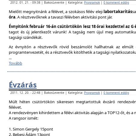
2012. 01. 21. - 09:38 | BakosLevente | Kategória:
Programok
|
0 komment eddig
Mielőtt megnyitnánk a félévet, a szokásos félév eleji
labortakarítás
sa
óra
. A résztvevőknek a tavaszi félévben aktivitási pont jár.
Évnyitónk február 16-án csütörtökön lesz 18 órai kezdettel az G
tagot és új jelentkezőt várunk! A tagság nem újul meg automatik
tagsági szándékát.
Az évnyitón a résztvevők rövid beszámolót hallhatnak az elmúlt é
programtervezetét, és a résztvevők kitölthetik a tagsági nyilatkozatok
...
Tovább
Évzárás
2011. 12. 20. - 22:48 | BakosLevente | Kategória:
Programok
|
0 komment eddig
Múlt héten csütörtökön sikeresen megtartottuk évzáró rendezvény
félévet.
A rendezvényen kihirdettem a félévi aktivitás alapján a TOP12-őt, és a
A rangsor ismét:
1. Simon Gergely 15pont
2. Bebesi Ádám 13pont