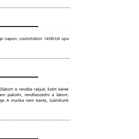
pi napon, csütörtökön 14:00-tól újra
labort is rendbe rakjuk. Ezért kérek
teni pakolni, rendbeszedni a labort.
ideje. A munka nem kevés, számítunk