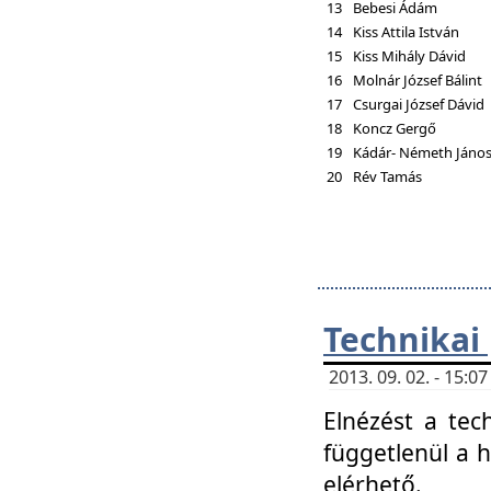
13
Bebesi Ádám
14
Kiss Attila István
15
Kiss Mihály Dávid
16
Molnár József Bálint
17
Csurgai József Dávid
18
Koncz Gergő
19
Kádár- Németh Jáno
20
Rév Tamás
Technikai
2013. 09. 02. - 15:
Elnézést a tec
függetlenül a 
elérhető.