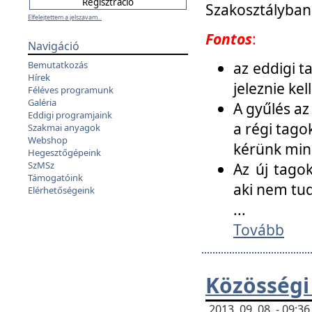
Szakosztályban
Elfelejtettem a jelszavam...
Fontos
:
Navigáció
az eddigi 
Bemutatkozás
Hírek
jeleznie ke
Féléves programunk
Galéria
A gyűlés az
Eddigi programjaink
a régi tago
Szakmai anyagok
Webshop
kérünk min
Hegesztőgépeink
SzMSz
Az új tago
Támogatóink
aki nem tud
Elérhetőségeink
...
Tovább
Közösségi
2013. 09. 08. - 09: