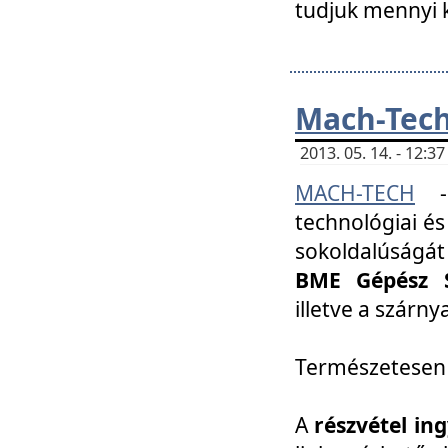
tudjuk mennyi k
Mach-Tech 
2013. 05. 14. - 12:
MACH-TECH
technológiai és
sokoldalúságát
BME Gépész S
illetve a szárn
Természetesen
A
részvétel in