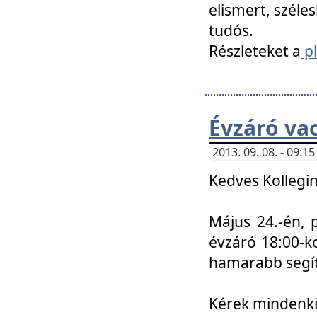
elismert, széle
tudós.
Részleteket a
pl
Évzáró va
2013. 09. 08. - 09:
Kedves Kollegin
Május 24.-én, 
évzáró 18:00-ko
hamarabb segít
Kérek mindenkit