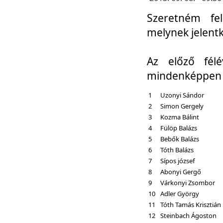
Szeretném fel
melynek jelent
Az előző fél
mindenképpen a
1
Uzonyi Sándor
2
Simon Gergely
3
Kozma Bálint
4
Fülöp Balázs
5
Bebők Balázs
6
Tóth Balázs
7
Sípos józsef
8
Abonyi Gergő
9
Várkonyi Zsombor
10
Adler György
11
Tóth Tamás Krisztián
12
Steinbach Ágoston