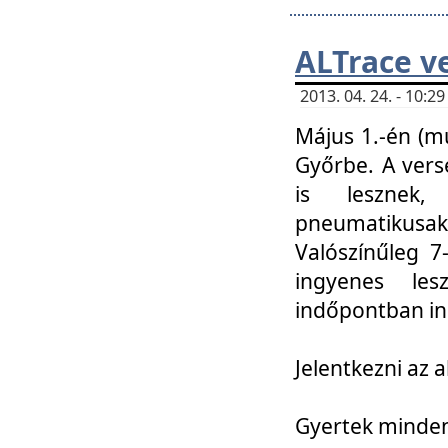
ALTrace v
2013. 04. 24. - 10:
Május 1.-én (m
Győrbe. A vers
is lesznek
pneumatikusak
Valószínűleg 7
ingyenes lesz
indőpontban in
Jelentkezni az a
Gyertek mindenk