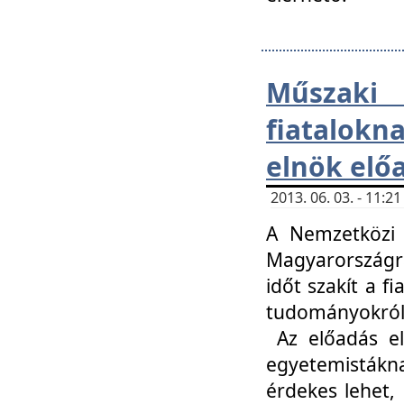
Műsza
fiatalokn
elnök elő
2013. 06. 03. - 11:
A Nemzetközi 
Magyarországr
időt szakít a f
tudományokról 
Az előadás el
egyetemisták
érdekes lehet,