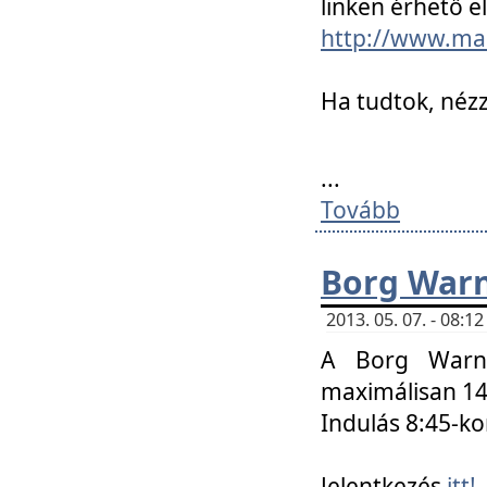
linken érhető el
http://www.mac
Ha tudtok, nézz
...
Tovább
Borg Warn
2013. 05. 07. - 08:
A Borg Warne
maximálisan 14 
Indulás 8:45-ko
Jelentkezés
itt!