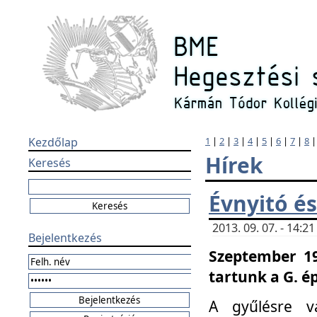
Kezdőlap
1
|
2
|
3
|
4
|
5
|
6
|
7
|
8
Hírek
Keresés
Évnyitó és
2013. 09. 07. - 14:
Bejelentkezés
Szeptember 19
tartunk a G. é
A gyűlésre v