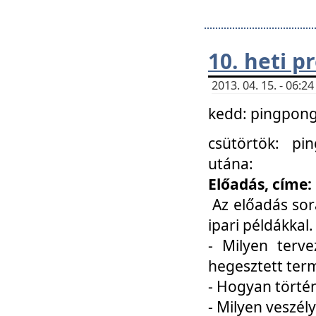
10. heti 
2013. 04. 15. - 06:
kedd: pingpong 
csütörtök: pi
utána:
Előadás, címe:
Az előadás sor
ipari példákkal
- Milyen terve
hegesztett ter
- Hogyan törté
- Milyen veszély