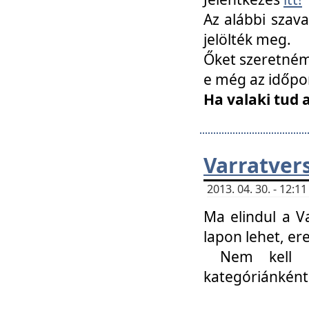
Az alábbi szav
jelölték meg.
Őket szeretném 
e még az időpo
Ha valaki tud 
Varratver
2013. 04. 30. - 12:
Ma elindul a V
lapon lehet, er
Nem kell mi
kategóriánként 