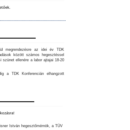
etőek.
erül megrendezésre az idei év TDK
őadások között számos hegesztéssel
 szünet ellenére a labor ajtajai 18-20
edig a TDK Konferencián elhangzott
lkozásra!
isner István hegesztőmérnök, a TÜV