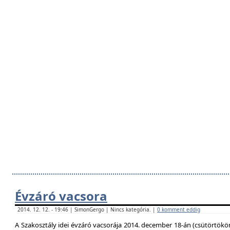
Évzáró vacsora
2014. 12. 12. - 19:46 | SimonGergo | Nincs kategória. |
0 komment eddig
A Szakosztály idei évzáró vacsorája 2014. december 18-án (csütörtökö