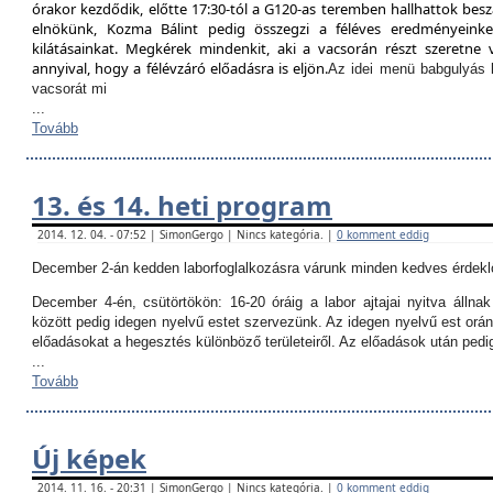
órakor kezdődik, előtte 17:30-tól a G120-as teremben hallhattok besz
elnökünk, Kozma Bálint pedig összegzi a féléves eredményeinket
kilátásainkat. Megkérek mindenkit, aki a vacsorán részt szeretne v
annyival, hogy a félévzáró előadásra is eljön.
Az idei menü babgulyás 
vacsorát mi
...
Tovább
13. és 14. heti program
2014. 12. 04. - 07:52 | SimonGergo | Nincs kategória. |
0 komment eddig
December 2-án kedden laborfoglalkozásra várunk minden kedves érdekl
December 4-én, csütörtökön:
16-20 óráig a labor ajtajai nyitva állna
között pedig idegen nyelvű estet szervezünk. Az idegen nyelvű est orán
előadásokat a hegesztés különböző területeiről. Az előadások után ped
...
Tovább
Új képek
2014. 11. 16. - 20:31 | SimonGergo | Nincs kategória. |
0 komment eddig