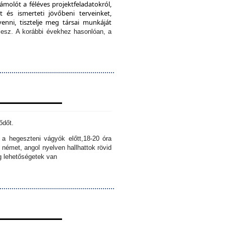
ámolót a féléves projektfeladatokról,
 és ismerteti jövőbeni terveinket,
enni, tisztelje meg társai munkáját
lesz.
A korábbi évekhez hasonlóan, a
ődőt.
k a hegeszteni vágyók előtt,
18-20 óra
 német, angol nyelven hallhattok rövid
ig lehetőségetek van