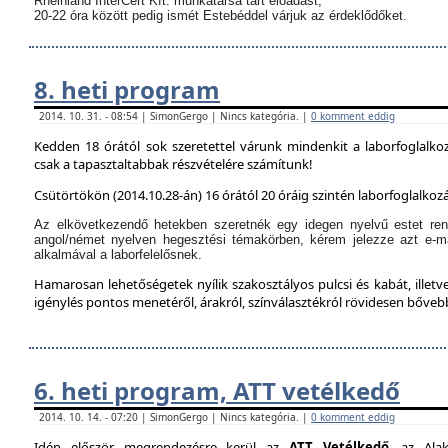
Rheinland InterCert Kft. munkatársa tart előadást,
20-22 óra között pedig ismét Estebéddel várjuk az érdeklődőket.
8. heti program
2014. 10. 31. - 08:54 | SimonGergo | Nincs kategória. |
0 komment eddig
Kedden 18 órától sok szeretettel várunk mindenkit a laborfoglalko
csak a tapasztaltabbak részvételére számítunk!
Csütörtökön (2014.10.28-án) 16 órától 20 óráig szintén laborfoglalkozá
Az elkövetkezendő hetekben szeretnék egy idegen nyelvű estet ren
angol/német nyelven hegesztési témakörben, kérem jelezze azt e-m
alkalmával a laborfelelősnek.
Hamarosan lehetőségetek nyílik szakosztályos pulcsi és kabát, illetve
igénylés pontos menetéről, árakról, színválasztékról rövidesen bőve
6. heti program, ATT vetélkedő
2014. 10. 14. - 07:20 | SimonGergo | Nincs kategória. |
0 komment eddig
Idén először megrendezésre kerül az
ATT Vetélkedő
, az Alak