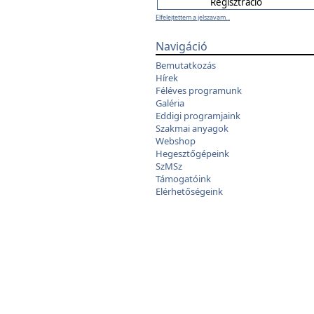
Elfelejtettem a jelszavam...
Navigáció
Bemutatkozás
Hírek
Féléves programunk
Galéria
Eddigi programjaink
Szakmai anyagok
Webshop
Hegesztőgépeink
SzMSz
Támogatóink
Elérhetőségeink