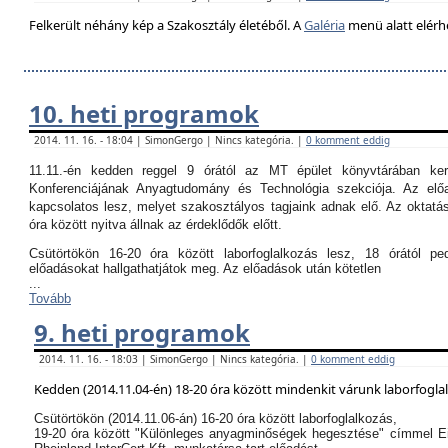
Felkerült néhány kép a Szakosztály életéből. A
Galéria
menü alatt elérh
10. heti programok
2014. 11. 16. - 18:04 | SimonGergo | Nincs kategória. |
0 komment eddig
11.11.-én kedden reggel 9 órától az MT épület könyvtárában k
Konferenciájának Anyagtudomány és Technológia szekciója. Az el
kapcsolatos lesz, melyet szakosztályos tagjaink adnak elő. Az oktatási
óra között nyitva állnak az érdeklődők előtt.
Csütörtökön 16-20 óra között laborfoglalkozás lesz, 18 órától p
előadásokat hallgathatjátok meg. Az előadások után kötetlen
...
Tovább
9. heti programok
2014. 11. 16. - 18:03 | SimonGergo | Nincs kategória. |
0 komment eddig
Kedden (2014.11.04-én) 18-20 óra között mindenkit várunk laborfogla
Csütörtökön (2014.11.06-án) 16-20 óra között laborfoglalkozás,
19-20 óra között "Különleges anyagminőségek hegesztése" címmel E