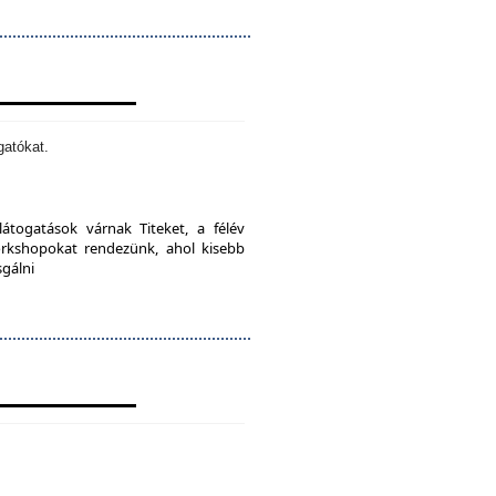
gatókat.
látogatások várnak Titeket, a félév
orkshopokat rendezünk, ahol kisebb
sgálni