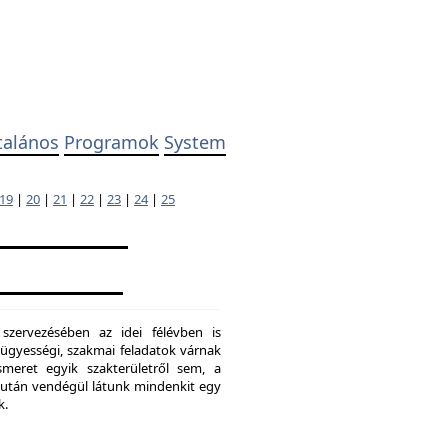
talános
Programok
System
19
|
20
|
21
|
22
|
23
|
24
|
25
 szervezésében az idei félévben is
ügyességi, szakmai feladatok várnak
meret egyik szakterületről sem, a
ő után vendégül látunk mindenkit egy
k.