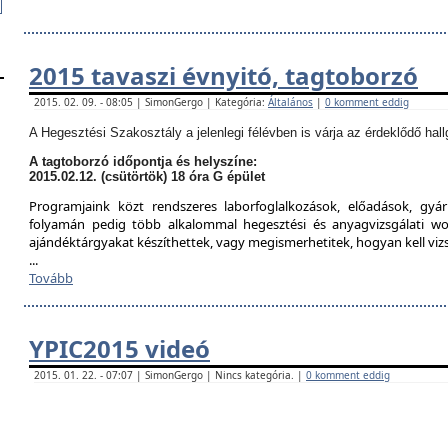
2015 tavaszi évnyitó, tagtoborzó
2015. 02. 09. - 08:05 | SimonGergo | Kategória:
Általános
|
0 komment eddig
A Hegesztési Szakosztály a jelenlegi félévben is várja az érdeklődő hall
A tagtoborzó időpontja és helyszíne:
2015.02.12. (csütörtök) 18 óra G épület
Programjaink közt rendszeres laborfoglalkozások, előadások, gyár
folyamán pedig több alkalommal hegesztési és anyagvizsgálati w
ajándéktárgyakat készíthettek, vagy megismerhetitek, hogyan kell viz
...
Tovább
YPIC2015 videó
2015. 01. 22. - 07:07 | SimonGergo | Nincs kategória. |
0 komment eddig