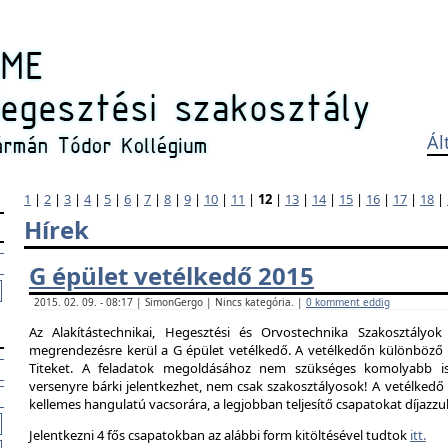
Ál
1
|
2
|
3
|
4
|
5
|
6
|
7
|
8
|
9
|
10
|
11
|
12
|
13
|
14
|
15
|
16
|
17
|
18
|
Hírek
G épület vetélkedő 2015
2015. 02. 09. - 08:17 | SimonGergo | Nincs kategória. |
0 komment eddig
Az Alakítástechnikai, Hegesztési és Orvostechnika Szakosztályok
megrendezésre kerül a G épület vetélkedő. A vetélkedőn különböző 
Titeket. A feladatok megoldásához nem szükséges komolyabb is
versenyre bárki jelentkezhet, nem csak szakosztályosok! A vetélked
kellemes hangulatú vacsorára, a legjobban teljesítő csapatokat díjazzu
Jelentkezni 4 fős csapatokban az alábbi form kitöltésével tudtok
itt.