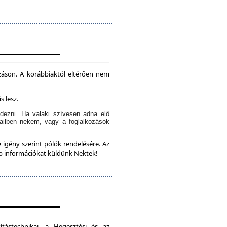
záson. A korábbiaktól eltérően nem
s lesz.
dezni. Ha valaki szívesen adna elő
ailben nekem, vagy a foglalkozások
 igény szerint pólók rendelésére. Az
bb információkat küldünk Nektek!
ítástechnikai, a Hegesztési és az