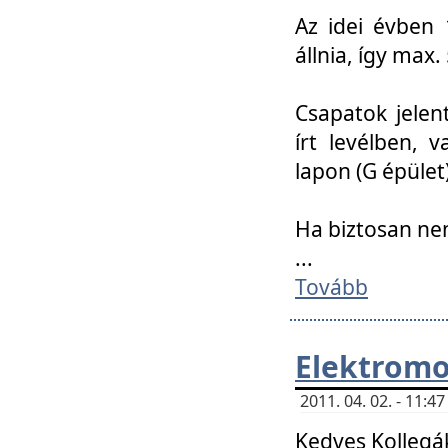
Az idei évben 
állnia, így max
Csapatok jele
írt levélben, 
lapon (G épület)
Ha biztosan ne
...
Tovább
Elektromo
2011. 04. 02. - 11:
Kedves Kollegá