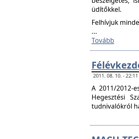
beszélgetés, i
üdítőkkel.
Felhívjuk mind
...
Tovább
Félévkezd
2011. 08. 10. - 22:
A 2011/2012-e
Hegesztési Sza
tudnivalókról 