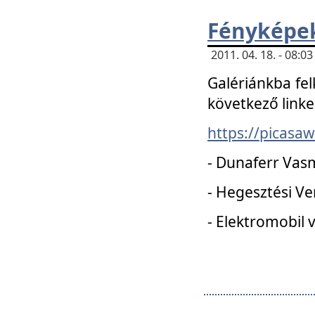
Fényképe
2011. 04. 18. - 08:
Galériánkba fel
következő linke
https://picas
- Dunaferr Vas
- Hegesztési V
- Elektromobil 