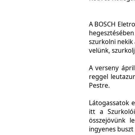
A BOSCH Eletro
hegesztésébe
szurkolni nekik
velünk, szurkol
A verseny ápri
reggel leutazu
Pestre.
Látogassatok e
itt a Szurkoló
összejövünk l
ingyenes buszt