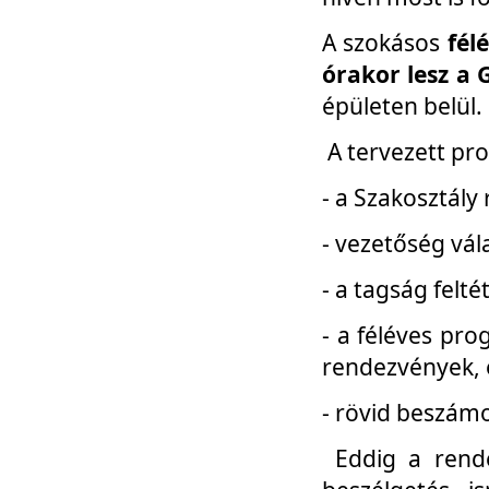
A szokásos
fél
órakor lesz a 
épületen belül.
A tervezett pr
- a Szakosztály
- vezetőség vál
- a tagság felt
- a féléves pro
rendezvények, 
- rövid beszámo
Eddig a rende