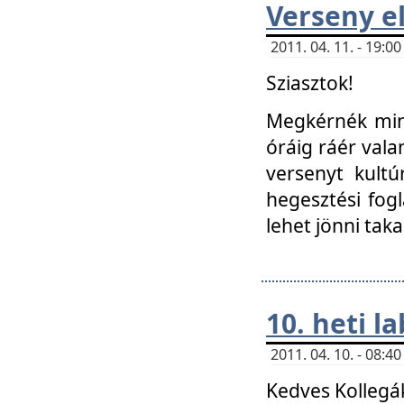
Verseny el
2011. 04. 11. - 19:
Sziasztok!
Megkérnék mind
óráig ráér vala
versenyt kultú
hegesztési fog
lehet jönni taka
10. heti l
2011. 04. 10. - 08:
Kedves Kollegá