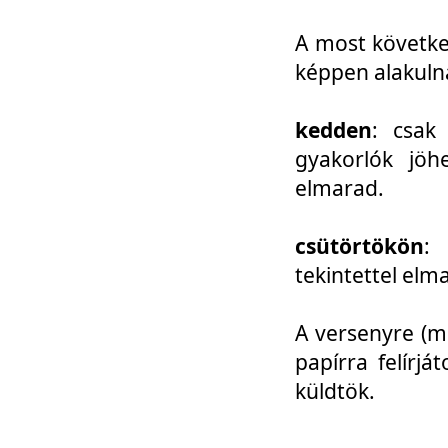
A most követke
képpen alakuln
kedden
: csak
gyakorlók jöh
elmarad.
csütörtökön
: 
tekintettel elm
A versenyre (mo
papírra felírj
küldtök.