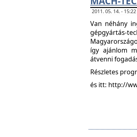
MACH-TECH
2011. 05. 14. - 15:
Van néhány in
gépgyártás-tech
Magyarországon
így ajánlom m
átvenni fogadá
Részletes progr
és itt: http:/