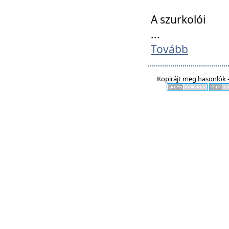
A szurkolói
...
Tovább
Kopirájt meg hasonlók -