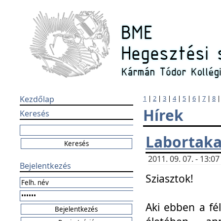
Kezdőlap
1
|
2
|
3
|
4
|
5
|
6
|
7
|
8
Hírek
Keresés
Labortaka
2011. 09. 07. - 13:
Bejelentkezés
Sziasztok!
Aki ebben a fél