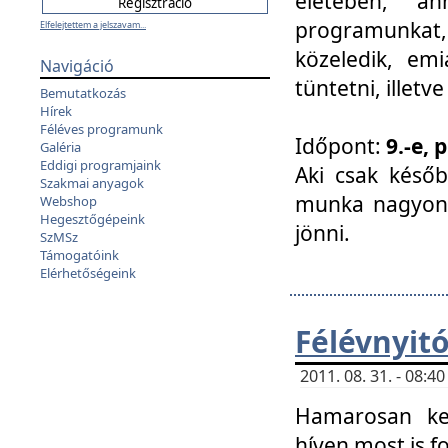
életében, a
programunkat, a
Elfelejtettem a jelszavam...
közeledik, em
Navigáció
tüntetni, illetve
Bemutatkozás
Hírek
Féléves programunk
Időpont:
9.-e, 
Galéria
Eddigi programjaink
Aki csak későb
Szakmai anyagok
munka nagyon 
Webshop
Hegesztőgépeink
jönni.
SzMSz
Támogatóink
Elérhetőségeink
Félévnyit
2011. 08. 31. - 08:
Hamarosan ke
híven most is f