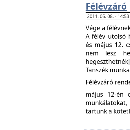
Félévzáró
2011. 05. 08. - 14:
Vége a félévnek
A félév utolsó 
és május 12. c
nem lesz heg
hegeszthetnék
Tanszék munkat
Félévzáró rend
május 12-én c
munkálatokat, 
tartunk a kötet