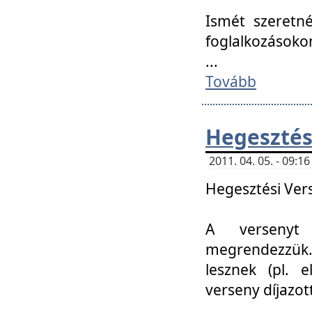
Ismét szeretné
foglalkozásoko
...
Tovább
Hegesztés
2011. 04. 05. - 09:
Hegesztési Verse
A versenyt 
megrendezzük.
lesznek (pl. e
verseny díjazo