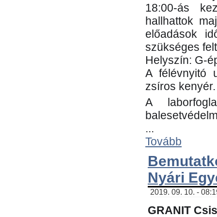
18:00-ás kez
hallhattok ma
előadások id
szükséges fel
Helyszín: G-ép
A félévnyitó 
zsíros kenyér.
A laborfogl
balesetvédelm
...
Tovább
Bemutatk
Nyári Egy
2019. 09. 10. - 08:
GRANIT Csis