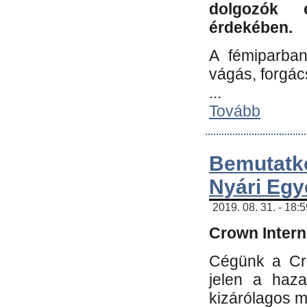
dolgozók 
érdekében.
A fémiparba
vágás, forgác
...
Tovább
Bemutatk
Nyári Egy
2019. 08. 31. - 18:
Crown Interna
Cégünk a Cro
jelen a haz
kizárólagos m