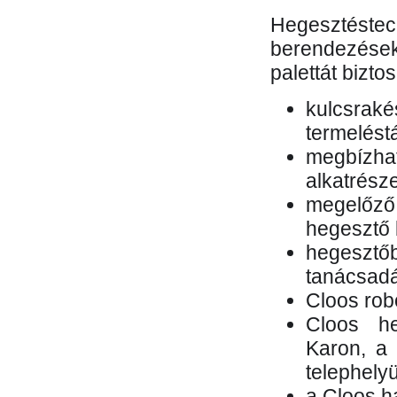
Hegesztés
berendezések 
palettát bizto
kulcsr
termelés
megbízh
alkatrésze
megelőző
hegesztő 
hegesztő
tanácsad
Cloos rob
Cloos he
Karon, a 
telephely
a Cloos h