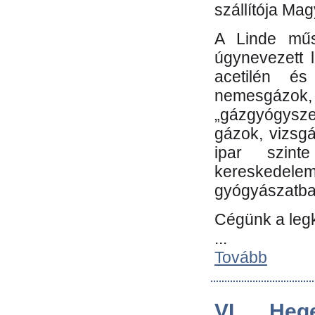
szállítója Ma
A Linde műs
úgynevezett 
acetilén és
nemesgáz
„gázgyógysze
gázok, vizsg
ipar szin
kereskedele
gyógyászatb
Cégünk a leg
...
Tovább
VI. Heg