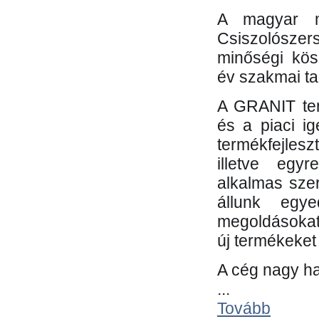
A magyar m
Csiszolósze
minőségi kös
év szakmai tap
A GRANIT ter
és a piaci i
termékfejles
illetve egy
alkalmas sze
állunk egye
megoldásokat
új termékeket 
A cég nagy ha
...
Tovább