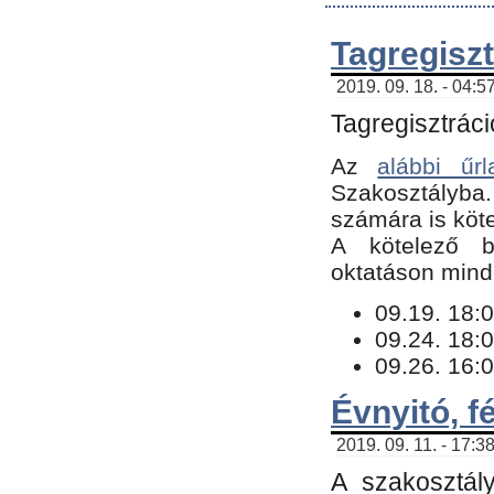
Tagregiszt
2019. 09. 18. - 04:5
Tagregisztráci
Az
alábbi űrl
Szakosztályba.
számára is köte
​A kötelező b
oktatáson minde
09.19. 18:0
09.24. 18:0
09.26. 16:0
Évnyitó, f
2019. 09. 11. - 17:3
A szakosztál