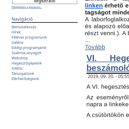
linken
érhető e
Elfelejtettem a jelszavam...
tagságot minde
Navigáció
A laborfoglalko
és alapozó előa
Bemutatkozás
Hírek
részt venni.). 
Féléves programunk
...
Galéria
Tovább
Eddigi programjaink
Szakmai anyagok
VI. Heg
Webshop
Hegesztőgépeink
beszámol
SzMSz
Támogatóink
2019. 09. 20. - 05:5
Elérhetőségeink
A VI. hegeszté
Az eseményről
napra a linkeke
A csütörtökön 