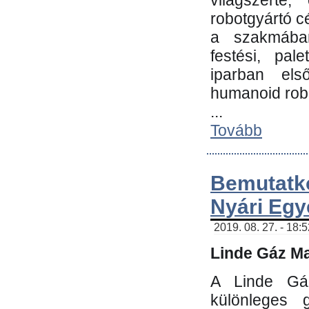
világszerte
robotgyártó c
a szakmában:
festési, pale
iparban els
humanoid robo
...
Tovább
Bemutatk
Nyári Egy
2019. 08. 27. - 18:
Linde Gáz Ma
A Linde Gáz
különleges 