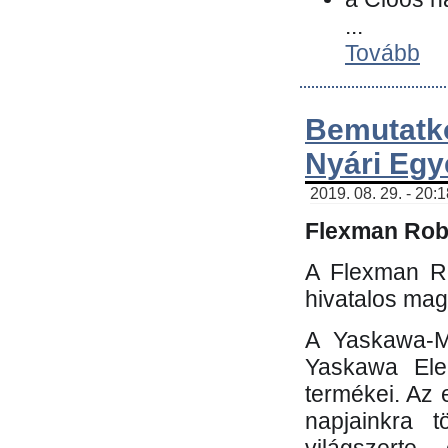
...
Tovább
Bemutatk
Nyári Egy
2019. 08. 29. - 20:
Flexman Robo
A Flexman Ro
hivatalos mag
A Yaskawa-Mo
Yaskawa Elec
termékei. Az e
napjainkra t