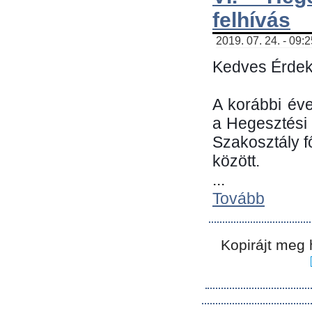
felhívás
2019. 07. 24. - 09:
Kedves Érdek
A korábbi év
a Hegesztési
Szakosztály 
között.
...
Tovább
Kopirájt meg 