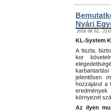
Bemutatk
Nyári Egy
2019. 09. 02. - 21:
KL-System Kf
A tiszta, bi
kor követe
elégedettség
karbantartás
jelentősen m
hozzájárul a
eredmények e
környezet sz
Az ilyen mu