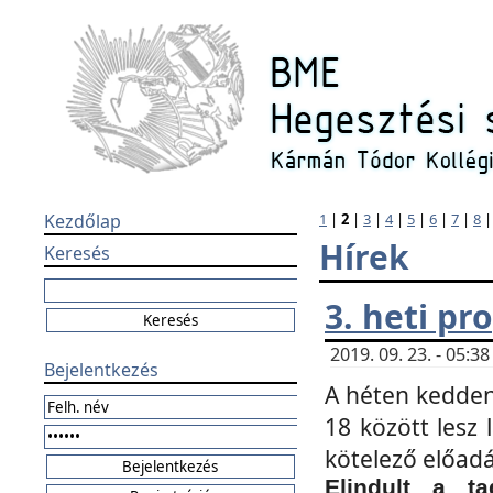
Kezdőlap
1
|
2
|
3
|
4
|
5
|
6
|
7
|
8
Hírek
Keresés
3. heti p
2019. 09. 23. - 05:
Bejelentkezés
A héten kedden
18 között lesz 
kötelező előad
Elindult a ta